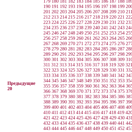
179
180
181
182
183
184
185
186
187
188
18
190
191
192
193
194
195
196
197
198
199
20
201
202
203
204
205
206
207
208
209
210
21
212
213
214
215
216
217
218
219
220
221
22
223
224
225
226
227
228
229
230
231
232
23
234
235
236
237
238
239
240
241
242
243
24
245
246
247
248
249
250
251
252
253
254
25
256
257
258
259
260
261
262
263
264
265
26
267
268
269
270
271
272
273
274
275
276
27
278
279
280
281
282
283
284
285
286
287
28
289
290
291
292
293
294
295
296
297
298
29
300
301
302
303
304
305
306
307
308
309
31
311
312
313
314
315
316
317
318
319
320
32
322
323
324
325
326
327
328
329
330
331
33
333
334
335
336
337
338
339
340
341
342
34
344
345
346
347
348
349
350
351
352
353
35
Предыдущие
355
356
357
358
359
360
361
362
363
364
36
20
366
367
368
369
370
371
372
373
374
375
37
377
378
379
380
381
382
383
384
385
386
38
388
389
390
391
392
393
394
395
396
397
39
399
400
401
402
403
404
405
406
407
408
40
410
411
412
413
414
415
416
417
418
419
42
421
422
423
424
425
426
427
428
429
430
43
432
433
434
435
436
437
438
439
440
441
44
443
444
445
446
447
448
449
450
451
452
45