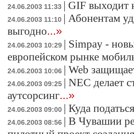
|
GIF выходит 
24.06.2003 11:33
|
Абонентам удо
24.06.2003 11:10
...»
выгодно
|
Simpay - нов
24.06.2003 10:29
европейском рынке мобил
|
Web защищает
24.06.2003 10:06
|
NEC делает с
24.06.2003 09:25
...»
аутсорсинг
|
Куда податьс
24.06.2003 09:00
|
В Чувашии ре
24.06.2003 08:56
пилотный проект создани