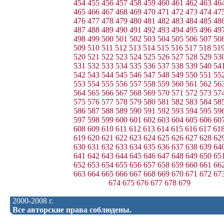
454
455
456
457
458
459
460
461
462
463
46
465
466
467
468
469
470
471
472
473
474
47
476
477
478
479
480
481
482
483
484
485
48
487
488
489
490
491
492
493
494
495
496
49
498
499
500
501
502
503
504
505
506
507
50
509
510
511
512
513
514
515
516
517
518
51
520
521
522
523
524
525
526
527
528
529
53
531
532
533
534
535
536
537
538
539
540
54
542
543
544
545
546
547
548
549
550
551
55
553
554
555
556
557
558
559
560
561
562
56
564
565
566
567
568
569
570
571
572
573
57
575
576
577
578
579
580
581
582
583
584
58
586
587
588
589
590
591
592
593
594
595
59
597
598
599
600
601
602
603
604
605
606
60
608
609
610
611
612
613
614
615
616
617
61
619
620
621
622
623
624
625
626
627
628
62
630
631
632
633
634
635
636
637
638
639
64
641
642
643
644
645
646
647
648
649
650
65
652
653
654
655
656
657
658
659
660
661
66
663
664
665
666
667
668
669
670
671
672
67
674
675
676
677
678
679
2000-2008 г.
Все авторские права соблюдены.