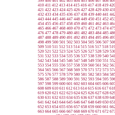
399
400
401
402
403
404
405
406
407
408
40
410
411
412
413
414
415
416
417
418
419
42
421
422
423
424
425
426
427
428
429
430
43
432
433
434
435
436
437
438
439
440
441
44
443
444
445
446
447
448
449
450
451
452
45
454
455
456
457
458
459
460
461
462
463
46
465
466
467
468
469
470
471
472
473
474
47
476
477
478
479
480
481
482
483
484
485
48
487
488
489
490
491
492
493
494
495
496
49
498
499
500
501
502
503
504
505
506
507
50
509
510
511
512
513
514
515
516
517
518
51
520
521
522
523
524
525
526
527
528
529
53
531
532
533
534
535
536
537
538
539
540
54
542
543
544
545
546
547
548
549
550
551
55
553
554
555
556
557
558
559
560
561
562
56
564
565
566
567
568
569
570
571
572
573
57
575
576
577
578
579
580
581
582
583
584
58
586
587
588
589
590
591
592
593
594
595
59
597
598
599
600
601
602
603
604
605
606
60
608
609
610
611
612
613
614
615
616
617
61
619
620
621
622
623
624
625
626
627
628
62
630
631
632
633
634
635
636
637
638
639
64
641
642
643
644
645
646
647
648
649
650
65
652
653
654
655
656
657
658
659
660
661
66
663
664
665
666
667
668
669
670
671
672
67