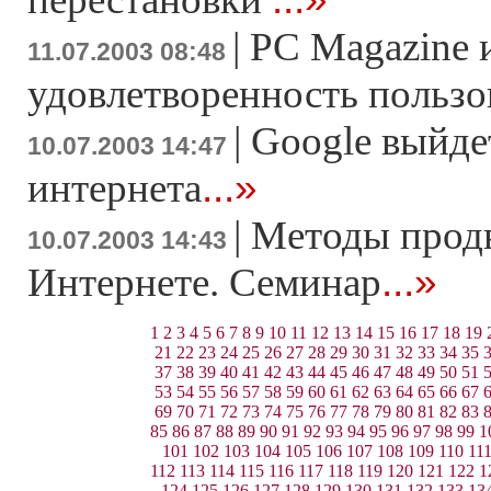
|
PC Magazine 
11.07.2003 08:48
удовлетворенность пользо
|
Google выйде
10.07.2003 14:47
...»
интернета
|
Методы продв
10.07.2003 14:43
...»
Интернете. Cеминар
1
2
3
4
5
6
7
8
9
10
11
12
13
14
15
16
17
18
19
21
22
23
24
25
26
27
28
29
30
31
32
33
34
35
37
38
39
40
41
42
43
44
45
46
47
48
49
50
51
53
54
55
56
57
58
59
60
61
62
63
64
65
66
67
69
70
71
72
73
74
75
76
77
78
79
80
81
82
83
85
86
87
88
89
90
91
92
93
94
95
96
97
98
99
1
101
102
103
104
105
106
107
108
109
110
11
112
113
114
115
116
117
118
119
120
121
122
1
124
125
126
127
128
129
130
131
132
133
13