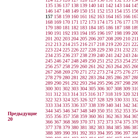
135
136
137
138
139
140
141
142
143
144
14
146
147
148
149
150
151
152
153
154
155
15
157
158
159
160
161
162
163
164
165
166
16
168
169
170
171
172
173
174
175
176
177
17
179
180
181
182
183
184
185
186
187
188
18
190
191
192
193
194
195
196
197
198
199
20
201
202
203
204
205
206
207
208
209
210
21
212
213
214
215
216
217
218
219
220
221
22
223
224
225
226
227
228
229
230
231
232
23
234
235
236
237
238
239
240
241
242
243
24
245
246
247
248
249
250
251
252
253
254
25
256
257
258
259
260
261
262
263
264
265
26
267
268
269
270
271
272
273
274
275
276
27
278
279
280
281
282
283
284
285
286
287
28
289
290
291
292
293
294
295
296
297
298
29
300
301
302
303
304
305
306
307
308
309
31
311
312
313
314
315
316
317
318
319
320
32
322
323
324
325
326
327
328
329
330
331
33
333
334
335
336
337
338
339
340
341
342
34
344
345
346
347
348
349
350
351
352
353
35
Предыдущие
355
356
357
358
359
360
361
362
363
364
36
20
366
367
368
369
370
371
372
373
374
375
37
377
378
379
380
381
382
383
384
385
386
38
388
389
390
391
392
393
394
395
396
397
39