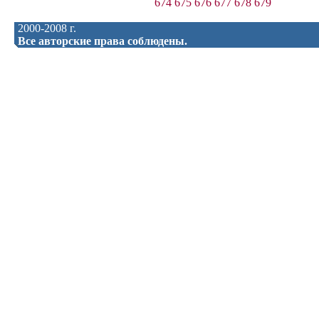
674
675
676
677
678
679
2000-2008 г.
Все авторские права соблюдены.