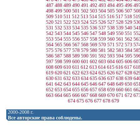
487
488
489
490
491
492
493
494
495
496
49
498
499
500
501
502
503
504
505
506
507
50
509
510
511
512
513
514
515
516
517
518
51
520
521
522
523
524
525
526
527
528
529
53
531
532
533
534
535
536
537
538
539
540
54
542
543
544
545
546
547
548
549
550
551
55
553
554
555
556
557
558
559
560
561
562
56
564
565
566
567
568
569
570
571
572
573
57
575
576
577
578
579
580
581
582
583
584
58
586
587
588
589
590
591
592
593
594
595
59
597
598
599
600
601
602
603
604
605
606
60
608
609
610
611
612
613
614
615
616
617
61
619
620
621
622
623
624
625
626
627
628
62
630
631
632
633
634
635
636
637
638
639
64
641
642
643
644
645
646
647
648
649
650
65
652
653
654
655
656
657
658
659
660
661
66
663
664
665
666
667
668
669
670
671
672
67
674
675
676
677
678
679
2000-2008 г.
Все авторские права соблюдены.