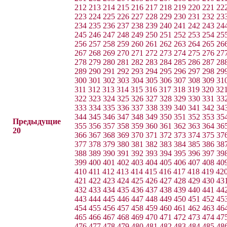
212
213
214
215
216
217
218
219
220
221
22
223
224
225
226
227
228
229
230
231
232
23
234
235
236
237
238
239
240
241
242
243
24
245
246
247
248
249
250
251
252
253
254
25
256
257
258
259
260
261
262
263
264
265
26
267
268
269
270
271
272
273
274
275
276
27
278
279
280
281
282
283
284
285
286
287
28
289
290
291
292
293
294
295
296
297
298
29
300
301
302
303
304
305
306
307
308
309
31
311
312
313
314
315
316
317
318
319
320
32
322
323
324
325
326
327
328
329
330
331
33
333
334
335
336
337
338
339
340
341
342
34
344
345
346
347
348
349
350
351
352
353
35
Предыдущие
355
356
357
358
359
360
361
362
363
364
36
20
366
367
368
369
370
371
372
373
374
375
37
377
378
379
380
381
382
383
384
385
386
38
388
389
390
391
392
393
394
395
396
397
39
399
400
401
402
403
404
405
406
407
408
40
410
411
412
413
414
415
416
417
418
419
42
421
422
423
424
425
426
427
428
429
430
43
432
433
434
435
436
437
438
439
440
441
44
443
444
445
446
447
448
449
450
451
452
45
454
455
456
457
458
459
460
461
462
463
46
465
466
467
468
469
470
471
472
473
474
47
476
477
478
479
480
481
482
483
484
485
48