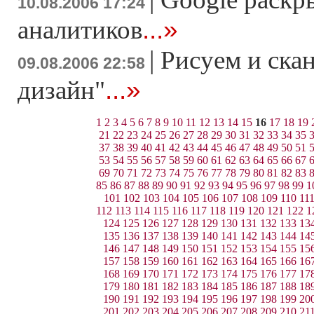
10.08.2006 17:24
...»
аналитиков
|
Рисуем и ска
09.08.2006 22:58
...»
дизайн"
1
2
3
4
5
6
7
8
9
10
11
12
13
14
15
16
17
18
19
21
22
23
24
25
26
27
28
29
30
31
32
33
34
35
37
38
39
40
41
42
43
44
45
46
47
48
49
50
51
53
54
55
56
57
58
59
60
61
62
63
64
65
66
67
69
70
71
72
73
74
75
76
77
78
79
80
81
82
83
85
86
87
88
89
90
91
92
93
94
95
96
97
98
99
1
101
102
103
104
105
106
107
108
109
110
11
112
113
114
115
116
117
118
119
120
121
122
1
124
125
126
127
128
129
130
131
132
133
13
135
136
137
138
139
140
141
142
143
144
14
146
147
148
149
150
151
152
153
154
155
15
157
158
159
160
161
162
163
164
165
166
16
168
169
170
171
172
173
174
175
176
177
17
179
180
181
182
183
184
185
186
187
188
18
190
191
192
193
194
195
196
197
198
199
20
201
202
203
204
205
206
207
208
209
210
21