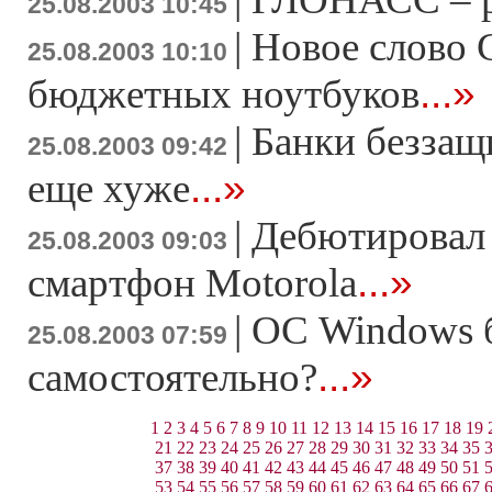
25.08.2003 10:45
|
Новое слово 
25.08.2003 10:10
...»
бюджетных ноутбуков
|
Банки беззащ
25.08.2003 09:42
...»
еще хуже
|
Дебютировал 
25.08.2003 09:03
...»
смартфон Motorola
|
ОС Windows б
25.08.2003 07:59
...»
самостоятельно?
1
2
3
4
5
6
7
8
9
10
11
12
13
14
15
16
17
18
19
21
22
23
24
25
26
27
28
29
30
31
32
33
34
35
37
38
39
40
41
42
43
44
45
46
47
48
49
50
51
53
54
55
56
57
58
59
60
61
62
63
64
65
66
67