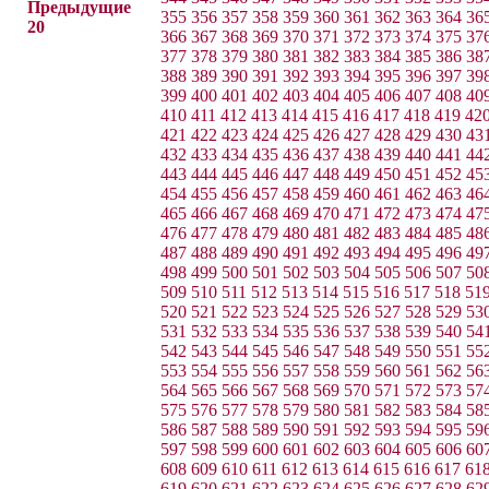
Предыдущие
355
356
357
358
359
360
361
362
363
364
36
20
366
367
368
369
370
371
372
373
374
375
37
377
378
379
380
381
382
383
384
385
386
38
388
389
390
391
392
393
394
395
396
397
39
399
400
401
402
403
404
405
406
407
408
40
410
411
412
413
414
415
416
417
418
419
42
421
422
423
424
425
426
427
428
429
430
43
432
433
434
435
436
437
438
439
440
441
44
443
444
445
446
447
448
449
450
451
452
45
454
455
456
457
458
459
460
461
462
463
46
465
466
467
468
469
470
471
472
473
474
47
476
477
478
479
480
481
482
483
484
485
48
487
488
489
490
491
492
493
494
495
496
49
498
499
500
501
502
503
504
505
506
507
50
509
510
511
512
513
514
515
516
517
518
51
520
521
522
523
524
525
526
527
528
529
53
531
532
533
534
535
536
537
538
539
540
54
542
543
544
545
546
547
548
549
550
551
55
553
554
555
556
557
558
559
560
561
562
56
564
565
566
567
568
569
570
571
572
573
57
575
576
577
578
579
580
581
582
583
584
58
586
587
588
589
590
591
592
593
594
595
59
597
598
599
600
601
602
603
604
605
606
60
608
609
610
611
612
613
614
615
616
617
61
619
620
621
622
623
624
625
626
627
628
62