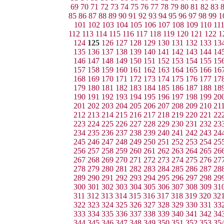
69
70
71
72
73
74
75
76
77
78
79
80
81
82
83
85
86
87
88
89
90
91
92
93
94
95
96
97
98
99
1
101
102
103
104
105
106
107
108
109
110
11
112
113
114
115
116
117
118
119
120
121
122
1
124
125
126
127
128
129
130
131
132
133
13
135
136
137
138
139
140
141
142
143
144
14
146
147
148
149
150
151
152
153
154
155
15
157
158
159
160
161
162
163
164
165
166
16
168
169
170
171
172
173
174
175
176
177
17
179
180
181
182
183
184
185
186
187
188
18
190
191
192
193
194
195
196
197
198
199
20
201
202
203
204
205
206
207
208
209
210
21
212
213
214
215
216
217
218
219
220
221
22
223
224
225
226
227
228
229
230
231
232
23
234
235
236
237
238
239
240
241
242
243
24
245
246
247
248
249
250
251
252
253
254
25
256
257
258
259
260
261
262
263
264
265
26
267
268
269
270
271
272
273
274
275
276
27
278
279
280
281
282
283
284
285
286
287
28
289
290
291
292
293
294
295
296
297
298
29
300
301
302
303
304
305
306
307
308
309
31
311
312
313
314
315
316
317
318
319
320
32
322
323
324
325
326
327
328
329
330
331
33
333
334
335
336
337
338
339
340
341
342
34
344
345
346
347
348
349
350
351
352
353
35