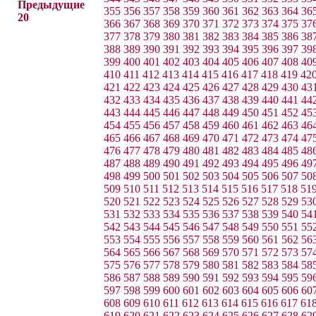
Предыдущие
355
356
357
358
359
360
361
362
363
364
36
20
366
367
368
369
370
371
372
373
374
375
37
377
378
379
380
381
382
383
384
385
386
38
388
389
390
391
392
393
394
395
396
397
39
399
400
401
402
403
404
405
406
407
408
40
410
411
412
413
414
415
416
417
418
419
42
421
422
423
424
425
426
427
428
429
430
43
432
433
434
435
436
437
438
439
440
441
44
443
444
445
446
447
448
449
450
451
452
45
454
455
456
457
458
459
460
461
462
463
46
465
466
467
468
469
470
471
472
473
474
47
476
477
478
479
480
481
482
483
484
485
48
487
488
489
490
491
492
493
494
495
496
49
498
499
500
501
502
503
504
505
506
507
50
509
510
511
512
513
514
515
516
517
518
51
520
521
522
523
524
525
526
527
528
529
53
531
532
533
534
535
536
537
538
539
540
54
542
543
544
545
546
547
548
549
550
551
55
553
554
555
556
557
558
559
560
561
562
56
564
565
566
567
568
569
570
571
572
573
57
575
576
577
578
579
580
581
582
583
584
58
586
587
588
589
590
591
592
593
594
595
59
597
598
599
600
601
602
603
604
605
606
60
608
609
610
611
612
613
614
615
616
617
61
619
620
621
622
623
624
625
626
627
628
62