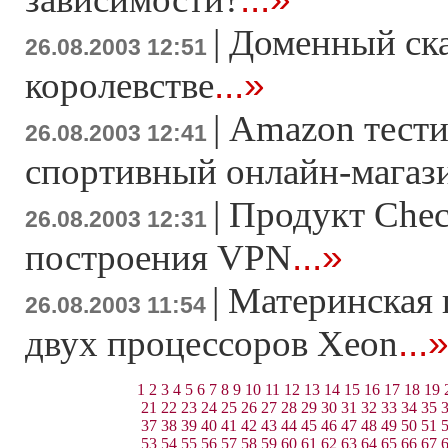
|
Доменный ска
26.08.2003 12:51
...»
королевстве
|
Amazon тести
26.08.2003 12:41
спортивный онлайн-мага
|
Продукт Check
26.08.2003 12:31
...»
построения VPN
|
Материнская 
26.08.2003 11:54
...
двух процессоров Xeon
1
2
3
4
5
6
7
8
9
10
11
12
13
14
15
16
17
18
19
21
22
23
24
25
26
27
28
29
30
31
32
33
34
35
37
38
39
40
41
42
43
44
45
46
47
48
49
50
51
53
54
55
56
57
58
59
60
61
62
63
64
65
66
67