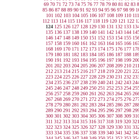
69
70
71
72
73
74
75
76
77
78
79
80
81
82
83
85
86
87
88
89
90
91
92
93
94
95
96
97
98
99
1
101
102
103
104
105
106
107
108
109
110
11
112
113
114
115
116
117
118
119
120
121
122
1
124
125
126
127
128
129
130
131
132
133
13
135
136
137
138
139
140
141
142
143
144
14
146
147
148
149
150
151
152
153
154
155
15
157
158
159
160
161
162
163
164
165
166
16
168
169
170
171
172
173
174
175
176
177
17
179
180
181
182
183
184
185
186
187
188
18
190
191
192
193
194
195
196
197
198
199
20
201
202
203
204
205
206
207
208
209
210
21
212
213
214
215
216
217
218
219
220
221
22
223
224
225
226
227
228
229
230
231
232
23
234
235
236
237
238
239
240
241
242
243
24
245
246
247
248
249
250
251
252
253
254
25
256
257
258
259
260
261
262
263
264
265
26
267
268
269
270
271
272
273
274
275
276
27
278
279
280
281
282
283
284
285
286
287
28
289
290
291
292
293
294
295
296
297
298
29
300
301
302
303
304
305
306
307
308
309
31
311
312
313
314
315
316
317
318
319
320
32
322
323
324
325
326
327
328
329
330
331
33
333
334
335
336
337
338
339
340
341
342
34
344
345
346
347
348
349
350
351
352
353
35