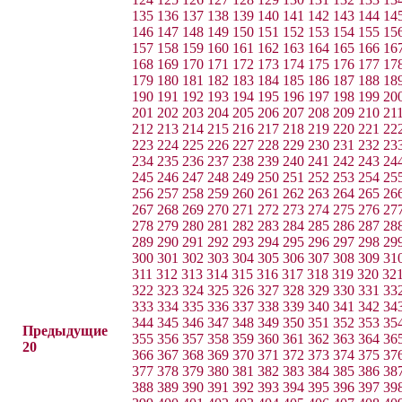
135
136
137
138
139
140
141
142
143
144
14
146
147
148
149
150
151
152
153
154
155
15
157
158
159
160
161
162
163
164
165
166
16
168
169
170
171
172
173
174
175
176
177
17
179
180
181
182
183
184
185
186
187
188
18
190
191
192
193
194
195
196
197
198
199
20
201
202
203
204
205
206
207
208
209
210
21
212
213
214
215
216
217
218
219
220
221
22
223
224
225
226
227
228
229
230
231
232
23
234
235
236
237
238
239
240
241
242
243
24
245
246
247
248
249
250
251
252
253
254
25
256
257
258
259
260
261
262
263
264
265
26
267
268
269
270
271
272
273
274
275
276
27
278
279
280
281
282
283
284
285
286
287
28
289
290
291
292
293
294
295
296
297
298
29
300
301
302
303
304
305
306
307
308
309
31
311
312
313
314
315
316
317
318
319
320
32
322
323
324
325
326
327
328
329
330
331
33
333
334
335
336
337
338
339
340
341
342
34
344
345
346
347
348
349
350
351
352
353
35
Предыдущие
355
356
357
358
359
360
361
362
363
364
36
20
366
367
368
369
370
371
372
373
374
375
37
377
378
379
380
381
382
383
384
385
386
38
388
389
390
391
392
393
394
395
396
397
39