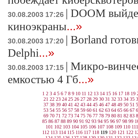
|
DOOM выйде
30.08.2003 17:26
...»
киноэкраны
|
Borland гото
30.08.2003 17:20
...»
Delphi
|
Микро-винчест
30.08.2003 17:15
...»
емкостью 4 Гб
1
2
3
4
5
6
7
8
9
10
11
12
13
14
15
16
17
18
19
21
22
23
24
25
26
27
28
29
30
31
32
33
34
35
37
38
39
40
41
42
43
44
45
46
47
48
49
50
51
53
54
55
56
57
58
59
60
61
62
63
64
65
66
67
69
70
71
72
73
74
75
76
77
78
79
80
81
82
83
85
86
87
88
89
90
91
92
93
94
95
96
97
98
99
1
101
102
103
104
105
106
107
108
109
110
11
112
113
114
115
116
117
118
119
120
121
122
1
124
125
126
127
128
129
130
131
132
133
13