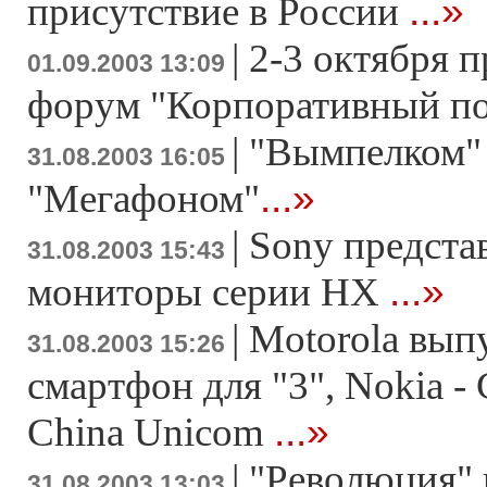
...»
присутствие в России
|
2-3 октября 
01.09.2003 13:09
форум "Корпоративный п
|
"Вымпелком" 
31.08.2003 16:05
...»
"Мегафоном"
|
Sony предста
31.08.2003 15:43
...»
мониторы серии HХ
|
Motorola вып
31.08.2003 15:26
смартфон для "3", Nokia 
...»
China Unicom
|
"Революция" в
31.08.2003 13:03