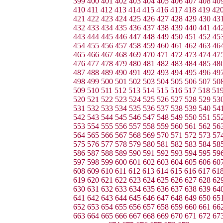
399
400
401
402
403
404
405
406
407
408
40
410
411
412
413
414
415
416
417
418
419
42
421
422
423
424
425
426
427
428
429
430
43
432
433
434
435
436
437
438
439
440
441
44
443
444
445
446
447
448
449
450
451
452
45
454
455
456
457
458
459
460
461
462
463
46
465
466
467
468
469
470
471
472
473
474
47
476
477
478
479
480
481
482
483
484
485
48
487
488
489
490
491
492
493
494
495
496
49
498
499
500
501
502
503
504
505
506
507
50
509
510
511
512
513
514
515
516
517
518
51
520
521
522
523
524
525
526
527
528
529
53
531
532
533
534
535
536
537
538
539
540
54
542
543
544
545
546
547
548
549
550
551
55
553
554
555
556
557
558
559
560
561
562
56
564
565
566
567
568
569
570
571
572
573
57
575
576
577
578
579
580
581
582
583
584
58
586
587
588
589
590
591
592
593
594
595
59
597
598
599
600
601
602
603
604
605
606
60
608
609
610
611
612
613
614
615
616
617
61
619
620
621
622
623
624
625
626
627
628
62
630
631
632
633
634
635
636
637
638
639
64
641
642
643
644
645
646
647
648
649
650
65
652
653
654
655
656
657
658
659
660
661
66
663
664
665
666
667
668
669
670
671
672
67