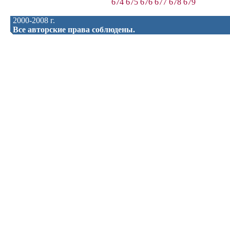
674
675
676
677
678
679
2000-2008 г.
Все авторские права соблюдены.