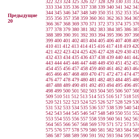
322
323
324
325
326
327
328
329
330
331
33
333
334
335
336
337
338
339
340
341
342
34
344
345
346
347
348
349
350
351
352
353
35
Предыдущие
355
356
357
358
359
360
361
362
363
364
36
20
366
367
368
369
370
371
372
373
374
375
37
377
378
379
380
381
382
383
384
385
386
38
388
389
390
391
392
393
394
395
396
397
39
399
400
401
402
403
404
405
406
407
408
40
410
411
412
413
414
415
416
417
418
419
42
421
422
423
424
425
426
427
428
429
430
43
432
433
434
435
436
437
438
439
440
441
44
443
444
445
446
447
448
449
450
451
452
45
454
455
456
457
458
459
460
461
462
463
46
465
466
467
468
469
470
471
472
473
474
47
476
477
478
479
480
481
482
483
484
485
48
487
488
489
490
491
492
493
494
495
496
49
498
499
500
501
502
503
504
505
506
507
50
509
510
511
512
513
514
515
516
517
518
51
520
521
522
523
524
525
526
527
528
529
53
531
532
533
534
535
536
537
538
539
540
54
542
543
544
545
546
547
548
549
550
551
55
553
554
555
556
557
558
559
560
561
562
56
564
565
566
567
568
569
570
571
572
573
57
575
576
577
578
579
580
581
582
583
584
58
586
587
588
589
590
591
592
593
594
595
59