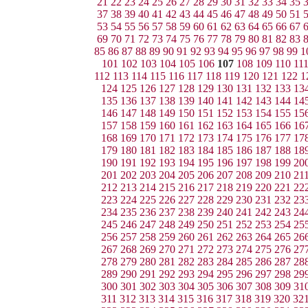
21
22
23
24
25
26
27
28
29
30
31
32
33
34
35
37
38
39
40
41
42
43
44
45
46
47
48
49
50
51
53
54
55
56
57
58
59
60
61
62
63
64
65
66
67
69
70
71
72
73
74
75
76
77
78
79
80
81
82
83
85
86
87
88
89
90
91
92
93
94
95
96
97
98
99
1
101
102
103
104
105
106
107
108
109
110
11
112
113
114
115
116
117
118
119
120
121
122
1
124
125
126
127
128
129
130
131
132
133
13
135
136
137
138
139
140
141
142
143
144
14
146
147
148
149
150
151
152
153
154
155
15
157
158
159
160
161
162
163
164
165
166
16
168
169
170
171
172
173
174
175
176
177
17
179
180
181
182
183
184
185
186
187
188
18
190
191
192
193
194
195
196
197
198
199
20
201
202
203
204
205
206
207
208
209
210
21
212
213
214
215
216
217
218
219
220
221
22
223
224
225
226
227
228
229
230
231
232
23
234
235
236
237
238
239
240
241
242
243
24
245
246
247
248
249
250
251
252
253
254
25
256
257
258
259
260
261
262
263
264
265
26
267
268
269
270
271
272
273
274
275
276
27
278
279
280
281
282
283
284
285
286
287
28
289
290
291
292
293
294
295
296
297
298
29
300
301
302
303
304
305
306
307
308
309
31
311
312
313
314
315
316
317
318
319
320
32