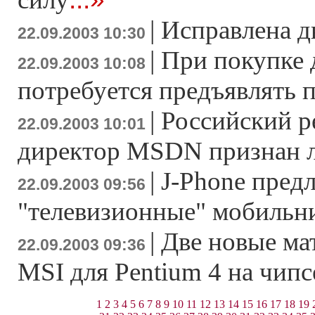
|
Исправлена д
22.09.2003 10:30
|
При покупке 
22.09.2003 10:08
потребуется предъявлять 
|
Российский 
22.09.2003 10:01
директор MSDN признан 
|
J-Phone пред
22.09.2003 09:56
"телевизионные" мобильни
|
Две новые ма
22.09.2003 09:36
MSI для Pentium 4 на чипс
1
2
3
4
5
6
7
8
9
10
11
12
13
14
15
16
17
18
19