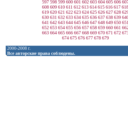
597
598
599
600
601
602
603
604
605
606
60
608
609
610
611
612
613
614
615
616
617
61
619
620
621
622
623
624
625
626
627
628
62
630
631
632
633
634
635
636
637
638
639
64
641
642
643
644
645
646
647
648
649
650
65
652
653
654
655
656
657
658
659
660
661
66
663
664
665
666
667
668
669
670
671
672
67
674
675
676
677
678
679
2000-2008 г.
Все авторские права соблюдены.