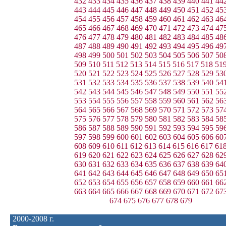
432
433
434
435
436
437
438
439
440
441
44
443
444
445
446
447
448
449
450
451
452
45
454
455
456
457
458
459
460
461
462
463
46
465
466
467
468
469
470
471
472
473
474
47
476
477
478
479
480
481
482
483
484
485
48
487
488
489
490
491
492
493
494
495
496
49
498
499
500
501
502
503
504
505
506
507
50
509
510
511
512
513
514
515
516
517
518
51
520
521
522
523
524
525
526
527
528
529
53
531
532
533
534
535
536
537
538
539
540
54
542
543
544
545
546
547
548
549
550
551
55
553
554
555
556
557
558
559
560
561
562
56
564
565
566
567
568
569
570
571
572
573
57
575
576
577
578
579
580
581
582
583
584
58
586
587
588
589
590
591
592
593
594
595
59
597
598
599
600
601
602
603
604
605
606
60
608
609
610
611
612
613
614
615
616
617
61
619
620
621
622
623
624
625
626
627
628
62
630
631
632
633
634
635
636
637
638
639
64
641
642
643
644
645
646
647
648
649
650
65
652
653
654
655
656
657
658
659
660
661
66
663
664
665
666
667
668
669
670
671
672
67
674
675
676
677
678
679
2000-2008 г.