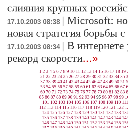
слияния крупных российс
|
Microsoft: н
17.10.2003 08:38
новая стратегия борьбы с
|
В интернете
17.10.2003 08:34
рекорд скорости
...»
1
2
3
4
5
6
7
8
9
10
11
12
13
14
15
16
17
18
19
21
22
23
24
25
26
27
28
29
30
31
32
33
34
35
37
38
39
40
41
42
43
44
45
46
47
48
49
50
51
53
54
55
56
57
58
59
60
61
62
63
64
65
66
67
69
70
71
72
73
74
75
76
77
78
79
80
81
82
83
85
86
87
88
89
90
91
92
93
94
95
96
97
98
99
1
101
102
103
104
105
106
107
108
109
110
11
112
113
114
115
116
117
118
119
120
121
122
1
124
125
126
127
128
129
130
131
132
133
13
135
136
137
138
139
140
141
142
143
144
14
146
147
148
149
150
151
152
153
154
155
15
157
158
159
160
161
162
163
164
165
166
16