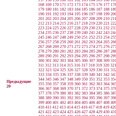
168
169
170
171
172
173
174
175
176
177
17
179
180
181
182
183
184
185
186
187
188
18
190
191
192
193
194
195
196
197
198
199
20
201
202
203
204
205
206
207
208
209
210
21
212
213
214
215
216
217
218
219
220
221
22
223
224
225
226
227
228
229
230
231
232
23
234
235
236
237
238
239
240
241
242
243
24
245
246
247
248
249
250
251
252
253
254
25
256
257
258
259
260
261
262
263
264
265
26
267
268
269
270
271
272
273
274
275
276
27
278
279
280
281
282
283
284
285
286
287
28
289
290
291
292
293
294
295
296
297
298
29
300
301
302
303
304
305
306
307
308
309
31
311
312
313
314
315
316
317
318
319
320
32
322
323
324
325
326
327
328
329
330
331
33
333
334
335
336
337
338
339
340
341
342
34
344
345
346
347
348
349
350
351
352
353
35
Предыдущие
355
356
357
358
359
360
361
362
363
364
36
20
366
367
368
369
370
371
372
373
374
375
37
377
378
379
380
381
382
383
384
385
386
38
388
389
390
391
392
393
394
395
396
397
39
399
400
401
402
403
404
405
406
407
408
40
410
411
412
413
414
415
416
417
418
419
42
421
422
423
424
425
426
427
428
429
430
43