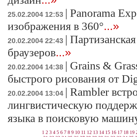
|
Panorama Expr
25.02.2004 12:53
...»
изображения в 360°
|
Партизанская 
20.02.2004 22:43
...»
браузеров
|
Grains & Gras
20.02.2004 14:38
быстрого рисования от Dig
|
Rambler встр
20.02.2004 13:04
лингвистическую поддерж
языка в поисковую машин
1
2
3
4
5
6
7
8
9
10
11
12
13
14
15
16
17
18
19