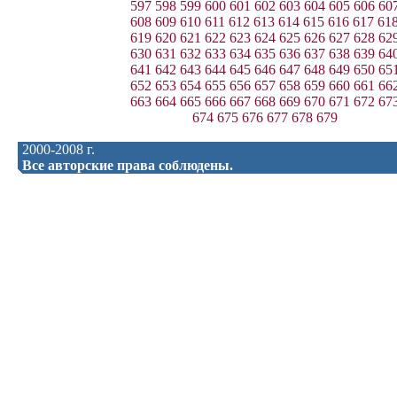
597
598
599
600
601
602
603
604
605
606
60
608
609
610
611
612
613
614
615
616
617
61
619
620
621
622
623
624
625
626
627
628
62
630
631
632
633
634
635
636
637
638
639
64
641
642
643
644
645
646
647
648
649
650
65
652
653
654
655
656
657
658
659
660
661
66
663
664
665
666
667
668
669
670
671
672
67
674
675
676
677
678
679
2000-2008 г.
Все авторские права соблюдены.