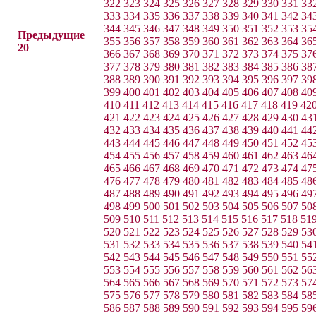
322
323
324
325
326
327
328
329
330
331
33
333
334
335
336
337
338
339
340
341
342
34
344
345
346
347
348
349
350
351
352
353
35
Предыдущие
355
356
357
358
359
360
361
362
363
364
36
20
366
367
368
369
370
371
372
373
374
375
37
377
378
379
380
381
382
383
384
385
386
38
388
389
390
391
392
393
394
395
396
397
39
399
400
401
402
403
404
405
406
407
408
40
410
411
412
413
414
415
416
417
418
419
42
421
422
423
424
425
426
427
428
429
430
43
432
433
434
435
436
437
438
439
440
441
44
443
444
445
446
447
448
449
450
451
452
45
454
455
456
457
458
459
460
461
462
463
46
465
466
467
468
469
470
471
472
473
474
47
476
477
478
479
480
481
482
483
484
485
48
487
488
489
490
491
492
493
494
495
496
49
498
499
500
501
502
503
504
505
506
507
50
509
510
511
512
513
514
515
516
517
518
51
520
521
522
523
524
525
526
527
528
529
53
531
532
533
534
535
536
537
538
539
540
54
542
543
544
545
546
547
548
549
550
551
55
553
554
555
556
557
558
559
560
561
562
56
564
565
566
567
568
569
570
571
572
573
57
575
576
577
578
579
580
581
582
583
584
58
586
587
588
589
590
591
592
593
594
595
59