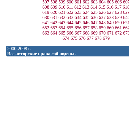
597
598
599
600
601
602
603
604
605
606
60
608
609
610
611
612
613
614
615
616
617
61
619
620
621
622
623
624
625
626
627
628
62
630
631
632
633
634
635
636
637
638
639
64
641
642
643
644
645
646
647
648
649
650
65
652
653
654
655
656
657
658
659
660
661
66
663
664
665
666
667
668
669
670
671
672
67
674
675
676
677
678
679
2000-2008 г.
Все авторские права соблюдены.