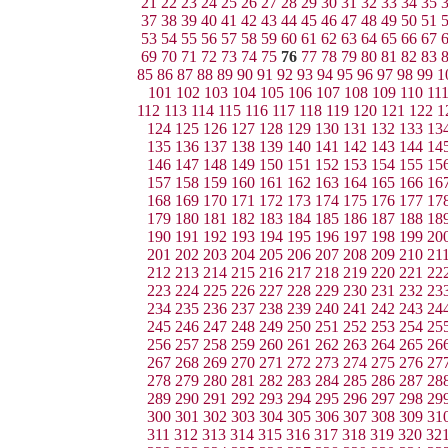
21
22
23
24
25
26
27
28
29
30
31
32
33
34
35
37
38
39
40
41
42
43
44
45
46
47
48
49
50
51
53
54
55
56
57
58
59
60
61
62
63
64
65
66
67
69
70
71
72
73
74
75
76
77
78
79
80
81
82
83
85
86
87
88
89
90
91
92
93
94
95
96
97
98
99
1
101
102
103
104
105
106
107
108
109
110
11
112
113
114
115
116
117
118
119
120
121
122
1
124
125
126
127
128
129
130
131
132
133
13
135
136
137
138
139
140
141
142
143
144
14
146
147
148
149
150
151
152
153
154
155
15
157
158
159
160
161
162
163
164
165
166
16
168
169
170
171
172
173
174
175
176
177
17
179
180
181
182
183
184
185
186
187
188
18
190
191
192
193
194
195
196
197
198
199
20
201
202
203
204
205
206
207
208
209
210
21
212
213
214
215
216
217
218
219
220
221
22
223
224
225
226
227
228
229
230
231
232
23
234
235
236
237
238
239
240
241
242
243
24
245
246
247
248
249
250
251
252
253
254
25
256
257
258
259
260
261
262
263
264
265
26
267
268
269
270
271
272
273
274
275
276
27
278
279
280
281
282
283
284
285
286
287
28
289
290
291
292
293
294
295
296
297
298
29
300
301
302
303
304
305
306
307
308
309
31
311
312
313
314
315
316
317
318
319
320
32