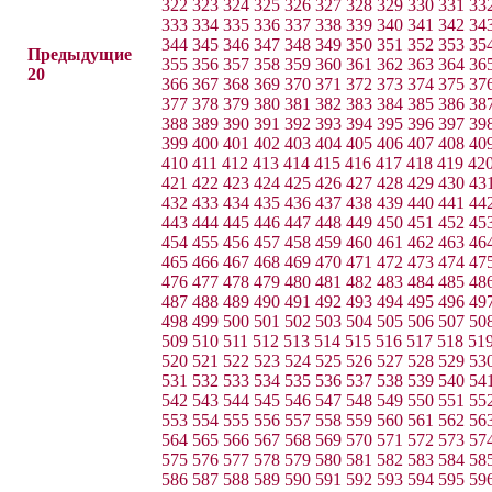
322
323
324
325
326
327
328
329
330
331
33
333
334
335
336
337
338
339
340
341
342
34
344
345
346
347
348
349
350
351
352
353
35
Предыдущие
355
356
357
358
359
360
361
362
363
364
36
20
366
367
368
369
370
371
372
373
374
375
37
377
378
379
380
381
382
383
384
385
386
38
388
389
390
391
392
393
394
395
396
397
39
399
400
401
402
403
404
405
406
407
408
40
410
411
412
413
414
415
416
417
418
419
42
421
422
423
424
425
426
427
428
429
430
43
432
433
434
435
436
437
438
439
440
441
44
443
444
445
446
447
448
449
450
451
452
45
454
455
456
457
458
459
460
461
462
463
46
465
466
467
468
469
470
471
472
473
474
47
476
477
478
479
480
481
482
483
484
485
48
487
488
489
490
491
492
493
494
495
496
49
498
499
500
501
502
503
504
505
506
507
50
509
510
511
512
513
514
515
516
517
518
51
520
521
522
523
524
525
526
527
528
529
53
531
532
533
534
535
536
537
538
539
540
54
542
543
544
545
546
547
548
549
550
551
55
553
554
555
556
557
558
559
560
561
562
56
564
565
566
567
568
569
570
571
572
573
57
575
576
577
578
579
580
581
582
583
584
58
586
587
588
589
590
591
592
593
594
595
59