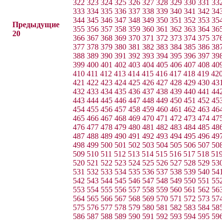
322
323
324
325
326
327
328
329
330
331
33
333
334
335
336
337
338
339
340
341
342
34
344
345
346
347
348
349
350
351
352
353
35
Предыдущие
355
356
357
358
359
360
361
362
363
364
36
20
366
367
368
369
370
371
372
373
374
375
37
377
378
379
380
381
382
383
384
385
386
38
388
389
390
391
392
393
394
395
396
397
39
399
400
401
402
403
404
405
406
407
408
40
410
411
412
413
414
415
416
417
418
419
42
421
422
423
424
425
426
427
428
429
430
43
432
433
434
435
436
437
438
439
440
441
44
443
444
445
446
447
448
449
450
451
452
45
454
455
456
457
458
459
460
461
462
463
46
465
466
467
468
469
470
471
472
473
474
47
476
477
478
479
480
481
482
483
484
485
48
487
488
489
490
491
492
493
494
495
496
49
498
499
500
501
502
503
504
505
506
507
50
509
510
511
512
513
514
515
516
517
518
51
520
521
522
523
524
525
526
527
528
529
53
531
532
533
534
535
536
537
538
539
540
54
542
543
544
545
546
547
548
549
550
551
55
553
554
555
556
557
558
559
560
561
562
56
564
565
566
567
568
569
570
571
572
573
57
575
576
577
578
579
580
581
582
583
584
58
586
587
588
589
590
591
592
593
594
595
59