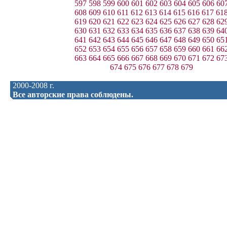
597
598
599
600
601
602
603
604
605
606
60
608
609
610
611
612
613
614
615
616
617
61
619
620
621
622
623
624
625
626
627
628
62
630
631
632
633
634
635
636
637
638
639
64
641
642
643
644
645
646
647
648
649
650
65
652
653
654
655
656
657
658
659
660
661
66
663
664
665
666
667
668
669
670
671
672
67
674
675
676
677
678
679
2000-2008 г.
Все авторские права соблюдены.