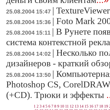
|
TextureViewer
25.08.2004 15:47
|
Foto Mark 20
25.08.2004 15:36
|
В Рунете поя
25.08.2004 15:11
система контекстной рекл
|
Несколько по
25.08.2004 14:02
дизайнеров - краткий обзо
|
Компьютерная
25.08.2004 13:50
Photoshop CS, CorelDRAW 1
.
(+CD). Трюки и эффекты
1
2
3
4
5
6
7
8
9
10
11
12
13
14
15
16
17
18
19