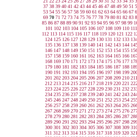
21
22
23
24
25
26
27
28
29
30
31
32
33
34
35
37
38
39
40
41
42
43
44
45
46
47
48
49
50
51
53
54
55
56
57
58
59
60
61
62
63
64
65
66
67
69
70
71
72
73
74
75
76
77
78
79
80
81
82
83
85
86
87
88
89
90
91
92
93
94
95
96
97
98
99
1
101
102
103
104
105
106
107
108
109
110
11
112
113
114
115
116
117
118
119
120
121
122
1
124
125
126
127
128
129
130
131
132
133
13
135
136
137
138
139
140
141
142
143
144
14
146
147
148
149
150
151
152
153
154
155
15
157
158
159
160
161
162
163
164
165
166
16
168
169
170
171
172
173
174
175
176
177
17
179
180
181
182
183
184
185
186
187
188
18
190
191
192
193
194
195
196
197
198
199
20
201
202
203
204
205
206
207
208
209
210
21
212
213
214
215
216
217
218
219
220
221
22
223
224
225
226
227
228
229
230
231
232
23
234
235
236
237
238
239
240
241
242
243
24
245
246
247
248
249
250
251
252
253
254
25
256
257
258
259
260
261
262
263
264
265
26
267
268
269
270
271
272
273
274
275
276
27
278
279
280
281
282
283
284
285
286
287
28
289
290
291
292
293
294
295
296
297
298
29
300
301
302
303
304
305
306
307
308
309
31
311
312
313
314
315
316
317
318
319
320
32