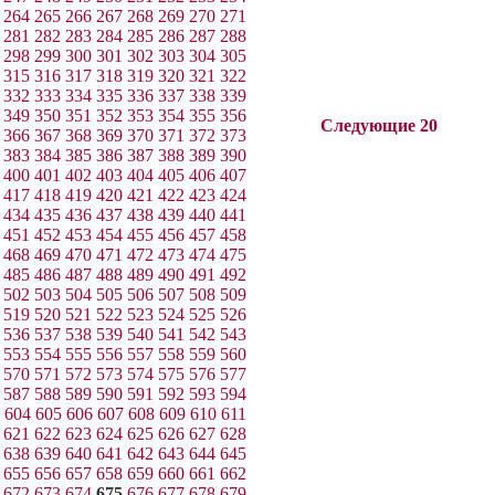
264
265
266
267
268
269
270
271
281
282
283
284
285
286
287
288
298
299
300
301
302
303
304
305
315
316
317
318
319
320
321
322
332
333
334
335
336
337
338
339
349
350
351
352
353
354
355
356
Следующие 20
366
367
368
369
370
371
372
373
383
384
385
386
387
388
389
390
400
401
402
403
404
405
406
407
417
418
419
420
421
422
423
424
434
435
436
437
438
439
440
441
451
452
453
454
455
456
457
458
468
469
470
471
472
473
474
475
485
486
487
488
489
490
491
492
502
503
504
505
506
507
508
509
519
520
521
522
523
524
525
526
536
537
538
539
540
541
542
543
553
554
555
556
557
558
559
560
570
571
572
573
574
575
576
577
587
588
589
590
591
592
593
594
604
605
606
607
608
609
610
611
621
622
623
624
625
626
627
628
638
639
640
641
642
643
644
645
655
656
657
658
659
660
661
662
672
673
674
675
676
677
678
679