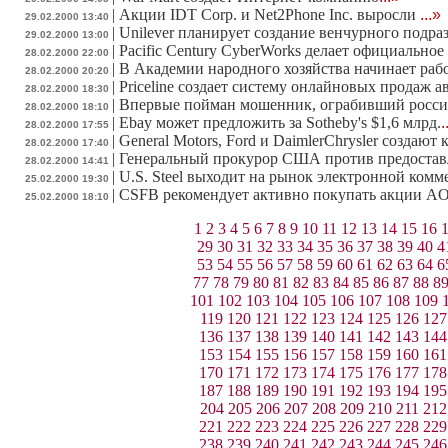
|
Акции IDT Corp. и Net2Phone Inc. выросли
...»
29.02.2000 13:40
|
Unilever планирует создание венчурного подр
29.02.2000 13:00
|
Pacific Century CyberWorks делает официальн
28.02.2000 22:00
|
В Академии народного хозяйства начинает раб
28.02.2000 20:20
|
Priceline создает систему онлайновых продаж а
28.02.2000 18:30
|
Впервые пойман мошенник, ограбивший росси
28.02.2000 18:10
|
Ebay может предложить за Sotheby's $1,6 млрд.
.
28.02.2000 17:55
|
General Motors, Ford и DaimlerChrysler созда
28.02.2000 17:40
|
Генеральный прокурор США против предоставл
28.02.2000 14:41
|
U.S. Steel выходит на рынок электронной ком
25.02.2000 19:30
|
CSFB рекомендует активно покупать акции A
25.02.2000 18:10
1
2
3
4
5
6
7
8
9
10
11
12
13
14
15
16
29
30
31
32
33
34
35
36
37
38
39
40
4
53
54
55
56
57
58
59
60
61
62
63
64
6
77
78
79
80
81
82
83
84
85
86
87
88
8
101
102
103
104
105
106
107
108
109
119
120
121
122
123
124
125
126
127
136
137
138
139
140
141
142
143
144
153
154
155
156
157
158
159
160
161
170
171
172
173
174
175
176
177
178
187
188
189
190
191
192
193
194
195
204
205
206
207
208
209
210
211
212
221
222
223
224
225
226
227
228
229
238
239
240
241
242
243
244
245
246