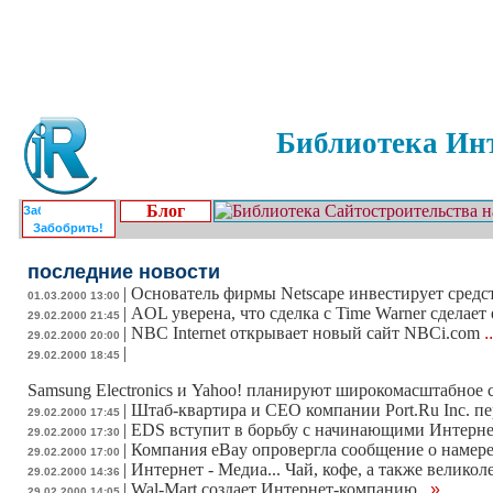
Библиотека Инт
Блог
Забобрить!
последние новости
|
Основатель фирмы Netscape инвестирует средст
01.03.2000 13:00
|
AOL уверена, что сделка с Time Warner сделае
29.02.2000 21:45
|
NBC Internet открывает новый сайт NBCi.com
.
29.02.2000 20:00
|
29.02.2000 18:45
Samsung Electronics и Yahoo! планируют широкомасштабное 
|
Штаб-квартира и CEO компании Port.Ru Inc. п
29.02.2000 17:45
|
EDS вступит в борьбу с начинающими Интерн
29.02.2000 17:30
|
Компания eBay опровергла сообщение о намере
29.02.2000 17:00
|
Интернет - Медиа... Чай, кофе, а также великоле
29.02.2000 14:36
|
Wal-Mart создает Интернет-компанию
...»
29.02.2000 14:05