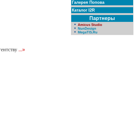
Галерея Попова
Каталог I2R
Партнеры
Amicus Studio
NunDesign
MegaTIS.Ru
гентству
...»