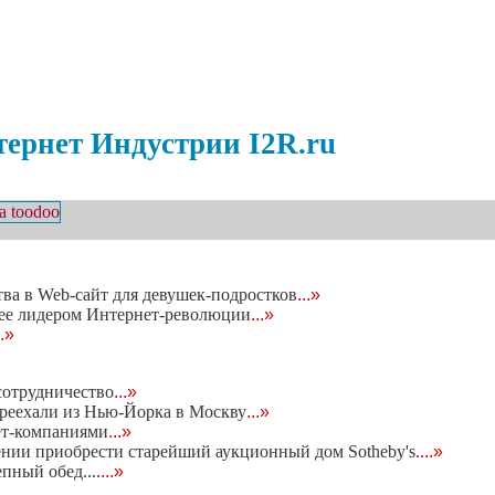
ернет Индустрии I2R.ru
ва в Web-сайт для девушек-подростков
...»
т ее лидером Интернет-революции
...»
..»
сотрудничество
...»
ереехали из Нью-Йорка в Москву
...»
ет-компаниями
...»
нии приобрести старейший аукционный дом Sotheby's.
...»
пный обед....
...»