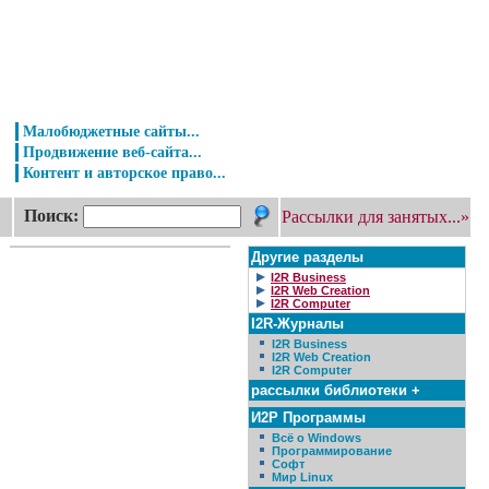
Малобюджетные сайты...
Продвижение веб-сайта...
Контент и авторское право...
Поиск:
Рассылки для занятых...»
Другие разделы
I2R Business
I2R Web Creation
I2R Computer
I2R-Журналы
I2R Business
I2R Web Creation
I2R Computer
рассылки библиотеки +
И2Р Программы
Всё о Windows
Программирование
Софт
Мир Linux