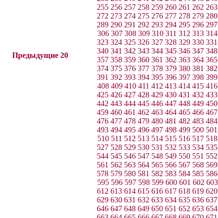
255
256
257
258
259
260
261
262
263
272
273
274
275
276
277
278
279
280
289
290
291
292
293
294
295
296
297
306
307
308
309
310
311
312
313
314
323
324
325
326
327
328
329
330
331
340
341
342
343
344
345
346
347
348
Предыдущие 20
357
358
359
360
361
362
363
364
365
374
375
376
377
378
379
380
381
382
391
392
393
394
395
396
397
398
399
408
409
410
411
412
413
414
415
416
425
426
427
428
429
430
431
432
433
442
443
444
445
446
447
448
449
450
459
460
461
462
463
464
465
466
467
476
477
478
479
480
481
482
483
484
493
494
495
496
497
498
499
500
501
510
511
512
513
514
515
516
517
518
527
528
529
530
531
532
533
534
535
544
545
546
547
548
549
550
551
552
561
562
563
564
565
566
567
568
569
578
579
580
581
582
583
584
585
586
595
596
597
598
599
600
601
602
603
612
613
614
615
616
617
618
619
620
629
630
631
632
633
634
635
636
637
646
647
648
649
650
651
652
653
654
663
664
665
666
667
668
669
670
671