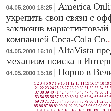
|
America Onli
04.05.2000 18:25
укрепить свои связи с о
заключив маркетинговый 
компанией Coca-Cola Co.
.
|
AltaVista пр
04.05.2000 16:10
механизм поиска в Интер
|
Порно в Вел
04.05.2000 15:16
1
2
3
4
5
6
7
8
9
10
11
12
13
14
15
16
17
18
19
21
22
23
24
25
26
27
28
29
30
31
32
33
34
35
37
38
39
40
41
42
43
44
45
46
47
48
49
50
51
53
54
55
56
57
58
59
60
61
62
63
64
65
66
67
69
70
71
72
73
74
75
76
77
78
79
80
81
82
83
85
86
87
88
89
90
91
92
93
94
95
96
97
98
99
1
101
102
103
104
105
106
107
108
109
110
11