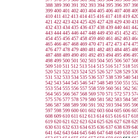
388
389
390
391
392
393
394
395
396
397
39
399
400
401
402
403
404
405
406
407
408
40
410
411
412
413
414
415
416
417
418
419
42
421
422
423
424
425
426
427
428
429
430
43
432
433
434
435
436
437
438
439
440
441
44
443
444
445
446
447
448
449
450
451
452
45
454
455
456
457
458
459
460
461
462
463
46
465
466
467
468
469
470
471
472
473
474
47
476
477
478
479
480
481
482
483
484
485
48
487
488
489
490
491
492
493
494
495
496
49
498
499
500
501
502
503
504
505
506
507
50
509
510
511
512
513
514
515
516
517
518
51
520
521
522
523
524
525
526
527
528
529
53
531
532
533
534
535
536
537
538
539
540
54
542
543
544
545
546
547
548
549
550
551
55
553
554
555
556
557
558
559
560
561
562
56
564
565
566
567
568
569
570
571
572
573
57
575
576
577
578
579
580
581
582
583
584
58
586
587
588
589
590
591
592
593
594
595
59
597
598
599
600
601
602
603
604
605
606
60
608
609
610
611
612
613
614
615
616
617
61
619
620
621
622
623
624
625
626
627
628
62
630
631
632
633
634
635
636
637
638
639
64
641
642
643
644
645
646
647
648
649
650
65