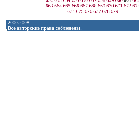
652
653
654
655
656
657
658
659
660
661
66
663
664
665
666
667
668
669
670
671
672
67
674
675
676
677
678
679
2000-2008 г.
Все авторские права соблюдены.