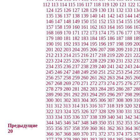
112
113
114
115
116
117
118
119
120
121
122
1
124
125
126
127
128
129
130
131
132
133
13
135
136
137
138
139
140
141
142
143
144
14
146
147
148
149
150
151
152
153
154
155
15
157
158
159
160
161
162
163
164
165
166
16
168
169
170
171
172
173
174
175
176
177
17
179
180
181
182
183
184
185
186
187
188
18
190
191
192
193
194
195
196
197
198
199
20
201
202
203
204
205
206
207
208
209
210
21
212
213
214
215
216
217
218
219
220
221
22
223
224
225
226
227
228
229
230
231
232
23
234
235
236
237
238
239
240
241
242
243
24
245
246
247
248
249
250
251
252
253
254
25
256
257
258
259
260
261
262
263
264
265
26
267
268
269
270
271
272
273
274
275
276
27
278
279
280
281
282
283
284
285
286
287
28
289
290
291
292
293
294
295
296
297
298
29
300
301
302
303
304
305
306
307
308
309
31
311
312
313
314
315
316
317
318
319
320
32
322
323
324
325
326
327
328
329
330
331
33
333
334
335
336
337
338
339
340
341
342
34
344
345
346
347
348
349
350
351
352
353
35
Предыдущие
355
356
357
358
359
360
361
362
363
364
36
20
366
367
368
369
370
371
372
373
374
375
37
377
378
379
380
381
382
383
384
385
386
38