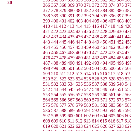
20
366
367
368
369
370
371
372
373
374
375
37
377
378
379
380
381
382
383
384
385
386
38
388
389
390
391
392
393
394
395
396
397
39
399
400
401
402
403
404
405
406
407
408
40
410
411
412
413
414
415
416
417
418
419
42
421
422
423
424
425
426
427
428
429
430
43
432
433
434
435
436
437
438
439
440
441
44
443
444
445
446
447
448
449
450
451
452
45
454
455
456
457
458
459
460
461
462
463
46
465
466
467
468
469
470
471
472
473
474
47
476
477
478
479
480
481
482
483
484
485
48
487
488
489
490
491
492
493
494
495
496
49
498
499
500
501
502
503
504
505
506
507
50
509
510
511
512
513
514
515
516
517
518
51
520
521
522
523
524
525
526
527
528
529
53
531
532
533
534
535
536
537
538
539
540
54
542
543
544
545
546
547
548
549
550
551
55
553
554
555
556
557
558
559
560
561
562
56
564
565
566
567
568
569
570
571
572
573
57
575
576
577
578
579
580
581
582
583
584
58
586
587
588
589
590
591
592
593
594
595
59
597
598
599
600
601
602
603
604
605
606
60
608
609
610
611
612
613
614
615
616
617
61
619
620
621
622
623
624
625
626
627
628
62