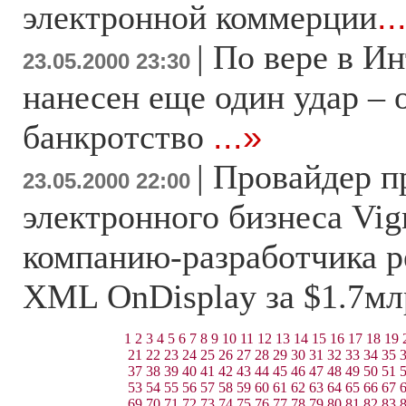
электронной коммерции
..
|
По вере в И
23.05.2000 23:30
нанесен еще один удар – 
банкротство
...»
|
Провайдер п
23.05.2000 22:00
электронного бизнеса Vig
компанию-разработчика р
XML OnDisplay за $1.7мл
1
2
3
4
5
6
7
8
9
10
11
12
13
14
15
16
17
18
19
21
22
23
24
25
26
27
28
29
30
31
32
33
34
35
37
38
39
40
41
42
43
44
45
46
47
48
49
50
51
53
54
55
56
57
58
59
60
61
62
63
64
65
66
67
69
70
71
72
73
74
75
76
77
78
79
80
81
82
83