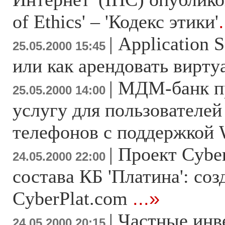
of Ethics' – 'Кодекс этики'
|
Application S
25.05.2000 15:45
или как арендовать вирт
|
МДМ-банк п
25.05.2000 14:00
услугу для пользователе
телефонов с поддержкой
|
Проект Cyber
24.05.2000 22:00
состава КБ 'Платина': со
CyberPlat.com
...»
|
Частные инв
24.05.2000 20:15