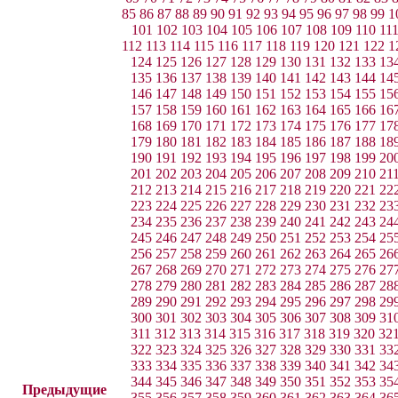
85
86
87
88
89
90
91
92
93
94
95
96
97
98
99
1
101
102
103
104
105
106
107
108
109
110
11
112
113
114
115
116
117
118
119
120
121
122
1
124
125
126
127
128
129
130
131
132
133
13
135
136
137
138
139
140
141
142
143
144
14
146
147
148
149
150
151
152
153
154
155
15
157
158
159
160
161
162
163
164
165
166
16
168
169
170
171
172
173
174
175
176
177
17
179
180
181
182
183
184
185
186
187
188
18
190
191
192
193
194
195
196
197
198
199
20
201
202
203
204
205
206
207
208
209
210
21
212
213
214
215
216
217
218
219
220
221
22
223
224
225
226
227
228
229
230
231
232
23
234
235
236
237
238
239
240
241
242
243
24
245
246
247
248
249
250
251
252
253
254
25
256
257
258
259
260
261
262
263
264
265
26
267
268
269
270
271
272
273
274
275
276
27
278
279
280
281
282
283
284
285
286
287
28
289
290
291
292
293
294
295
296
297
298
29
300
301
302
303
304
305
306
307
308
309
31
311
312
313
314
315
316
317
318
319
320
32
322
323
324
325
326
327
328
329
330
331
33
333
334
335
336
337
338
339
340
341
342
34
344
345
346
347
348
349
350
351
352
353
35
Предыдущие
355
356
357
358
359
360
361
362
363
364
36