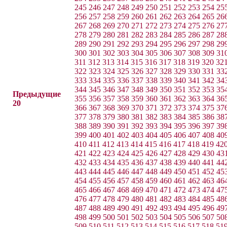
245
246
247
248
249
250
251
252
253
254
25
256
257
258
259
260
261
262
263
264
265
26
267
268
269
270
271
272
273
274
275
276
27
278
279
280
281
282
283
284
285
286
287
28
289
290
291
292
293
294
295
296
297
298
29
300
301
302
303
304
305
306
307
308
309
31
311
312
313
314
315
316
317
318
319
320
32
322
323
324
325
326
327
328
329
330
331
33
333
334
335
336
337
338
339
340
341
342
34
344
345
346
347
348
349
350
351
352
353
35
Предыдущие
355
356
357
358
359
360
361
362
363
364
36
20
366
367
368
369
370
371
372
373
374
375
37
377
378
379
380
381
382
383
384
385
386
38
388
389
390
391
392
393
394
395
396
397
39
399
400
401
402
403
404
405
406
407
408
40
410
411
412
413
414
415
416
417
418
419
42
421
422
423
424
425
426
427
428
429
430
43
432
433
434
435
436
437
438
439
440
441
44
443
444
445
446
447
448
449
450
451
452
45
454
455
456
457
458
459
460
461
462
463
46
465
466
467
468
469
470
471
472
473
474
47
476
477
478
479
480
481
482
483
484
485
48
487
488
489
490
491
492
493
494
495
496
49
498
499
500
501
502
503
504
505
506
507
50
509
510
511
512
513
514
515
516
517
518
51