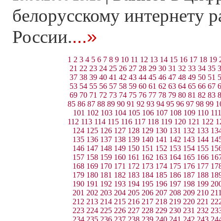
белорусскому интернету ра
...»
России.
1
2
3
4
5
6
7
8
9
10
11
12
13
14
15
16
17
18
19
21
22
23
24
25
26
27
28
29
30
31
32
33
34
35
37
38
39
40
41
42
43
44
45
46
47
48
49
50
51
53
54
55
56
57
58
59
60
61
62
63
64
65
66
67
69
70
71
72
73
74
75
76
77
78
79
80
81
82
83
85
86
87
88
89
90
91
92
93
94
95
96
97
98
99
1
101
102
103
104
105
106
107
108
109
110
11
112
113
114
115
116
117
118
119
120
121
122
1
124
125
126
127
128
129
130
131
132
133
13
135
136
137
138
139
140
141
142
143
144
14
146
147
148
149
150
151
152
153
154
155
15
157
158
159
160
161
162
163
164
165
166
16
168
169
170
171
172
173
174
175
176
177
17
179
180
181
182
183
184
185
186
187
188
18
190
191
192
193
194
195
196
197
198
199
20
201
202
203
204
205
206
207
208
209
210
21
212
213
214
215
216
217
218
219
220
221
22
223
224
225
226
227
228
229
230
231
232
23
234
235
236
237
238
239
240
241
242
243
24