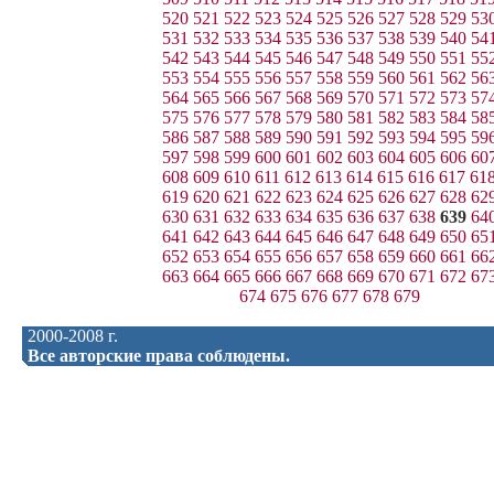
520
521
522
523
524
525
526
527
528
529
53
531
532
533
534
535
536
537
538
539
540
54
542
543
544
545
546
547
548
549
550
551
55
553
554
555
556
557
558
559
560
561
562
56
564
565
566
567
568
569
570
571
572
573
57
575
576
577
578
579
580
581
582
583
584
58
586
587
588
589
590
591
592
593
594
595
59
597
598
599
600
601
602
603
604
605
606
60
608
609
610
611
612
613
614
615
616
617
61
619
620
621
622
623
624
625
626
627
628
62
630
631
632
633
634
635
636
637
638
639
64
641
642
643
644
645
646
647
648
649
650
65
652
653
654
655
656
657
658
659
660
661
66
663
664
665
666
667
668
669
670
671
672
67
674
675
676
677
678
679
2000-2008 г.
Все авторские права соблюдены.