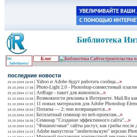
Библиотека Инт
Блог
Забобрить!
последние новости
|
Yahoo и Adobe будут работать сообща
...»
25.10.2004 18:39
|
Photo-Light 2.0 - Photoshop-совместимый плаги
25.10.2004 17:38
|
ArtRage - пакет для живописи
...»
25.10.2004 17:32
|
Возможности рекламы в Интернете. Mail.Ru как
21.10.2004 13:58
|
11 новых материалов для Adobe Photoshop Eleme
21.10.2004 13:35
|
Попапы — 2: они возвращаются
...»
19.10.2004 18:44
|
Бесплатный семинар по веб-проектам
...»
15.10.2004 19:00
|
Семинар "Создание эффективного сайта"
...»
15.10.2004 18:28
|
"Фишинговые" сайты растут, как грибы после 
14.10.2004 14:22
|
Adobe выпустила "любительскую" версию Phot
14.10.2004 14:19
|
Мировой поставщик контекстной рекламы буде