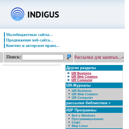
Малобюджетные сайты...
Продвижение веб-сайта...
Контент и авторское право...
Поиск:
Рассылки для занятых...»
Другие разделы
I2R Business
I2R Web Creation
I2R Computer
I2R-Журналы
I2R Business
I2R Web Creation
I2R Computer
рассылки библиотеки +
И2Р Программы
Всё о Windows
Программирование
Софт
Мир Linux