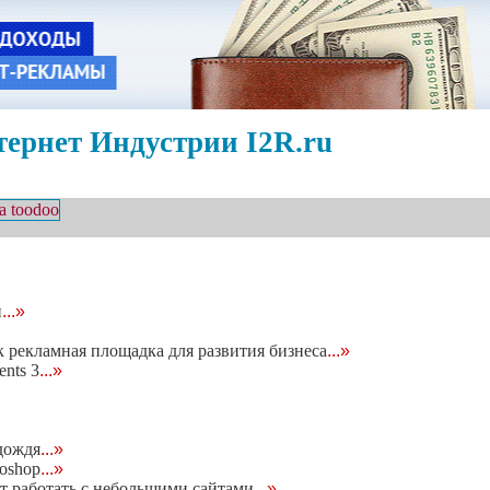
ернет Индустрии I2R.ru
н
...»
 рекламная площадка для развития бизнеса
...»
nts 3
...»
дождя
...»
oshop
...»
т работать с небольшими сайтами
...»