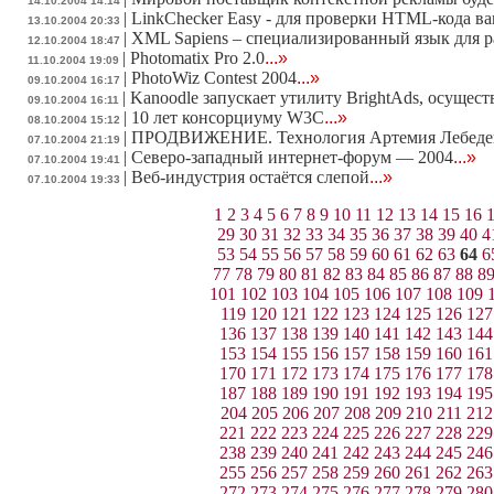
14.10.2004 14:14
|
LinkChecker Easy - для проверки HTML-кода ва
13.10.2004 20:33
|
XML Sapiens – специализированный язык для 
12.10.2004 18:47
|
Photomatix Pro 2.0
...»
11.10.2004 19:09
|
PhotoWiz Contest 2004
...»
09.10.2004 16:17
|
Kanoodle запускает утилиту BrightAds, осуще
09.10.2004 16:11
|
10 лет консорциуму W3C
...»
08.10.2004 15:12
|
ПРОДВИЖЕНИЕ. Технология Артемия Лебеде
07.10.2004 21:19
|
Северо-западный интернет-форум — 2004
...»
07.10.2004 19:41
|
Веб-индустрия остаётся слепой
...»
07.10.2004 19:33
1
2
3
4
5
6
7
8
9
10
11
12
13
14
15
16
29
30
31
32
33
34
35
36
37
38
39
40
4
53
54
55
56
57
58
59
60
61
62
63
64
6
77
78
79
80
81
82
83
84
85
86
87
88
8
101
102
103
104
105
106
107
108
109
119
120
121
122
123
124
125
126
127
136
137
138
139
140
141
142
143
144
153
154
155
156
157
158
159
160
161
170
171
172
173
174
175
176
177
178
187
188
189
190
191
192
193
194
195
204
205
206
207
208
209
210
211
212
221
222
223
224
225
226
227
228
229
238
239
240
241
242
243
244
245
246
255
256
257
258
259
260
261
262
263
272
273
274
275
276
277
278
279
280