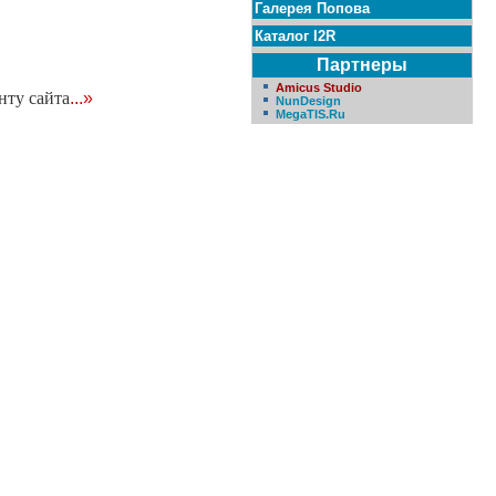
Галерея Попова
Каталог I2R
Партнеры
Amicus Studio
нту сайта
...»
NunDesign
MegaTIS.Ru