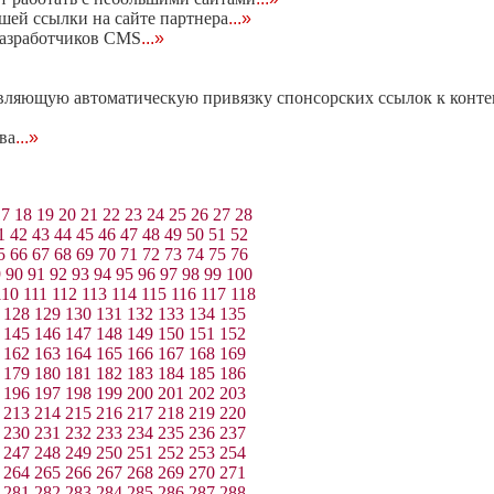
шей ссылки на сайте партнера
...»
разработчиков CMS
...»
ствляющую автоматическую привязку спонсорских ссылок к конте
ва
...»
17
18
19
20
21
22
23
24
25
26
27
28
1
42
43
44
45
46
47
48
49
50
51
52
5
66
67
68
69
70
71
72
73
74
75
76
9
90
91
92
93
94
95
96
97
98
99
100
110
111
112
113
114
115
116
117
118
128
129
130
131
132
133
134
135
145
146
147
148
149
150
151
152
162
163
164
165
166
167
168
169
179
180
181
182
183
184
185
186
196
197
198
199
200
201
202
203
213
214
215
216
217
218
219
220
230
231
232
233
234
235
236
237
247
248
249
250
251
252
253
254
264
265
266
267
268
269
270
271
281
282
283
284
285
286
287
288