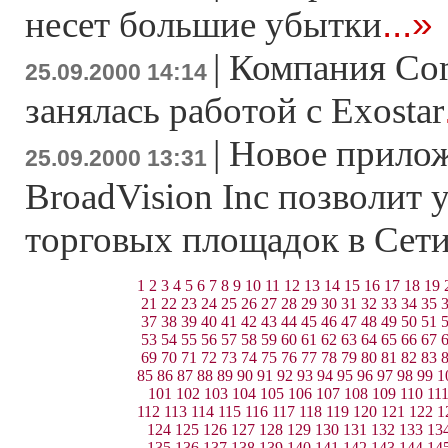
...»
несет большие убытки
|
Компания Com
25.09.2000 14:14
занялась работой с Exostar
|
Новое прилож
25.09.2000 13:31
BroadVision Inc позволит 
торговых площадок в Сет
1
2
3
4
5
6
7
8
9
10
11
12
13
14
15
16
17
18
19
21
22
23
24
25
26
27
28
29
30
31
32
33
34
35
37
38
39
40
41
42
43
44
45
46
47
48
49
50
51
53
54
55
56
57
58
59
60
61
62
63
64
65
66
67
69
70
71
72
73
74
75
76
77
78
79
80
81
82
83
85
86
87
88
89
90
91
92
93
94
95
96
97
98
99
1
101
102
103
104
105
106
107
108
109
110
11
112
113
114
115
116
117
118
119
120
121
122
1
124
125
126
127
128
129
130
131
132
133
13
135
136
137
138
139
140
141
142
143
144
14