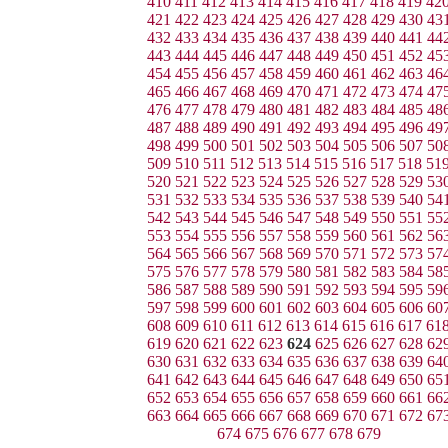
410
411
412
413
414
415
416
417
418
419
42
421
422
423
424
425
426
427
428
429
430
43
432
433
434
435
436
437
438
439
440
441
44
443
444
445
446
447
448
449
450
451
452
45
454
455
456
457
458
459
460
461
462
463
46
465
466
467
468
469
470
471
472
473
474
47
476
477
478
479
480
481
482
483
484
485
48
487
488
489
490
491
492
493
494
495
496
49
498
499
500
501
502
503
504
505
506
507
50
509
510
511
512
513
514
515
516
517
518
51
520
521
522
523
524
525
526
527
528
529
53
531
532
533
534
535
536
537
538
539
540
54
542
543
544
545
546
547
548
549
550
551
55
553
554
555
556
557
558
559
560
561
562
56
564
565
566
567
568
569
570
571
572
573
57
575
576
577
578
579
580
581
582
583
584
58
586
587
588
589
590
591
592
593
594
595
59
597
598
599
600
601
602
603
604
605
606
60
608
609
610
611
612
613
614
615
616
617
61
619
620
621
622
623
624
625
626
627
628
62
630
631
632
633
634
635
636
637
638
639
64
641
642
643
644
645
646
647
648
649
650
65
652
653
654
655
656
657
658
659
660
661
66
663
664
665
666
667
668
669
670
671
672
67
674
675
676
677
678
679