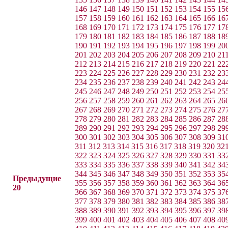
146
147
148
149
150
151
152
153
154
155
15
157
158
159
160
161
162
163
164
165
166
16
168
169
170
171
172
173
174
175
176
177
17
179
180
181
182
183
184
185
186
187
188
18
190
191
192
193
194
195
196
197
198
199
20
201
202
203
204
205
206
207
208
209
210
21
212
213
214
215
216
217
218
219
220
221
22
223
224
225
226
227
228
229
230
231
232
23
234
235
236
237
238
239
240
241
242
243
24
245
246
247
248
249
250
251
252
253
254
25
256
257
258
259
260
261
262
263
264
265
26
267
268
269
270
271
272
273
274
275
276
27
278
279
280
281
282
283
284
285
286
287
28
289
290
291
292
293
294
295
296
297
298
29
300
301
302
303
304
305
306
307
308
309
31
311
312
313
314
315
316
317
318
319
320
32
322
323
324
325
326
327
328
329
330
331
33
333
334
335
336
337
338
339
340
341
342
34
344
345
346
347
348
349
350
351
352
353
35
Предыдущие
355
356
357
358
359
360
361
362
363
364
36
20
366
367
368
369
370
371
372
373
374
375
37
377
378
379
380
381
382
383
384
385
386
38
388
389
390
391
392
393
394
395
396
397
39
399
400
401
402
403
404
405
406
407
408
40