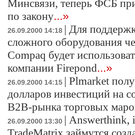
Минсвязи, теперь ФСБ при
...»
по закону
|
Для поддерж
26.09.2000 14:18
сложного оборудования че
Compaq будет использова
...»
компании Firepond
|
Plmarket полу
26.09.2000 14:15
долларов инвестиций на с
В2В-рынка торговых маро
|
Answerthink, i
26.09.2000 13:30
TradeMatrix займутся соз