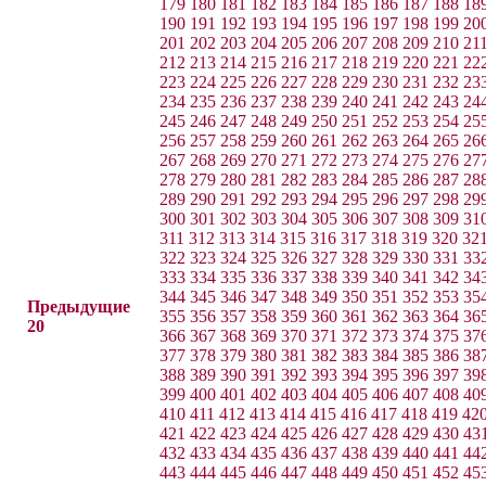
179
180
181
182
183
184
185
186
187
188
18
190
191
192
193
194
195
196
197
198
199
20
201
202
203
204
205
206
207
208
209
210
21
212
213
214
215
216
217
218
219
220
221
22
223
224
225
226
227
228
229
230
231
232
23
234
235
236
237
238
239
240
241
242
243
24
245
246
247
248
249
250
251
252
253
254
25
256
257
258
259
260
261
262
263
264
265
26
267
268
269
270
271
272
273
274
275
276
27
278
279
280
281
282
283
284
285
286
287
28
289
290
291
292
293
294
295
296
297
298
29
300
301
302
303
304
305
306
307
308
309
31
311
312
313
314
315
316
317
318
319
320
32
322
323
324
325
326
327
328
329
330
331
33
333
334
335
336
337
338
339
340
341
342
34
344
345
346
347
348
349
350
351
352
353
35
Предыдущие
355
356
357
358
359
360
361
362
363
364
36
20
366
367
368
369
370
371
372
373
374
375
37
377
378
379
380
381
382
383
384
385
386
38
388
389
390
391
392
393
394
395
396
397
39
399
400
401
402
403
404
405
406
407
408
40
410
411
412
413
414
415
416
417
418
419
42
421
422
423
424
425
426
427
428
429
430
43
432
433
434
435
436
437
438
439
440
441
44
443
444
445
446
447
448
449
450
451
452
45