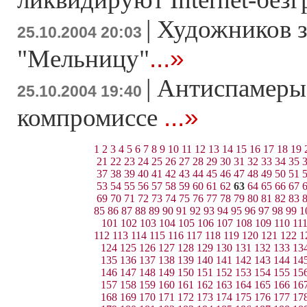
|
Художников з
25.10.2004 20:03
...»
"Мельницу"
|
Антиспамеры
25.10.2004 19:40
...»
компромиссе
1
2
3
4
5
6
7
8
9
10
11
12
13
14
15
16
17
18
19
21
22
23
24
25
26
27
28
29
30
31
32
33
34
35
37
38
39
40
41
42
43
44
45
46
47
48
49
50
51
53
54
55
56
57
58
59
60
61
62
63
64
65
66
67
69
70
71
72
73
74
75
76
77
78
79
80
81
82
83
85
86
87
88
89
90
91
92
93
94
95
96
97
98
99
1
101
102
103
104
105
106
107
108
109
110
11
112
113
114
115
116
117
118
119
120
121
122
1
124
125
126
127
128
129
130
131
132
133
13
135
136
137
138
139
140
141
142
143
144
14
146
147
148
149
150
151
152
153
154
155
15
157
158
159
160
161
162
163
164
165
166
16
168
169
170
171
172
173
174
175
176
177
17