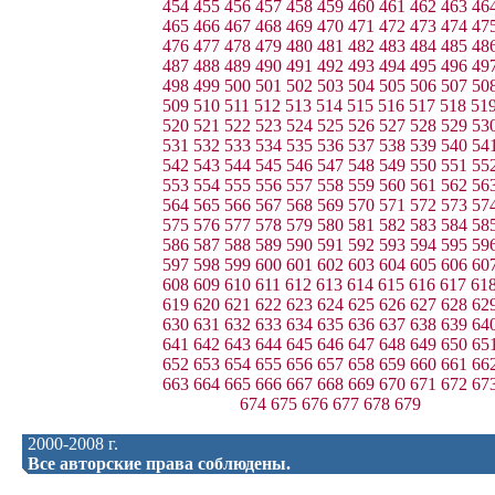
454
455
456
457
458
459
460
461
462
463
46
465
466
467
468
469
470
471
472
473
474
47
476
477
478
479
480
481
482
483
484
485
48
487
488
489
490
491
492
493
494
495
496
49
498
499
500
501
502
503
504
505
506
507
50
509
510
511
512
513
514
515
516
517
518
51
520
521
522
523
524
525
526
527
528
529
53
531
532
533
534
535
536
537
538
539
540
54
542
543
544
545
546
547
548
549
550
551
55
553
554
555
556
557
558
559
560
561
562
56
564
565
566
567
568
569
570
571
572
573
57
575
576
577
578
579
580
581
582
583
584
58
586
587
588
589
590
591
592
593
594
595
59
597
598
599
600
601
602
603
604
605
606
60
608
609
610
611
612
613
614
615
616
617
61
619
620
621
622
623
624
625
626
627
628
62
630
631
632
633
634
635
636
637
638
639
64
641
642
643
644
645
646
647
648
649
650
65
652
653
654
655
656
657
658
659
660
661
66
663
664
665
666
667
668
669
670
671
672
67
674
675
676
677
678
679
2000-2008 г.
Все авторские права соблюдены.