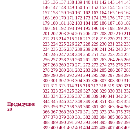
135
136
137
138
139
140
141
142
143
144
14
146
147
148
149
150
151
152
153
154
155
15
157
158
159
160
161
162
163
164
165
166
16
168
169
170
171
172
173
174
175
176
177
17
179
180
181
182
183
184
185
186
187
188
18
190
191
192
193
194
195
196
197
198
199
20
201
202
203
204
205
206
207
208
209
210
21
212
213
214
215
216
217
218
219
220
221
22
223
224
225
226
227
228
229
230
231
232
23
234
235
236
237
238
239
240
241
242
243
24
245
246
247
248
249
250
251
252
253
254
25
256
257
258
259
260
261
262
263
264
265
26
267
268
269
270
271
272
273
274
275
276
27
278
279
280
281
282
283
284
285
286
287
28
289
290
291
292
293
294
295
296
297
298
29
300
301
302
303
304
305
306
307
308
309
31
311
312
313
314
315
316
317
318
319
320
32
322
323
324
325
326
327
328
329
330
331
33
333
334
335
336
337
338
339
340
341
342
34
344
345
346
347
348
349
350
351
352
353
35
Предыдущие
355
356
357
358
359
360
361
362
363
364
36
20
366
367
368
369
370
371
372
373
374
375
37
377
378
379
380
381
382
383
384
385
386
38
388
389
390
391
392
393
394
395
396
397
39
399
400
401
402
403
404
405
406
407
408
40