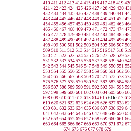
410
411
412
413
414
415
416
417
418
419
42
421
422
423
424
425
426
427
428
429
430
43
432
433
434
435
436
437
438
439
440
441
44
443
444
445
446
447
448
449
450
451
452
45
454
455
456
457
458
459
460
461
462
463
46
465
466
467
468
469
470
471
472
473
474
47
476
477
478
479
480
481
482
483
484
485
48
487
488
489
490
491
492
493
494
495
496
49
498
499
500
501
502
503
504
505
506
507
50
509
510
511
512
513
514
515
516
517
518
51
520
521
522
523
524
525
526
527
528
529
53
531
532
533
534
535
536
537
538
539
540
54
542
543
544
545
546
547
548
549
550
551
55
553
554
555
556
557
558
559
560
561
562
56
564
565
566
567
568
569
570
571
572
573
57
575
576
577
578
579
580
581
582
583
584
58
586
587
588
589
590
591
592
593
594
595
59
597
598
599
600
601
602
603
604
605
606
60
608
609
610
611
612
613
614
615
616
617
61
619
620
621
622
623
624
625
626
627
628
62
630
631
632
633
634
635
636
637
638
639
64
641
642
643
644
645
646
647
648
649
650
65
652
653
654
655
656
657
658
659
660
661
66
663
664
665
666
667
668
669
670
671
672
67
674
675
676
677
678
679