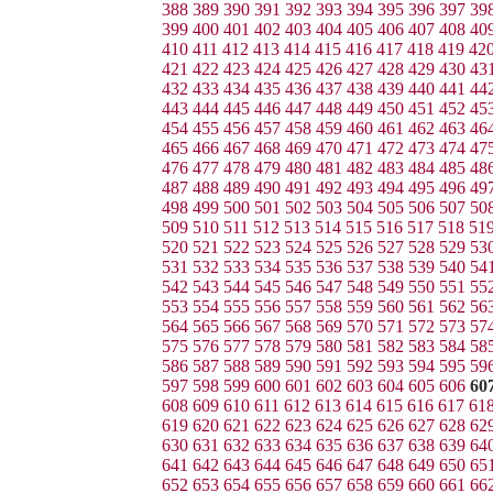
388
389
390
391
392
393
394
395
396
397
39
399
400
401
402
403
404
405
406
407
408
40
410
411
412
413
414
415
416
417
418
419
42
421
422
423
424
425
426
427
428
429
430
43
432
433
434
435
436
437
438
439
440
441
44
443
444
445
446
447
448
449
450
451
452
45
454
455
456
457
458
459
460
461
462
463
46
465
466
467
468
469
470
471
472
473
474
47
476
477
478
479
480
481
482
483
484
485
48
487
488
489
490
491
492
493
494
495
496
49
498
499
500
501
502
503
504
505
506
507
50
509
510
511
512
513
514
515
516
517
518
51
520
521
522
523
524
525
526
527
528
529
53
531
532
533
534
535
536
537
538
539
540
54
542
543
544
545
546
547
548
549
550
551
55
553
554
555
556
557
558
559
560
561
562
56
564
565
566
567
568
569
570
571
572
573
57
575
576
577
578
579
580
581
582
583
584
58
586
587
588
589
590
591
592
593
594
595
59
597
598
599
600
601
602
603
604
605
606
60
608
609
610
611
612
613
614
615
616
617
61
619
620
621
622
623
624
625
626
627
628
62
630
631
632
633
634
635
636
637
638
639
64
641
642
643
644
645
646
647
648
649
650
65
652
653
654
655
656
657
658
659
660
661
66