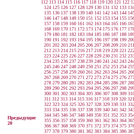
112
113
114
115
116
117
118
119
120
121
122
1
124
125
126
127
128
129
130
131
132
133
13
135
136
137
138
139
140
141
142
143
144
14
146
147
148
149
150
151
152
153
154
155
15
157
158
159
160
161
162
163
164
165
166
16
168
169
170
171
172
173
174
175
176
177
17
179
180
181
182
183
184
185
186
187
188
18
190
191
192
193
194
195
196
197
198
199
20
201
202
203
204
205
206
207
208
209
210
21
212
213
214
215
216
217
218
219
220
221
22
223
224
225
226
227
228
229
230
231
232
23
234
235
236
237
238
239
240
241
242
243
24
245
246
247
248
249
250
251
252
253
254
25
256
257
258
259
260
261
262
263
264
265
26
267
268
269
270
271
272
273
274
275
276
27
278
279
280
281
282
283
284
285
286
287
28
289
290
291
292
293
294
295
296
297
298
29
300
301
302
303
304
305
306
307
308
309
31
311
312
313
314
315
316
317
318
319
320
32
322
323
324
325
326
327
328
329
330
331
33
333
334
335
336
337
338
339
340
341
342
34
344
345
346
347
348
349
350
351
352
353
35
Предыдущие
355
356
357
358
359
360
361
362
363
364
36
20
366
367
368
369
370
371
372
373
374
375
37
377
378
379
380
381
382
383
384
385
386
38