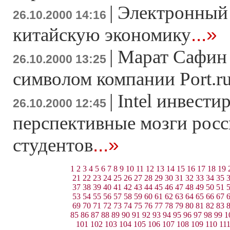
|
Электронный 
26.10.2000 14:16
...»
китайскую экономику
|
Марат Сафин 
26.10.2000 13:25
символом компании Port.r
|
Intel инвести
26.10.2000 12:45
перспективные мозги рос
...»
студентов
1
2
3
4
5
6
7
8
9
10
11
12
13
14
15
16
17
18
19
21
22
23
24
25
26
27
28
29
30
31
32
33
34
35
37
38
39
40
41
42
43
44
45
46
47
48
49
50
51
53
54
55
56
57
58
59
60
61
62
63
64
65
66
67
69
70
71
72
73
74
75
76
77
78
79
80
81
82
83
85
86
87
88
89
90
91
92
93
94
95
96
97
98
99
1
101
102
103
104
105
106
107
108
109
110
11