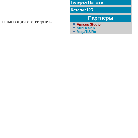
Галерея Попова
Каталог I2R
Партнеры
птимизация и интернет-
Amicus Studio
NunDesign
MegaTIS.Ru