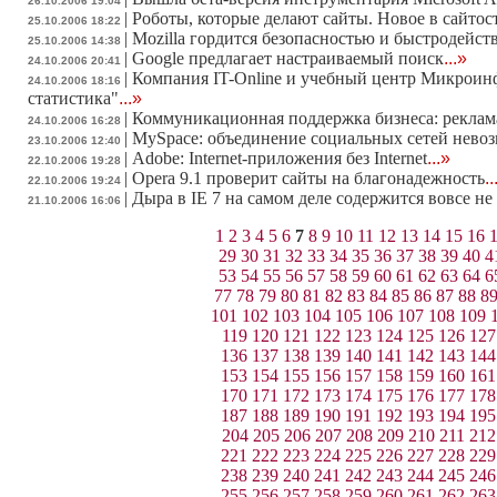
26.10.2006 19:04
|
Роботы, которые делают сайты. Новое в сайто
25.10.2006 18:22
|
Mozilla гордится безопасностью и быстродейств
25.10.2006 14:38
|
Google предлагает настраиваемый поиск
...»
24.10.2006 20:41
|
Компания IT-Online и учебный центр Микроин
24.10.2006 18:16
статистика"
...»
|
Коммуникационная поддержка бизнеса: реклама
24.10.2006 16:28
|
MySpace: объединение социальных сетей нево
23.10.2006 12:40
|
Adobe: Internet-приложения без Internet
...»
22.10.2006 19:28
|
Opera 9.1 проверит сайты на благонадежность
..
22.10.2006 19:24
|
Дыра в IE 7 на самом деле содержится вовсе не 
21.10.2006 16:06
1
2
3
4
5
6
7
8
9
10
11
12
13
14
15
16
29
30
31
32
33
34
35
36
37
38
39
40
4
53
54
55
56
57
58
59
60
61
62
63
64
6
77
78
79
80
81
82
83
84
85
86
87
88
8
101
102
103
104
105
106
107
108
109
119
120
121
122
123
124
125
126
127
136
137
138
139
140
141
142
143
144
153
154
155
156
157
158
159
160
161
170
171
172
173
174
175
176
177
178
187
188
189
190
191
192
193
194
195
204
205
206
207
208
209
210
211
212
221
222
223
224
225
226
227
228
229
238
239
240
241
242
243
244
245
246
255
256
257
258
259
260
261
262
263