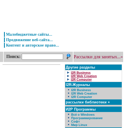
Малобюджетные сайты...
Продвижение веб-сайта...
Контент и авторское право...
Поиск:
Рассылки для занятых...»
Другие разделы
I2R Business
I2R Web Creation
I2R Computer
I2R-Журналы
I2R Business
I2R Web Creation
I2R Computer
рассылки библиотеки +
И2Р Программы
Всё о Windows
Программирование
Софт
Мир Linux