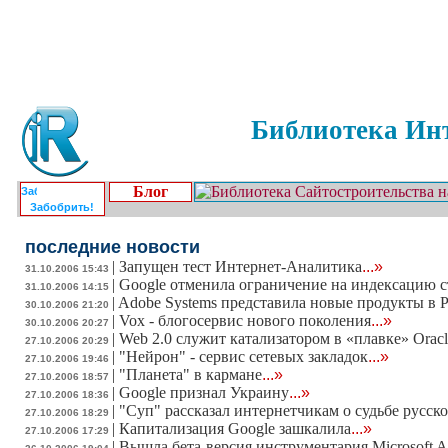
Библиотека Инт
Блог
Забобрить!
последние новости
|
Запущен тест Интернет-Аналитика
...»
31.10.2006 15:43
|
Google отменила ограничение на индексацию с
31.10.2006 14:15
|
Adobe Systems представила новые продукты в 
30.10.2006 21:20
|
Vox - блогосервис нового поколения
...»
30.10.2006 20:27
|
Web 2.0 служит катализатором в «плавке» Oracl
27.10.2006 20:29
|
"Нейрон" - сервис сетевых закладок
...»
27.10.2006 19:46
|
"Планета" в кармане
...»
27.10.2006 18:57
|
Google признал Украину
...»
27.10.2006 18:36
|
"Суп" рассказал интернетчикам о судьбе русско
27.10.2006 18:29
|
Капитализация Google зашкалила
...»
27.10.2006 17:29
|
Вышла бета-версия инструментария Microsoft At