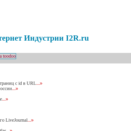
ернет Индустрии I2R.ru
траниц с id в URL
...»
России
...»
e
...»
го LiveJournal
...»
las
...»