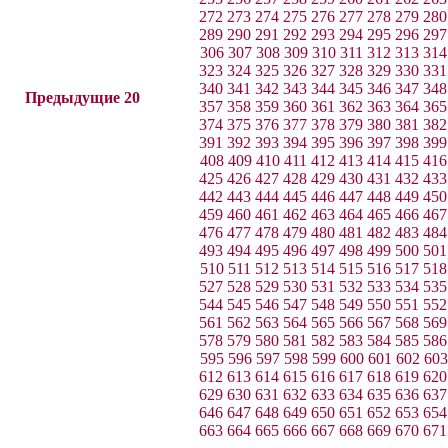
272
273
274
275
276
277
278
279
280
289
290
291
292
293
294
295
296
297
306
307
308
309
310
311
312
313
314
323
324
325
326
327
328
329
330
331
340
341
342
343
344
345
346
347
348
Предыдущие 20
357
358
359
360
361
362
363
364
365
374
375
376
377
378
379
380
381
382
391
392
393
394
395
396
397
398
399
408
409
410
411
412
413
414
415
416
425
426
427
428
429
430
431
432
433
442
443
444
445
446
447
448
449
450
459
460
461
462
463
464
465
466
467
476
477
478
479
480
481
482
483
484
493
494
495
496
497
498
499
500
501
510
511
512
513
514
515
516
517
518
527
528
529
530
531
532
533
534
535
544
545
546
547
548
549
550
551
552
561
562
563
564
565
566
567
568
569
578
579
580
581
582
583
584
585
586
595
596
597
598
599
600
601
602
603
612
613
614
615
616
617
618
619
620
629
630
631
632
633
634
635
636
637
646
647
648
649
650
651
652
653
654
663
664
665
666
667
668
669
670
671