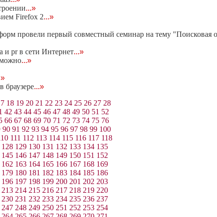
строении
...»
ием Firefox 2
...»
форм провели первый совместный семинар на тему "Поисковая о
 и pr в сети Интернет
...»
зможно
...»
.»
в браузере
...»
17
18
19
20
21
22
23
24
25
26
27
28
1
42
43
44
45
46
47
48
49
50
51
52
5
66
67
68
69
70
71
72
73
74
75
76
9
90
91
92
93
94
95
96
97
98
99
100
110
111
112
113
114
115
116
117
118
128
129
130
131
132
133
134
135
145
146
147
148
149
150
151
152
162
163
164
165
166
167
168
169
179
180
181
182
183
184
185
186
196
197
198
199
200
201
202
203
213
214
215
216
217
218
219
220
230
231
232
233
234
235
236
237
247
248
249
250
251
252
253
254
264
265
266
267
268
269
270
271