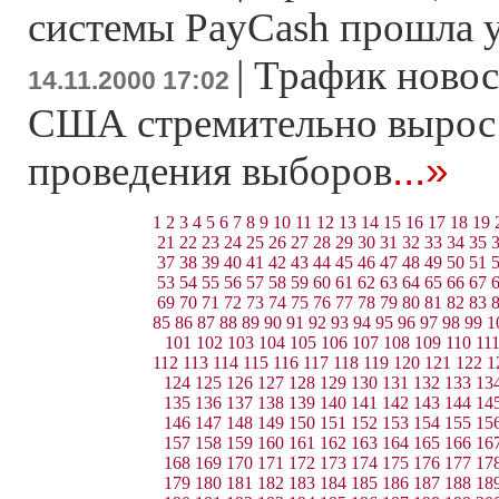
системы PayCash прошла 
|
Трафик новос
14.11.2000 17:02
США стремительно вырос 
...»
проведения выборов
1
2
3
4
5
6
7
8
9
10
11
12
13
14
15
16
17
18
19
21
22
23
24
25
26
27
28
29
30
31
32
33
34
35
37
38
39
40
41
42
43
44
45
46
47
48
49
50
51
53
54
55
56
57
58
59
60
61
62
63
64
65
66
67
69
70
71
72
73
74
75
76
77
78
79
80
81
82
83
85
86
87
88
89
90
91
92
93
94
95
96
97
98
99
1
101
102
103
104
105
106
107
108
109
110
11
112
113
114
115
116
117
118
119
120
121
122
1
124
125
126
127
128
129
130
131
132
133
13
135
136
137
138
139
140
141
142
143
144
14
146
147
148
149
150
151
152
153
154
155
15
157
158
159
160
161
162
163
164
165
166
16
168
169
170
171
172
173
174
175
176
177
17
179
180
181
182
183
184
185
186
187
188
18