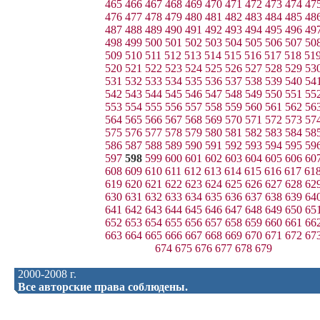
465
466
467
468
469
470
471
472
473
474
47
476
477
478
479
480
481
482
483
484
485
48
487
488
489
490
491
492
493
494
495
496
49
498
499
500
501
502
503
504
505
506
507
50
509
510
511
512
513
514
515
516
517
518
51
520
521
522
523
524
525
526
527
528
529
53
531
532
533
534
535
536
537
538
539
540
54
542
543
544
545
546
547
548
549
550
551
55
553
554
555
556
557
558
559
560
561
562
56
564
565
566
567
568
569
570
571
572
573
57
575
576
577
578
579
580
581
582
583
584
58
586
587
588
589
590
591
592
593
594
595
59
597
598
599
600
601
602
603
604
605
606
60
608
609
610
611
612
613
614
615
616
617
61
619
620
621
622
623
624
625
626
627
628
62
630
631
632
633
634
635
636
637
638
639
64
641
642
643
644
645
646
647
648
649
650
65
652
653
654
655
656
657
658
659
660
661
66
663
664
665
666
667
668
669
670
671
672
67
674
675
676
677
678
679
2000-2008 г.
Все авторские права соблюдены.