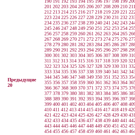
190
191
192
193
194
195
196
197
198
199
20
201
202
203
204
205
206
207
208
209
210
21
212
213
214
215
216
217
218
219
220
221
22
223
224
225
226
227
228
229
230
231
232
23
234
235
236
237
238
239
240
241
242
243
24
245
246
247
248
249
250
251
252
253
254
25
256
257
258
259
260
261
262
263
264
265
26
267
268
269
270
271
272
273
274
275
276
27
278
279
280
281
282
283
284
285
286
287
28
289
290
291
292
293
294
295
296
297
298
29
300
301
302
303
304
305
306
307
308
309
31
311
312
313
314
315
316
317
318
319
320
32
322
323
324
325
326
327
328
329
330
331
33
333
334
335
336
337
338
339
340
341
342
34
344
345
346
347
348
349
350
351
352
353
35
Предыдущие
355
356
357
358
359
360
361
362
363
364
36
20
366
367
368
369
370
371
372
373
374
375
37
377
378
379
380
381
382
383
384
385
386
38
388
389
390
391
392
393
394
395
396
397
39
399
400
401
402
403
404
405
406
407
408
40
410
411
412
413
414
415
416
417
418
419
42
421
422
423
424
425
426
427
428
429
430
43
432
433
434
435
436
437
438
439
440
441
44
443
444
445
446
447
448
449
450
451
452
45
454
455
456
457
458
459
460
461
462
463
46