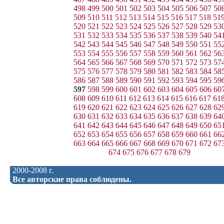
498
499
500
501
502
503
504
505
506
507
50
509
510
511
512
513
514
515
516
517
518
51
520
521
522
523
524
525
526
527
528
529
53
531
532
533
534
535
536
537
538
539
540
54
542
543
544
545
546
547
548
549
550
551
55
553
554
555
556
557
558
559
560
561
562
56
564
565
566
567
568
569
570
571
572
573
57
575
576
577
578
579
580
581
582
583
584
58
586
587
588
589
590
591
592
593
594
595
59
597
598
599
600
601
602
603
604
605
606
60
608
609
610
611
612
613
614
615
616
617
61
619
620
621
622
623
624
625
626
627
628
62
630
631
632
633
634
635
636
637
638
639
64
641
642
643
644
645
646
647
648
649
650
65
652
653
654
655
656
657
658
659
660
661
66
663
664
665
666
667
668
669
670
671
672
67
674
675
676
677
678
679
2000-2008 г.
Все авторские права соблюдены.