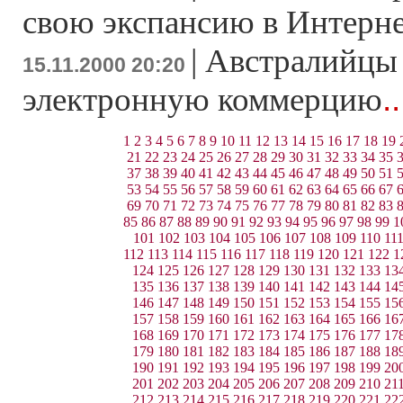
свою экспансию в Интерн
|
Австралийцы
15.11.2000 20:20
.
электронную коммерцию
1
2
3
4
5
6
7
8
9
10
11
12
13
14
15
16
17
18
19
21
22
23
24
25
26
27
28
29
30
31
32
33
34
35
37
38
39
40
41
42
43
44
45
46
47
48
49
50
51
53
54
55
56
57
58
59
60
61
62
63
64
65
66
67
69
70
71
72
73
74
75
76
77
78
79
80
81
82
83
85
86
87
88
89
90
91
92
93
94
95
96
97
98
99
1
101
102
103
104
105
106
107
108
109
110
11
112
113
114
115
116
117
118
119
120
121
122
1
124
125
126
127
128
129
130
131
132
133
13
135
136
137
138
139
140
141
142
143
144
14
146
147
148
149
150
151
152
153
154
155
15
157
158
159
160
161
162
163
164
165
166
16
168
169
170
171
172
173
174
175
176
177
17
179
180
181
182
183
184
185
186
187
188
18
190
191
192
193
194
195
196
197
198
199
20
201
202
203
204
205
206
207
208
209
210
21
212
213
214
215
216
217
218
219
220
221
22