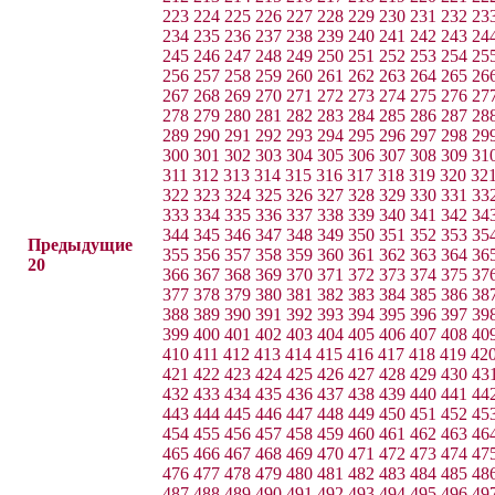
223
224
225
226
227
228
229
230
231
232
23
234
235
236
237
238
239
240
241
242
243
24
245
246
247
248
249
250
251
252
253
254
25
256
257
258
259
260
261
262
263
264
265
26
267
268
269
270
271
272
273
274
275
276
27
278
279
280
281
282
283
284
285
286
287
28
289
290
291
292
293
294
295
296
297
298
29
300
301
302
303
304
305
306
307
308
309
31
311
312
313
314
315
316
317
318
319
320
32
322
323
324
325
326
327
328
329
330
331
33
333
334
335
336
337
338
339
340
341
342
34
344
345
346
347
348
349
350
351
352
353
35
Предыдущие
355
356
357
358
359
360
361
362
363
364
36
20
366
367
368
369
370
371
372
373
374
375
37
377
378
379
380
381
382
383
384
385
386
38
388
389
390
391
392
393
394
395
396
397
39
399
400
401
402
403
404
405
406
407
408
40
410
411
412
413
414
415
416
417
418
419
42
421
422
423
424
425
426
427
428
429
430
43
432
433
434
435
436
437
438
439
440
441
44
443
444
445
446
447
448
449
450
451
452
45
454
455
456
457
458
459
460
461
462
463
46
465
466
467
468
469
470
471
472
473
474
47
476
477
478
479
480
481
482
483
484
485
48
487
488
489
490
491
492
493
494
495
496
49