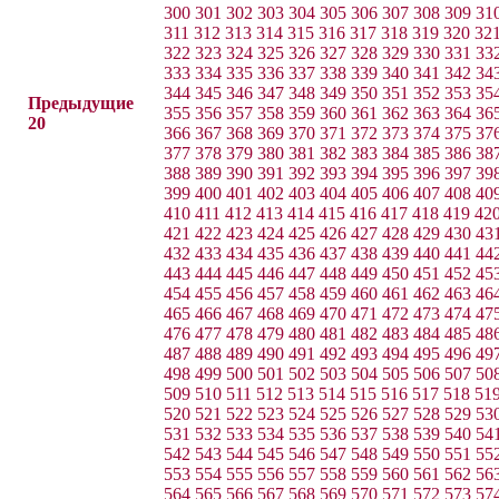
300
301
302
303
304
305
306
307
308
309
31
311
312
313
314
315
316
317
318
319
320
32
322
323
324
325
326
327
328
329
330
331
33
333
334
335
336
337
338
339
340
341
342
34
344
345
346
347
348
349
350
351
352
353
35
Предыдущие
355
356
357
358
359
360
361
362
363
364
36
20
366
367
368
369
370
371
372
373
374
375
37
377
378
379
380
381
382
383
384
385
386
38
388
389
390
391
392
393
394
395
396
397
39
399
400
401
402
403
404
405
406
407
408
40
410
411
412
413
414
415
416
417
418
419
42
421
422
423
424
425
426
427
428
429
430
43
432
433
434
435
436
437
438
439
440
441
44
443
444
445
446
447
448
449
450
451
452
45
454
455
456
457
458
459
460
461
462
463
46
465
466
467
468
469
470
471
472
473
474
47
476
477
478
479
480
481
482
483
484
485
48
487
488
489
490
491
492
493
494
495
496
49
498
499
500
501
502
503
504
505
506
507
50
509
510
511
512
513
514
515
516
517
518
51
520
521
522
523
524
525
526
527
528
529
53
531
532
533
534
535
536
537
538
539
540
54
542
543
544
545
546
547
548
549
550
551
55
553
554
555
556
557
558
559
560
561
562
56
564
565
566
567
568
569
570
571
572
573
57