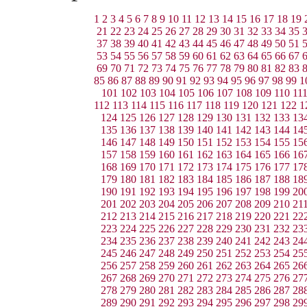
1
2
3
4
5
6
7
8
9
10
11
12
13
14
15
16
17
18
19
21
22
23
24
25
26
27
28
29
30
31
32
33
34
35
37
38
39
40
41
42
43
44
45
46
47
48
49
50
51
53
54
55
56
57
58
59
60
61
62
63
64
65
66
67
69
70
71
72
73
74
75
76
77
78
79
80
81
82
83
85
86
87
88
89
90
91
92
93
94
95
96
97
98
99
1
101
102
103
104
105
106
107
108
109
110
11
112
113
114
115
116
117
118
119
120
121
122
1
124
125
126
127
128
129
130
131
132
133
13
135
136
137
138
139
140
141
142
143
144
14
146
147
148
149
150
151
152
153
154
155
15
157
158
159
160
161
162
163
164
165
166
16
168
169
170
171
172
173
174
175
176
177
17
179
180
181
182
183
184
185
186
187
188
18
190
191
192
193
194
195
196
197
198
199
20
201
202
203
204
205
206
207
208
209
210
21
212
213
214
215
216
217
218
219
220
221
22
223
224
225
226
227
228
229
230
231
232
23
234
235
236
237
238
239
240
241
242
243
24
245
246
247
248
249
250
251
252
253
254
25
256
257
258
259
260
261
262
263
264
265
26
267
268
269
270
271
272
273
274
275
276
27
278
279
280
281
282
283
284
285
286
287
28
289
290
291
292
293
294
295
296
297
298
29