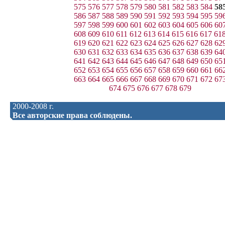
575
576
577
578
579
580
581
582
583
584
58
586
587
588
589
590
591
592
593
594
595
59
597
598
599
600
601
602
603
604
605
606
60
608
609
610
611
612
613
614
615
616
617
61
619
620
621
622
623
624
625
626
627
628
62
630
631
632
633
634
635
636
637
638
639
64
641
642
643
644
645
646
647
648
649
650
65
652
653
654
655
656
657
658
659
660
661
66
663
664
665
666
667
668
669
670
671
672
67
674
675
676
677
678
679
2000-2008 г.
Все авторские права соблюдены.