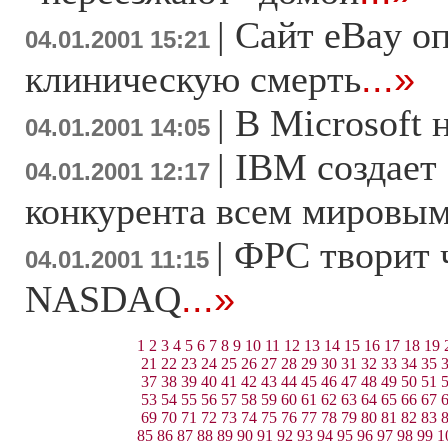
|
Сайт eBay о
04.01.2001 15:21
клиническую смерть
...»
|
В Microsoft 
04.01.2001 14:05
|
IBM создает 
04.01.2001 12:17
конкурента всем мировым
|
ФРС творит 
04.01.2001 11:15
NASDAQ
...»
1
2
3
4
5
6
7
8
9
10
11
12
13
14
15
16
17
18
19
21
22
23
24
25
26
27
28
29
30
31
32
33
34
35
37
38
39
40
41
42
43
44
45
46
47
48
49
50
51
53
54
55
56
57
58
59
60
61
62
63
64
65
66
67
69
70
71
72
73
74
75
76
77
78
79
80
81
82
83
85
86
87
88
89
90
91
92
93
94
95
96
97
98
99
1