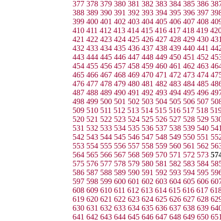
377
378
379
380
381
382
383
384
385
386
38
388
389
390
391
392
393
394
395
396
397
39
399
400
401
402
403
404
405
406
407
408
40
410
411
412
413
414
415
416
417
418
419
42
421
422
423
424
425
426
427
428
429
430
43
432
433
434
435
436
437
438
439
440
441
44
443
444
445
446
447
448
449
450
451
452
45
454
455
456
457
458
459
460
461
462
463
46
465
466
467
468
469
470
471
472
473
474
47
476
477
478
479
480
481
482
483
484
485
48
487
488
489
490
491
492
493
494
495
496
49
498
499
500
501
502
503
504
505
506
507
50
509
510
511
512
513
514
515
516
517
518
51
520
521
522
523
524
525
526
527
528
529
53
531
532
533
534
535
536
537
538
539
540
54
542
543
544
545
546
547
548
549
550
551
55
553
554
555
556
557
558
559
560
561
562
56
564
565
566
567
568
569
570
571
572
573
57
575
576
577
578
579
580
581
582
583
584
58
586
587
588
589
590
591
592
593
594
595
59
597
598
599
600
601
602
603
604
605
606
60
608
609
610
611
612
613
614
615
616
617
61
619
620
621
622
623
624
625
626
627
628
62
630
631
632
633
634
635
636
637
638
639
64
641
642
643
644
645
646
647
648
649
650
65