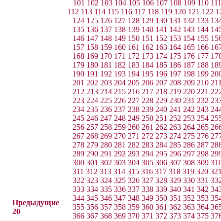
101
102
103
104
105
106
107
108
109
110
11
112
113
114
115
116
117
118
119
120
121
122
1
124
125
126
127
128
129
130
131
132
133
13
135
136
137
138
139
140
141
142
143
144
14
146
147
148
149
150
151
152
153
154
155
15
157
158
159
160
161
162
163
164
165
166
16
168
169
170
171
172
173
174
175
176
177
17
179
180
181
182
183
184
185
186
187
188
18
190
191
192
193
194
195
196
197
198
199
20
201
202
203
204
205
206
207
208
209
210
21
212
213
214
215
216
217
218
219
220
221
22
223
224
225
226
227
228
229
230
231
232
23
234
235
236
237
238
239
240
241
242
243
24
245
246
247
248
249
250
251
252
253
254
25
256
257
258
259
260
261
262
263
264
265
26
267
268
269
270
271
272
273
274
275
276
27
278
279
280
281
282
283
284
285
286
287
28
289
290
291
292
293
294
295
296
297
298
29
300
301
302
303
304
305
306
307
308
309
31
311
312
313
314
315
316
317
318
319
320
32
322
323
324
325
326
327
328
329
330
331
33
333
334
335
336
337
338
339
340
341
342
34
344
345
346
347
348
349
350
351
352
353
35
Предыдущие
355
356
357
358
359
360
361
362
363
364
36
20
366
367
368
369
370
371
372
373
374
375
37