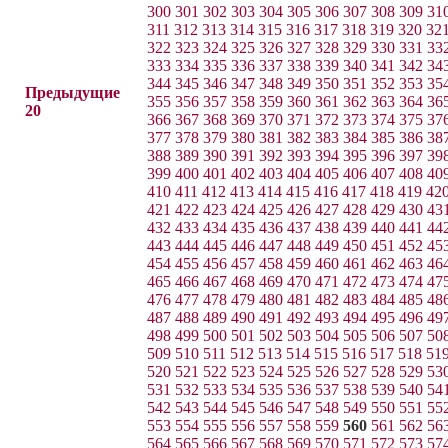
300
301
302
303
304
305
306
307
308
309
31
311
312
313
314
315
316
317
318
319
320
32
322
323
324
325
326
327
328
329
330
331
33
333
334
335
336
337
338
339
340
341
342
34
344
345
346
347
348
349
350
351
352
353
35
Предыдущие
355
356
357
358
359
360
361
362
363
364
36
20
366
367
368
369
370
371
372
373
374
375
37
377
378
379
380
381
382
383
384
385
386
38
388
389
390
391
392
393
394
395
396
397
39
399
400
401
402
403
404
405
406
407
408
40
410
411
412
413
414
415
416
417
418
419
42
421
422
423
424
425
426
427
428
429
430
43
432
433
434
435
436
437
438
439
440
441
44
443
444
445
446
447
448
449
450
451
452
45
454
455
456
457
458
459
460
461
462
463
46
465
466
467
468
469
470
471
472
473
474
47
476
477
478
479
480
481
482
483
484
485
48
487
488
489
490
491
492
493
494
495
496
49
498
499
500
501
502
503
504
505
506
507
50
509
510
511
512
513
514
515
516
517
518
51
520
521
522
523
524
525
526
527
528
529
53
531
532
533
534
535
536
537
538
539
540
54
542
543
544
545
546
547
548
549
550
551
55
553
554
555
556
557
558
559
560
561
562
56
564
565
566
567
568
569
570
571
572
573
57