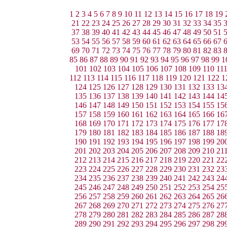
1
2
3
4
5
6
7
8
9
10
11
12
13
14
15
16
17
18
19
21
22
23
24
25
26
27
28
29
30
31
32
33
34
35
37
38
39
40
41
42
43
44
45
46
47
48
49
50
51
53
54
55
56
57
58
59
60
61
62
63
64
65
66
67
69
70
71
72
73
74
75
76
77
78
79
80
81
82
83
85
86
87
88
89
90
91
92
93
94
95
96
97
98
99
1
101
102
103
104
105
106
107
108
109
110
11
112
113
114
115
116
117
118
119
120
121
122
1
124
125
126
127
128
129
130
131
132
133
13
135
136
137
138
139
140
141
142
143
144
14
146
147
148
149
150
151
152
153
154
155
15
157
158
159
160
161
162
163
164
165
166
16
168
169
170
171
172
173
174
175
176
177
17
179
180
181
182
183
184
185
186
187
188
18
190
191
192
193
194
195
196
197
198
199
20
201
202
203
204
205
206
207
208
209
210
21
212
213
214
215
216
217
218
219
220
221
22
223
224
225
226
227
228
229
230
231
232
23
234
235
236
237
238
239
240
241
242
243
24
245
246
247
248
249
250
251
252
253
254
25
256
257
258
259
260
261
262
263
264
265
26
267
268
269
270
271
272
273
274
275
276
27
278
279
280
281
282
283
284
285
286
287
28
289
290
291
292
293
294
295
296
297
298
29