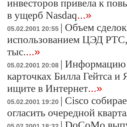
инвесторов привела к по
...»
в ущерб Nasdaq
|
Объем сделок
05.02.2001 20:55
использованием ЦЭД РТС,
...»
тыс.
|
Информацию 
05.02.2001 20:08
карточках Билла Гейтса и 
...»
ищите в Интернет
|
Cisco собирае
05.02.2001 19:20
огласить очередной кварт
|
DoCoMo выпу
05.02.2001 18:32