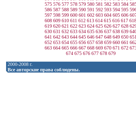
575
576
577
578
579
580
581
582
583
584
58
586
587
588
589
590
591
592
593
594
595
59
597
598
599
600
601
602
603
604
605
606
60
608
609
610
611
612
613
614
615
616
617
61
619
620
621
622
623
624
625
626
627
628
62
630
631
632
633
634
635
636
637
638
639
64
641
642
643
644
645
646
647
648
649
650
65
652
653
654
655
656
657
658
659
660
661
66
663
664
665
666
667
668
669
670
671
672
67
674
675
676
677
678
679
2000-2008 г.
Все авторские права соблюдены.