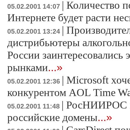
|
Количество п
05.02.2001 14:07
Интернете будет расти нес
|
Производител
05.02.2001 13:24
дистрибьютеры алкогольн
России заинтересовались
...»
рынками
|
Microsoft хоч
05.02.2001 12:36
конкурентом AOL Time Wa
|
РосНИИРОС п
05.02.2001 11:48
...»
российские домены
|
CarsDirect по