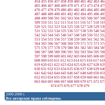
454
455
456
457
458
459
460
461
462
463
46
465
466
467
468
469
470
471
472
473
474
47
476
477
478
479
480
481
482
483
484
485
48
487
488
489
490
491
492
493
494
495
496
49
498
499
500
501
502
503
504
505
506
507
50
509
510
511
512
513
514
515
516
517
518
51
520
521
522
523
524
525
526
527
528
529
53
531
532
533
534
535
536
537
538
539
540
54
542
543
544
545
546
547
548
549
550
551
55
553
554
555
556
557
558
559
560
561
562
56
564
565
566
567
568
569
570
571
572
573
57
575
576
577
578
579
580
581
582
583
584
58
586
587
588
589
590
591
592
593
594
595
59
597
598
599
600
601
602
603
604
605
606
60
608
609
610
611
612
613
614
615
616
617
61
619
620
621
622
623
624
625
626
627
628
62
630
631
632
633
634
635
636
637
638
639
64
641
642
643
644
645
646
647
648
649
650
65
652
653
654
655
656
657
658
659
660
661
66
663
664
665
666
667
668
669
670
671
672
67
674
675
676
677
678
679
2000-2008 г.
Все авторские права соблюдены.