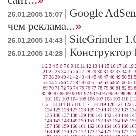
|
Google AdSen
26.01.2005 15:07
...»
чем реклама
|
SiteGrinder 1
26.01.2005 14:43
|
Конструкто
26.01.2005 14:28
1
2
3
4
5
6
7
8
9
10
11
12
13
14
15
16
17
18
19
21
22
23
24
25
26
27
28
29
30
31
32
33
34
35
37
38
39
40
41
42
43
44
45
46
47
48
49
50
51
53
54
55
56
57
58
59
60
61
62
63
64
65
66
67
69
70
71
72
73
74
75
76
77
78
79
80
81
82
83
85
86
87
88
89
90
91
92
93
94
95
96
97
98
99
1
101
102
103
104
105
106
107
108
109
110
11
112
113
114
115
116
117
118
119
120
121
122
1
124
125
126
127
128
129
130
131
132
133
13
135
136
137
138
139
140
141
142
143
144
14
146
147
148
149
150
151
152
153
154
155
15
157
158
159
160
161
162
163
164
165
166
16
168
169
170
171
172
173
174
175
176
177
17