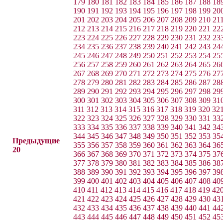
179
180
181
182
183
184
185
186
187
188
18
190
191
192
193
194
195
196
197
198
199
20
201
202
203
204
205
206
207
208
209
210
21
212
213
214
215
216
217
218
219
220
221
22
223
224
225
226
227
228
229
230
231
232
23
234
235
236
237
238
239
240
241
242
243
24
245
246
247
248
249
250
251
252
253
254
25
256
257
258
259
260
261
262
263
264
265
26
267
268
269
270
271
272
273
274
275
276
27
278
279
280
281
282
283
284
285
286
287
28
289
290
291
292
293
294
295
296
297
298
29
300
301
302
303
304
305
306
307
308
309
31
311
312
313
314
315
316
317
318
319
320
32
322
323
324
325
326
327
328
329
330
331
33
333
334
335
336
337
338
339
340
341
342
34
344
345
346
347
348
349
350
351
352
353
35
Предыдущие
355
356
357
358
359
360
361
362
363
364
36
20
366
367
368
369
370
371
372
373
374
375
37
377
378
379
380
381
382
383
384
385
386
38
388
389
390
391
392
393
394
395
396
397
39
399
400
401
402
403
404
405
406
407
408
40
410
411
412
413
414
415
416
417
418
419
42
421
422
423
424
425
426
427
428
429
430
43
432
433
434
435
436
437
438
439
440
441
44
443
444
445
446
447
448
449
450
451
452
45