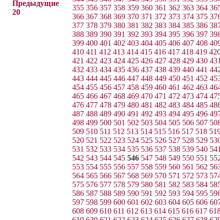
Предыдущие
355
356
357
358
359
360
361
362
363
364
36
20
366
367
368
369
370
371
372
373
374
375
37
377
378
379
380
381
382
383
384
385
386
38
388
389
390
391
392
393
394
395
396
397
39
399
400
401
402
403
404
405
406
407
408
40
410
411
412
413
414
415
416
417
418
419
42
421
422
423
424
425
426
427
428
429
430
43
432
433
434
435
436
437
438
439
440
441
44
443
444
445
446
447
448
449
450
451
452
45
454
455
456
457
458
459
460
461
462
463
46
465
466
467
468
469
470
471
472
473
474
47
476
477
478
479
480
481
482
483
484
485
48
487
488
489
490
491
492
493
494
495
496
49
498
499
500
501
502
503
504
505
506
507
50
509
510
511
512
513
514
515
516
517
518
51
520
521
522
523
524
525
526
527
528
529
53
531
532
533
534
535
536
537
538
539
540
54
542
543
544
545
546
547
548
549
550
551
55
553
554
555
556
557
558
559
560
561
562
56
564
565
566
567
568
569
570
571
572
573
57
575
576
577
578
579
580
581
582
583
584
58
586
587
588
589
590
591
592
593
594
595
59
597
598
599
600
601
602
603
604
605
606
60
608
609
610
611
612
613
614
615
616
617
61
619
620
621
622
623
624
625
626
627
628
62