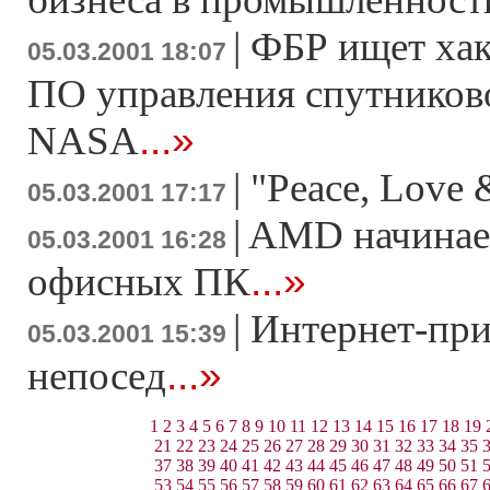
|
ФБР ищет хак
05.03.2001 18:07
ПО управления спутников
...»
NASA
|
"Peace, Love 
05.03.2001 17:17
|
AMD начинает
05.03.2001 16:28
...»
офисных ПК
|
Интернет-при
05.03.2001 15:39
...»
непосед
1
2
3
4
5
6
7
8
9
10
11
12
13
14
15
16
17
18
19
21
22
23
24
25
26
27
28
29
30
31
32
33
34
35
37
38
39
40
41
42
43
44
45
46
47
48
49
50
51
53
54
55
56
57
58
59
60
61
62
63
64
65
66
67