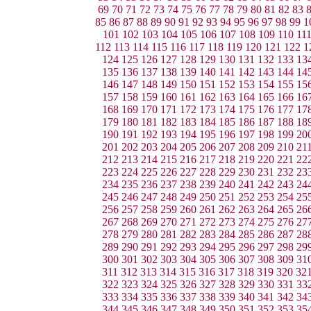
69
70
71
72
73
74
75
76
77
78
79
80
81
82
83
85
86
87
88
89
90
91
92
93
94
95
96
97
98
99
1
101
102
103
104
105
106
107
108
109
110
11
112
113
114
115
116
117
118
119
120
121
122
1
124
125
126
127
128
129
130
131
132
133
13
135
136
137
138
139
140
141
142
143
144
14
146
147
148
149
150
151
152
153
154
155
15
157
158
159
160
161
162
163
164
165
166
16
168
169
170
171
172
173
174
175
176
177
17
179
180
181
182
183
184
185
186
187
188
18
190
191
192
193
194
195
196
197
198
199
20
201
202
203
204
205
206
207
208
209
210
21
212
213
214
215
216
217
218
219
220
221
22
223
224
225
226
227
228
229
230
231
232
23
234
235
236
237
238
239
240
241
242
243
24
245
246
247
248
249
250
251
252
253
254
25
256
257
258
259
260
261
262
263
264
265
26
267
268
269
270
271
272
273
274
275
276
27
278
279
280
281
282
283
284
285
286
287
28
289
290
291
292
293
294
295
296
297
298
29
300
301
302
303
304
305
306
307
308
309
31
311
312
313
314
315
316
317
318
319
320
32
322
323
324
325
326
327
328
329
330
331
33
333
334
335
336
337
338
339
340
341
342
34
344
345
346
347
348
349
350
351
352
353
35