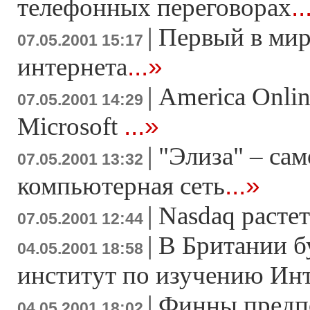
..
телефонных переговорах
|
Первый в мир
07.05.2001 15:17
...»
интернета
|
America Onlin
07.05.2001 14:29
...»
Microsoft
|
"Элиза" – са
07.05.2001 13:32
...»
компьютерная сеть
|
Nasdaq растет
07.05.2001 12:44
|
В Британии б
04.05.2001 18:58
институт по изучению Ин
|
Финны предп
04.05.2001 18:02