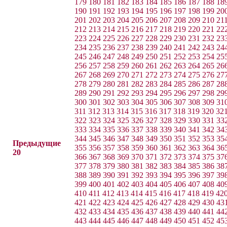
179
180
181
182
183
184
185
186
187
188
18
190
191
192
193
194
195
196
197
198
199
20
201
202
203
204
205
206
207
208
209
210
21
212
213
214
215
216
217
218
219
220
221
22
223
224
225
226
227
228
229
230
231
232
23
234
235
236
237
238
239
240
241
242
243
24
245
246
247
248
249
250
251
252
253
254
25
256
257
258
259
260
261
262
263
264
265
26
267
268
269
270
271
272
273
274
275
276
27
278
279
280
281
282
283
284
285
286
287
28
289
290
291
292
293
294
295
296
297
298
29
300
301
302
303
304
305
306
307
308
309
31
311
312
313
314
315
316
317
318
319
320
32
322
323
324
325
326
327
328
329
330
331
33
333
334
335
336
337
338
339
340
341
342
34
344
345
346
347
348
349
350
351
352
353
35
Предыдущие
355
356
357
358
359
360
361
362
363
364
36
20
366
367
368
369
370
371
372
373
374
375
37
377
378
379
380
381
382
383
384
385
386
38
388
389
390
391
392
393
394
395
396
397
39
399
400
401
402
403
404
405
406
407
408
40
410
411
412
413
414
415
416
417
418
419
42
421
422
423
424
425
426
427
428
429
430
43
432
433
434
435
436
437
438
439
440
441
44
443
444
445
446
447
448
449
450
451
452
45