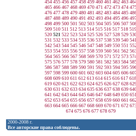
454
455
456
457
458
459
460
461
462
463
46
465
466
467
468
469
470
471
472
473
474
47
476
477
478
479
480
481
482
483
484
485
48
487
488
489
490
491
492
493
494
495
496
49
498
499
500
501
502
503
504
505
506
507
50
509
510
511
512
513
514
515
516
517
518
51
520
521
522
523
524
525
526
527
528
529
53
531
532
533
534
535
536
537
538
539
540
54
542
543
544
545
546
547
548
549
550
551
55
553
554
555
556
557
558
559
560
561
562
56
564
565
566
567
568
569
570
571
572
573
57
575
576
577
578
579
580
581
582
583
584
58
586
587
588
589
590
591
592
593
594
595
59
597
598
599
600
601
602
603
604
605
606
60
608
609
610
611
612
613
614
615
616
617
61
619
620
621
622
623
624
625
626
627
628
62
630
631
632
633
634
635
636
637
638
639
64
641
642
643
644
645
646
647
648
649
650
65
652
653
654
655
656
657
658
659
660
661
66
663
664
665
666
667
668
669
670
671
672
67
674
675
676
677
678
679
2000-2008 г.
Все авторские права соблюдены.