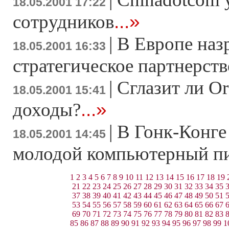
18.05.2001 17:22
...»
сотрудников
|
В Европе наз
18.05.2001 16:33
стратегическое партнерств
|
Сглазит ли Or
18.05.2001 15:41
...»
доходы?
|
В Гонк-Конге
18.05.2001 14:45
молодой компьютерный п
1
2
3
4
5
6
7
8
9
10
11
12
13
14
15
16
17
18
19
21
22
23
24
25
26
27
28
29
30
31
32
33
34
35
37
38
39
40
41
42
43
44
45
46
47
48
49
50
51
53
54
55
56
57
58
59
60
61
62
63
64
65
66
67
69
70
71
72
73
74
75
76
77
78
79
80
81
82
83
85
86
87
88
89
90
91
92
93
94
95
96
97
98
99
1