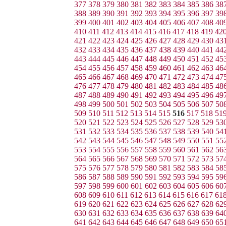
377
378
379
380
381
382
383
384
385
386
38
388
389
390
391
392
393
394
395
396
397
39
399
400
401
402
403
404
405
406
407
408
40
410
411
412
413
414
415
416
417
418
419
42
421
422
423
424
425
426
427
428
429
430
43
432
433
434
435
436
437
438
439
440
441
44
443
444
445
446
447
448
449
450
451
452
45
454
455
456
457
458
459
460
461
462
463
46
465
466
467
468
469
470
471
472
473
474
47
476
477
478
479
480
481
482
483
484
485
48
487
488
489
490
491
492
493
494
495
496
49
498
499
500
501
502
503
504
505
506
507
50
509
510
511
512
513
514
515
516
517
518
51
520
521
522
523
524
525
526
527
528
529
53
531
532
533
534
535
536
537
538
539
540
54
542
543
544
545
546
547
548
549
550
551
55
553
554
555
556
557
558
559
560
561
562
56
564
565
566
567
568
569
570
571
572
573
57
575
576
577
578
579
580
581
582
583
584
58
586
587
588
589
590
591
592
593
594
595
59
597
598
599
600
601
602
603
604
605
606
60
608
609
610
611
612
613
614
615
616
617
61
619
620
621
622
623
624
625
626
627
628
62
630
631
632
633
634
635
636
637
638
639
64
641
642
643
644
645
646
647
648
649
650
65