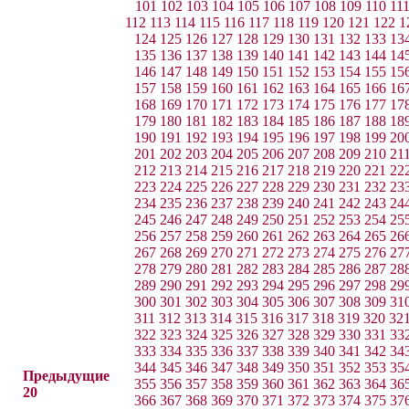
101
102
103
104
105
106
107
108
109
110
11
112
113
114
115
116
117
118
119
120
121
122
1
124
125
126
127
128
129
130
131
132
133
13
135
136
137
138
139
140
141
142
143
144
14
146
147
148
149
150
151
152
153
154
155
15
157
158
159
160
161
162
163
164
165
166
16
168
169
170
171
172
173
174
175
176
177
17
179
180
181
182
183
184
185
186
187
188
18
190
191
192
193
194
195
196
197
198
199
20
201
202
203
204
205
206
207
208
209
210
21
212
213
214
215
216
217
218
219
220
221
22
223
224
225
226
227
228
229
230
231
232
23
234
235
236
237
238
239
240
241
242
243
24
245
246
247
248
249
250
251
252
253
254
25
256
257
258
259
260
261
262
263
264
265
26
267
268
269
270
271
272
273
274
275
276
27
278
279
280
281
282
283
284
285
286
287
28
289
290
291
292
293
294
295
296
297
298
29
300
301
302
303
304
305
306
307
308
309
31
311
312
313
314
315
316
317
318
319
320
32
322
323
324
325
326
327
328
329
330
331
33
333
334
335
336
337
338
339
340
341
342
34
344
345
346
347
348
349
350
351
352
353
35
Предыдущие
355
356
357
358
359
360
361
362
363
364
36
20
366
367
368
369
370
371
372
373
374
375
37