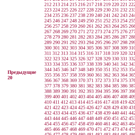
212
213
214
215
216
217
218
219
220
221
22
223
224
225
226
227
228
229
230
231
232
23
234
235
236
237
238
239
240
241
242
243
24
245
246
247
248
249
250
251
252
253
254
25
256
257
258
259
260
261
262
263
264
265
26
267
268
269
270
271
272
273
274
275
276
27
278
279
280
281
282
283
284
285
286
287
28
289
290
291
292
293
294
295
296
297
298
29
300
301
302
303
304
305
306
307
308
309
31
311
312
313
314
315
316
317
318
319
320
32
322
323
324
325
326
327
328
329
330
331
33
333
334
335
336
337
338
339
340
341
342
34
344
345
346
347
348
349
350
351
352
353
35
Предыдущие
355
356
357
358
359
360
361
362
363
364
36
20
366
367
368
369
370
371
372
373
374
375
37
377
378
379
380
381
382
383
384
385
386
38
388
389
390
391
392
393
394
395
396
397
39
399
400
401
402
403
404
405
406
407
408
40
410
411
412
413
414
415
416
417
418
419
42
421
422
423
424
425
426
427
428
429
430
43
432
433
434
435
436
437
438
439
440
441
44
443
444
445
446
447
448
449
450
451
452
45
454
455
456
457
458
459
460
461
462
463
46
465
466
467
468
469
470
471
472
473
474
47
476
477
478
479
480
481
482
483
484
485
48