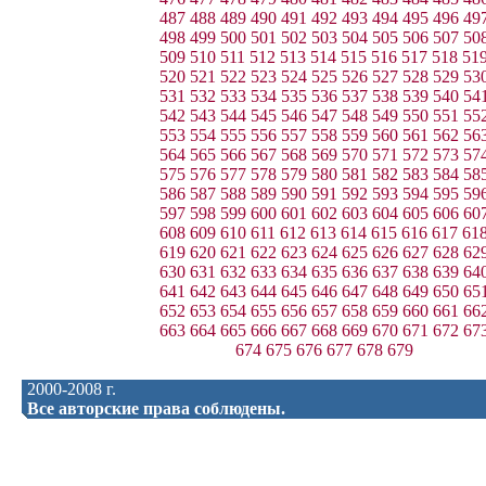
487
488
489
490
491
492
493
494
495
496
49
498
499
500
501
502
503
504
505
506
507
50
509
510
511
512
513
514
515
516
517
518
51
520
521
522
523
524
525
526
527
528
529
53
531
532
533
534
535
536
537
538
539
540
54
542
543
544
545
546
547
548
549
550
551
55
553
554
555
556
557
558
559
560
561
562
56
564
565
566
567
568
569
570
571
572
573
57
575
576
577
578
579
580
581
582
583
584
58
586
587
588
589
590
591
592
593
594
595
59
597
598
599
600
601
602
603
604
605
606
60
608
609
610
611
612
613
614
615
616
617
61
619
620
621
622
623
624
625
626
627
628
62
630
631
632
633
634
635
636
637
638
639
64
641
642
643
644
645
646
647
648
649
650
65
652
653
654
655
656
657
658
659
660
661
66
663
664
665
666
667
668
669
670
671
672
67
674
675
676
677
678
679
2000-2008 г.
Все авторские права соблюдены.