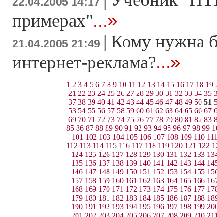
22.04.2005 14:17
...»
примерах"
|
Кому нужна б
21.04.2005 21:49
...»
интернет-реклама?
1
2
3
4
5
6
7
8
9
10
11
12
13
14
15
16
17
18
19
21
22
23
24
25
26
27
28
29
30
31
32
33
34
35
37
38
39
40
41
42
43
44
45
46
47
48
49
50
51
53
54
55
56
57
58
59
60
61
62
63
64
65
66
67
69
70
71
72
73
74
75
76
77
78
79
80
81
82
83
85
86
87
88
89
90
91
92
93
94
95
96
97
98
99
1
101
102
103
104
105
106
107
108
109
110
11
112
113
114
115
116
117
118
119
120
121
122
1
124
125
126
127
128
129
130
131
132
133
13
135
136
137
138
139
140
141
142
143
144
14
146
147
148
149
150
151
152
153
154
155
15
157
158
159
160
161
162
163
164
165
166
16
168
169
170
171
172
173
174
175
176
177
17
179
180
181
182
183
184
185
186
187
188
18
190
191
192
193
194
195
196
197
198
199
20
201
202
203
204
205
206
207
208
209
210
21