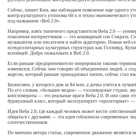
Сейчас, пишет Кин, мы наблюдаем появление еще одного уто
контр-культурного
утопизма
60-х
и
техно-экономического
ут
под названием «Веб 2.0».
Например, взять типичного представителя Веба 2.0 — унив
поколения интернетчиков — это кошмарный сон Сократа. Се
музыкантов или писателем и найти аудиторию. Новые
веб-с
псевдоэлитарных культурных структурах как Голливуд. Кул
всеобщей. Добро пожаловать в Веб 2.0.
Если раньше предприниматели оперировали такими термина
изменился. Сейчас они говорят об объединении людей, о со
жаргон, который раньше принадлежал хиппи, сейчас стал яз
Бизнесмен, у которого дом за $4 млн, а дочка учится в лучш
По его словам, «большие медиа» — голливудские студии, з
конгломераты — это реальные враги Веба 2.0. И они сами э
буржуазный класс, который эксплуатирует «пролетариат» — 
Идея Веба 2.0, где каждый человек может вести собственн
общаться с друзьями — эта идея соблазнила современных люд
соотечественников.
По мнению автора статьи, современное движение является 