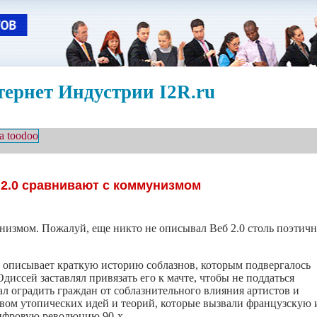
ернет Индустрии I2R.ru
 2.0 сравнивают с коммунизмом
измом. Пожалуй, еще никто не описывал Веб 2.0 столь поэтично
описывает краткую историю соблазнов, которым подвергалось
диссей заставлял привязать его к мачте, чтобы не поддаться
 оградить граждан от соблазнительного влияния артистов и
твом утопических идей и теорий, которые вызвали французскую 
ифровую революцию
90-х.