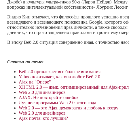
Джобс) и культуры
ультра-гиков
90-х
(Ларри Пейдж). Между э
вопросах интеллектуальной собственности» Лоуренс Лессиг 
Эндрю Кин отмечает, что философы прошлого успешно пред
всевидящего и всезнающего поисковика Google, которого се
относительно исчезновения прав личности, а также свободы
дневник, что строго запрещено правилами и грозит ему смер
В эпоху Веб 2.0 ситуация совершенно иная, с точностью наоб
Статьи по теме:
Веб 2.0 привлекает все больше внимания
Yahoo показывает, как она любит Веб 2.0
Ajax на "Опере"
XHTML 2.0 — язык, оптимизированный для Ajax-при
Web 2.0 для дизайнеров
АJAX. Не повторяйте ошибок
Лучшие программы Web 2.0 этого года
Web 2.0 — это Ajax, демократия и любовь к юзеру
Web 2.0 для дизайнеров
Ajax-почта: кто лучший?