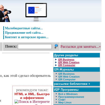
Малобюджетные сайты...
Продвижение веб-сайта...
Контент и авторское право...
Поиск:
Рассылки для занятых...»
Другие разделы
I2R Business
I2R Web Creation
I2R Computer
I2R-Журналы
I2R Business
, как этой сделал обозреватель
I2R Web Creation
I2R Computer
рассылки библиотеки +
И2Р Программы
рекомендуем также:
HTML и XML. Быстро
Всё о Windows
Программирование
и эффективно
Софт
и
Мир Linux