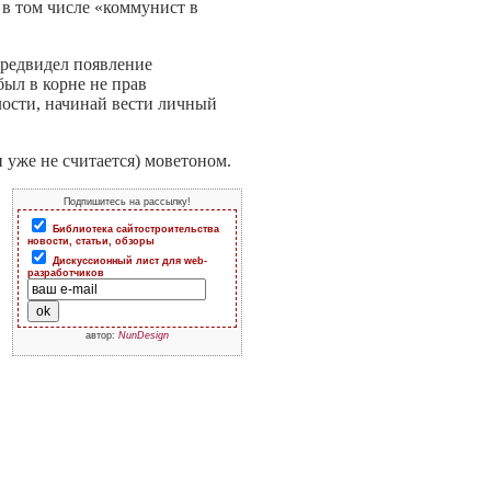
в том числе «коммунист в
предвидел появление
ыл в корне не прав
лости, начинай вести личный
и уже не считается) моветоном.
Подпишитесь на рассылку!
Библиотека сайтостроительства
новости, статьи, обзоры
Дискуссионный лист для web-
разработчиков
автор:
NunDesign