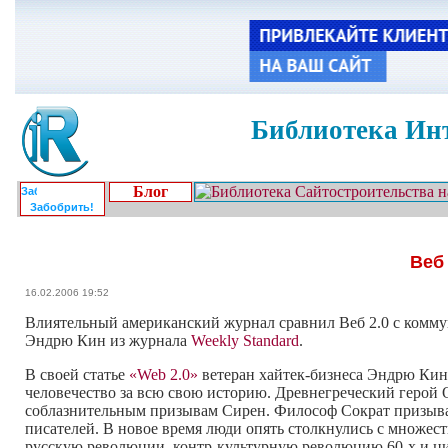
Библиотека Инт
Блог
Забобрить!
Веб
16.02.2006 19:52
Влиятельный американский журнал сравнил Веб 2.0 с коммун
Эндрю Кин из журнала
Weekly Standard
.
В своей статье
«Web 2.0»
ветеран
хайтек-бизнеса
Эндрю Кин 
человечество за всю свою историю. Древнегреческий герой О
соблазнительным призывам Сирен. Философ Сократ призывал
писателей. В новое время люди опять столкнулись с множес
русскую революции,
контр-культурную
революцию
60-х
и ц