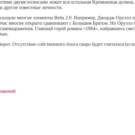
тими двумя полюсами лежит вся остальная Кремниевая долина, 
и другие известные личности.
сказали многие элементы Веба 2.0. Например, Джордж Оруэлл 
йчас многие открыто сравнивают с Большим Братом. Но Оруэлл б
 самовыражения. Главный герой романа «1984», набравшись сме
тью.
орот. Отсутствие собственного блога скоро будет считаться (есл
ложений