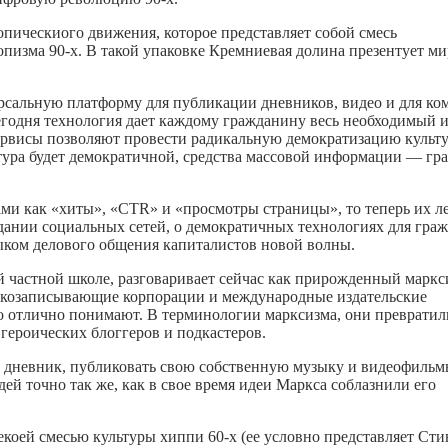
пическиого движения, которое представляет собой смесь
опизма
90-х.
В такой упаковке Кремниевая долина презентует м
ерсальную платформу для публикации дневников, видео и для к
годня технология дает каждому гражданину весь необходимый и
ервисы
позволяют провести радикальную демократизацию культу
ьтура будет демократичной, средства массовой информации — г
ми как «хиты», «CTR» и «просмотры страницы», то теперь их л
здании социальных сетей, о демократичных технологиях для граж
ыком делового общения капиталистов новой волны.
ей частной школе, разговаривает сейчас как прирожденный маркс
вукозаписывающие корпорации и международные издательские
то отлично понимают. В терминологии марксизма, они превратил
героических блоггеров и подкастеров.
ый дневник, публиковать свою собственную музыку и видеофильм
ей точно так же, как в свое время идеи Маркса соблазнили его
некоей смесью культуры хиппи
60-х
(ее условно представляет Сти