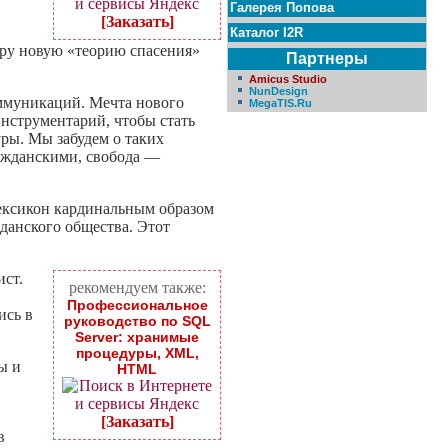
Галерея Попова
[Заказать]
Каталог I2R
иру новую «теорию спасения»
Партнеры
Amicus Studio
NunDesign
оммуникаций. Мечта нового
MegaTIS.Ru
нструментарий, чтобы стать
ры. Мы забудем о таких
ражданскими, свобода —
ексикон кардинальным образом
данского общества. Этот
ист.
рекомендуем также:
Профессиональное
ись в
руководство по SQL
Server: хранимые
процедуры, XML,
ы и
HTML
[Заказать]
в