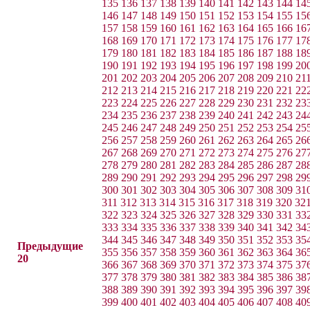
135
136
137
138
139
140
141
142
143
144
14
146
147
148
149
150
151
152
153
154
155
15
157
158
159
160
161
162
163
164
165
166
16
168
169
170
171
172
173
174
175
176
177
17
179
180
181
182
183
184
185
186
187
188
18
190
191
192
193
194
195
196
197
198
199
20
201
202
203
204
205
206
207
208
209
210
21
212
213
214
215
216
217
218
219
220
221
22
223
224
225
226
227
228
229
230
231
232
23
234
235
236
237
238
239
240
241
242
243
24
245
246
247
248
249
250
251
252
253
254
25
256
257
258
259
260
261
262
263
264
265
26
267
268
269
270
271
272
273
274
275
276
27
278
279
280
281
282
283
284
285
286
287
28
289
290
291
292
293
294
295
296
297
298
29
300
301
302
303
304
305
306
307
308
309
31
311
312
313
314
315
316
317
318
319
320
32
322
323
324
325
326
327
328
329
330
331
33
333
334
335
336
337
338
339
340
341
342
34
344
345
346
347
348
349
350
351
352
353
35
Предыдущие
355
356
357
358
359
360
361
362
363
364
36
20
366
367
368
369
370
371
372
373
374
375
37
377
378
379
380
381
382
383
384
385
386
38
388
389
390
391
392
393
394
395
396
397
39
399
400
401
402
403
404
405
406
407
408
40