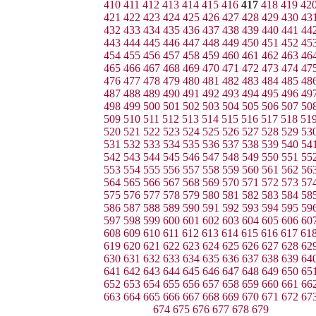
410
411
412
413
414
415
416
417
418
419
42
421
422
423
424
425
426
427
428
429
430
43
432
433
434
435
436
437
438
439
440
441
44
443
444
445
446
447
448
449
450
451
452
45
454
455
456
457
458
459
460
461
462
463
46
465
466
467
468
469
470
471
472
473
474
47
476
477
478
479
480
481
482
483
484
485
48
487
488
489
490
491
492
493
494
495
496
49
498
499
500
501
502
503
504
505
506
507
50
509
510
511
512
513
514
515
516
517
518
51
520
521
522
523
524
525
526
527
528
529
53
531
532
533
534
535
536
537
538
539
540
54
542
543
544
545
546
547
548
549
550
551
55
553
554
555
556
557
558
559
560
561
562
56
564
565
566
567
568
569
570
571
572
573
57
575
576
577
578
579
580
581
582
583
584
58
586
587
588
589
590
591
592
593
594
595
59
597
598
599
600
601
602
603
604
605
606
60
608
609
610
611
612
613
614
615
616
617
61
619
620
621
622
623
624
625
626
627
628
62
630
631
632
633
634
635
636
637
638
639
64
641
642
643
644
645
646
647
648
649
650
65
652
653
654
655
656
657
658
659
660
661
66
663
664
665
666
667
668
669
670
671
672
67
674
675
676
677
678
679