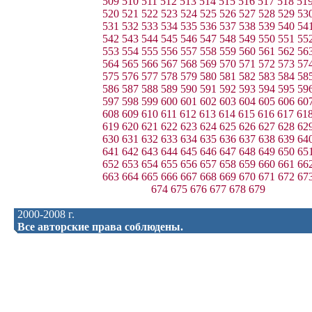
509
510
511
512
513
514
515
516
517
518
51
520
521
522
523
524
525
526
527
528
529
53
531
532
533
534
535
536
537
538
539
540
54
542
543
544
545
546
547
548
549
550
551
55
553
554
555
556
557
558
559
560
561
562
56
564
565
566
567
568
569
570
571
572
573
57
575
576
577
578
579
580
581
582
583
584
58
586
587
588
589
590
591
592
593
594
595
59
597
598
599
600
601
602
603
604
605
606
60
608
609
610
611
612
613
614
615
616
617
61
619
620
621
622
623
624
625
626
627
628
62
630
631
632
633
634
635
636
637
638
639
64
641
642
643
644
645
646
647
648
649
650
65
652
653
654
655
656
657
658
659
660
661
66
663
664
665
666
667
668
669
670
671
672
67
674
675
676
677
678
679
2000-2008 г.
Все авторские права соблюдены.