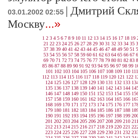
|
Дмитрий Скля
03.01.2002 02:55
...»
Москву
1
2
3
4
5
6
7
8
9
10
11
12
13
14
15
16
17
18
19
21
22
23
24
25
26
27
28
29
30
31
32
33
34
35
37
38
39
40
41
42
43
44
45
46
47
48
49
50
51
53
54
55
56
57
58
59
60
61
62
63
64
65
66
67
69
70
71
72
73
74
75
76
77
78
79
80
81
82
83
85
86
87
88
89
90
91
92
93
94
95
96
97
98
99
1
101
102
103
104
105
106
107
108
109
110
11
112
113
114
115
116
117
118
119
120
121
122
1
124
125
126
127
128
129
130
131
132
133
13
135
136
137
138
139
140
141
142
143
144
14
146
147
148
149
150
151
152
153
154
155
15
157
158
159
160
161
162
163
164
165
166
16
168
169
170
171
172
173
174
175
176
177
17
179
180
181
182
183
184
185
186
187
188
18
190
191
192
193
194
195
196
197
198
199
20
201
202
203
204
205
206
207
208
209
210
21
212
213
214
215
216
217
218
219
220
221
22
223
224
225
226
227
228
229
230
231
232
23
234
235
236
237
238
239
240
241
242
243
24