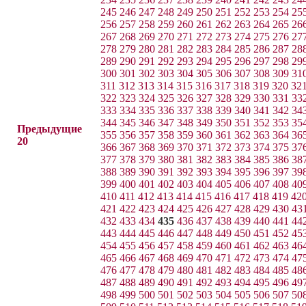
245
246
247
248
249
250
251
252
253
254
25
256
257
258
259
260
261
262
263
264
265
26
267
268
269
270
271
272
273
274
275
276
27
278
279
280
281
282
283
284
285
286
287
28
289
290
291
292
293
294
295
296
297
298
29
300
301
302
303
304
305
306
307
308
309
31
311
312
313
314
315
316
317
318
319
320
32
322
323
324
325
326
327
328
329
330
331
33
333
334
335
336
337
338
339
340
341
342
34
344
345
346
347
348
349
350
351
352
353
35
Предыдущие
355
356
357
358
359
360
361
362
363
364
36
20
366
367
368
369
370
371
372
373
374
375
37
377
378
379
380
381
382
383
384
385
386
38
388
389
390
391
392
393
394
395
396
397
39
399
400
401
402
403
404
405
406
407
408
40
410
411
412
413
414
415
416
417
418
419
42
421
422
423
424
425
426
427
428
429
430
43
432
433
434
435
436
437
438
439
440
441
44
443
444
445
446
447
448
449
450
451
452
45
454
455
456
457
458
459
460
461
462
463
46
465
466
467
468
469
470
471
472
473
474
47
476
477
478
479
480
481
482
483
484
485
48
487
488
489
490
491
492
493
494
495
496
49
498
499
500
501
502
503
504
505
506
507
50