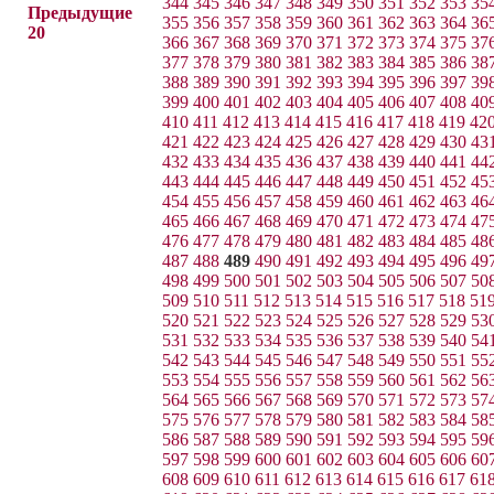
344
345
346
347
348
349
350
351
352
353
35
Предыдущие
355
356
357
358
359
360
361
362
363
364
36
20
366
367
368
369
370
371
372
373
374
375
37
377
378
379
380
381
382
383
384
385
386
38
388
389
390
391
392
393
394
395
396
397
39
399
400
401
402
403
404
405
406
407
408
40
410
411
412
413
414
415
416
417
418
419
42
421
422
423
424
425
426
427
428
429
430
43
432
433
434
435
436
437
438
439
440
441
44
443
444
445
446
447
448
449
450
451
452
45
454
455
456
457
458
459
460
461
462
463
46
465
466
467
468
469
470
471
472
473
474
47
476
477
478
479
480
481
482
483
484
485
48
487
488
489
490
491
492
493
494
495
496
49
498
499
500
501
502
503
504
505
506
507
50
509
510
511
512
513
514
515
516
517
518
51
520
521
522
523
524
525
526
527
528
529
53
531
532
533
534
535
536
537
538
539
540
54
542
543
544
545
546
547
548
549
550
551
55
553
554
555
556
557
558
559
560
561
562
56
564
565
566
567
568
569
570
571
572
573
57
575
576
577
578
579
580
581
582
583
584
58
586
587
588
589
590
591
592
593
594
595
59
597
598
599
600
601
602
603
604
605
606
60
608
609
610
611
612
613
614
615
616
617
61