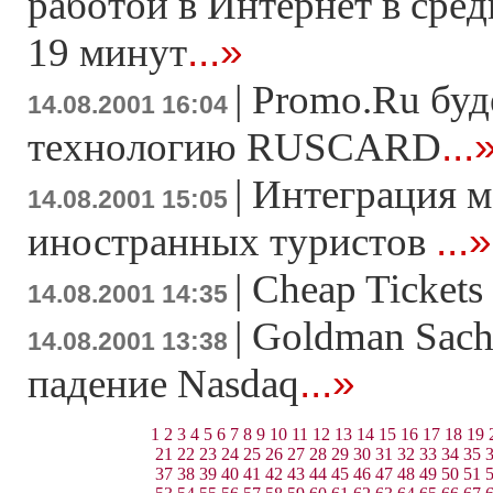
работой в Интернет в сред
...»
19 минут
|
Promo.Ru буд
14.08.2001 16:04
...
технологию RUSCARD
|
Интеграция м
14.08.2001 15:05
...»
иностранных туристов
|
Cheap Tickets
14.08.2001 14:35
|
Goldman Sach
14.08.2001 13:38
...»
падение Nasdaq
1
2
3
4
5
6
7
8
9
10
11
12
13
14
15
16
17
18
19
21
22
23
24
25
26
27
28
29
30
31
32
33
34
35
37
38
39
40
41
42
43
44
45
46
47
48
49
50
51