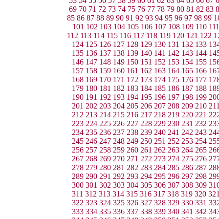
53
54
55
56
57
58
59
60
61
62
63
64
65
66
67
69
70
71
72
73
74
75
76
77
78
79
80
81
82
83
85
86
87
88
89
90
91
92
93
94
95
96
97
98
99
1
101
102
103
104
105
106
107
108
109
110
11
112
113
114
115
116
117
118
119
120
121
122
1
124
125
126
127
128
129
130
131
132
133
13
135
136
137
138
139
140
141
142
143
144
14
146
147
148
149
150
151
152
153
154
155
15
157
158
159
160
161
162
163
164
165
166
16
168
169
170
171
172
173
174
175
176
177
17
179
180
181
182
183
184
185
186
187
188
18
190
191
192
193
194
195
196
197
198
199
20
201
202
203
204
205
206
207
208
209
210
21
212
213
214
215
216
217
218
219
220
221
22
223
224
225
226
227
228
229
230
231
232
23
234
235
236
237
238
239
240
241
242
243
24
245
246
247
248
249
250
251
252
253
254
25
256
257
258
259
260
261
262
263
264
265
26
267
268
269
270
271
272
273
274
275
276
27
278
279
280
281
282
283
284
285
286
287
28
289
290
291
292
293
294
295
296
297
298
29
300
301
302
303
304
305
306
307
308
309
31
311
312
313
314
315
316
317
318
319
320
32
322
323
324
325
326
327
328
329
330
331
33
333
334
335
336
337
338
339
340
341
342
34