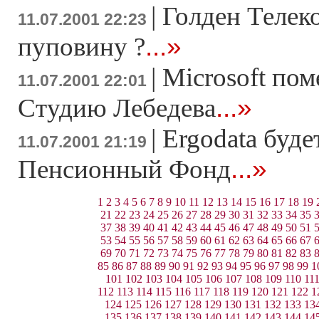
|
Голден Телек
11.07.2001 22:23
...»
пуповину ?
|
Microsoft пом
11.07.2001 22:01
...»
Студию Лебедева
|
Ergodata буде
11.07.2001 21:19
...»
Пенсионный Фонд
1
2
3
4
5
6
7
8
9
10
11
12
13
14
15
16
17
18
19
21
22
23
24
25
26
27
28
29
30
31
32
33
34
35
37
38
39
40
41
42
43
44
45
46
47
48
49
50
51
53
54
55
56
57
58
59
60
61
62
63
64
65
66
67
69
70
71
72
73
74
75
76
77
78
79
80
81
82
83
85
86
87
88
89
90
91
92
93
94
95
96
97
98
99
1
101
102
103
104
105
106
107
108
109
110
11
112
113
114
115
116
117
118
119
120
121
122
1
124
125
126
127
128
129
130
131
132
133
13
135
136
137
138
139
140
141
142
143
144
14