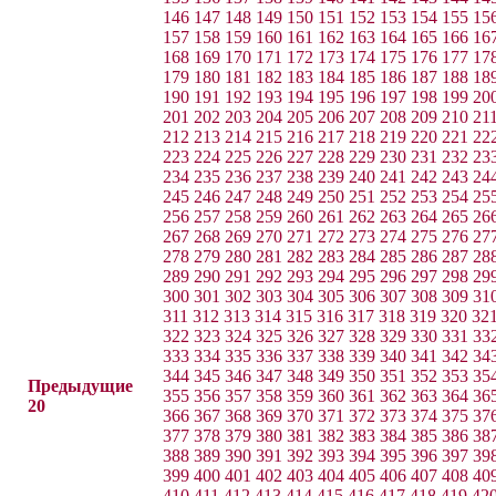
146
147
148
149
150
151
152
153
154
155
15
157
158
159
160
161
162
163
164
165
166
16
168
169
170
171
172
173
174
175
176
177
17
179
180
181
182
183
184
185
186
187
188
18
190
191
192
193
194
195
196
197
198
199
20
201
202
203
204
205
206
207
208
209
210
21
212
213
214
215
216
217
218
219
220
221
22
223
224
225
226
227
228
229
230
231
232
23
234
235
236
237
238
239
240
241
242
243
24
245
246
247
248
249
250
251
252
253
254
25
256
257
258
259
260
261
262
263
264
265
26
267
268
269
270
271
272
273
274
275
276
27
278
279
280
281
282
283
284
285
286
287
28
289
290
291
292
293
294
295
296
297
298
29
300
301
302
303
304
305
306
307
308
309
31
311
312
313
314
315
316
317
318
319
320
32
322
323
324
325
326
327
328
329
330
331
33
333
334
335
336
337
338
339
340
341
342
34
344
345
346
347
348
349
350
351
352
353
35
Предыдущие
355
356
357
358
359
360
361
362
363
364
36
20
366
367
368
369
370
371
372
373
374
375
37
377
378
379
380
381
382
383
384
385
386
38
388
389
390
391
392
393
394
395
396
397
39
399
400
401
402
403
404
405
406
407
408
40
410
411
412
413
414
415
416
417
418
419
42