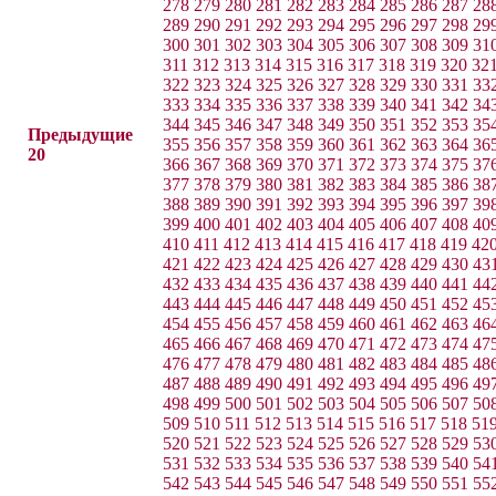
278
279
280
281
282
283
284
285
286
287
28
289
290
291
292
293
294
295
296
297
298
29
300
301
302
303
304
305
306
307
308
309
31
311
312
313
314
315
316
317
318
319
320
32
322
323
324
325
326
327
328
329
330
331
33
333
334
335
336
337
338
339
340
341
342
34
344
345
346
347
348
349
350
351
352
353
35
Предыдущие
355
356
357
358
359
360
361
362
363
364
36
20
366
367
368
369
370
371
372
373
374
375
37
377
378
379
380
381
382
383
384
385
386
38
388
389
390
391
392
393
394
395
396
397
39
399
400
401
402
403
404
405
406
407
408
40
410
411
412
413
414
415
416
417
418
419
42
421
422
423
424
425
426
427
428
429
430
43
432
433
434
435
436
437
438
439
440
441
44
443
444
445
446
447
448
449
450
451
452
45
454
455
456
457
458
459
460
461
462
463
46
465
466
467
468
469
470
471
472
473
474
47
476
477
478
479
480
481
482
483
484
485
48
487
488
489
490
491
492
493
494
495
496
49
498
499
500
501
502
503
504
505
506
507
50
509
510
511
512
513
514
515
516
517
518
51
520
521
522
523
524
525
526
527
528
529
53
531
532
533
534
535
536
537
538
539
540
54
542
543
544
545
546
547
548
549
550
551
55