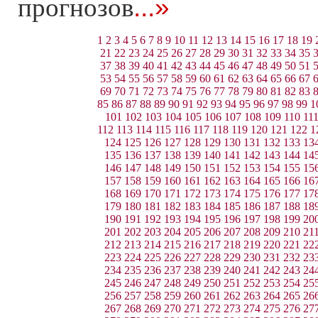
...»
прогнозов
1
2
3
4
5
6
7
8
9
10
11
12
13
14
15
16
17
18
19
21
22
23
24
25
26
27
28
29
30
31
32
33
34
35
37
38
39
40
41
42
43
44
45
46
47
48
49
50
51
53
54
55
56
57
58
59
60
61
62
63
64
65
66
67
69
70
71
72
73
74
75
76
77
78
79
80
81
82
83
85
86
87
88
89
90
91
92
93
94
95
96
97
98
99
1
101
102
103
104
105
106
107
108
109
110
11
112
113
114
115
116
117
118
119
120
121
122
1
124
125
126
127
128
129
130
131
132
133
13
135
136
137
138
139
140
141
142
143
144
14
146
147
148
149
150
151
152
153
154
155
15
157
158
159
160
161
162
163
164
165
166
16
168
169
170
171
172
173
174
175
176
177
17
179
180
181
182
183
184
185
186
187
188
18
190
191
192
193
194
195
196
197
198
199
20
201
202
203
204
205
206
207
208
209
210
21
212
213
214
215
216
217
218
219
220
221
22
223
224
225
226
227
228
229
230
231
232
23
234
235
236
237
238
239
240
241
242
243
24
245
246
247
248
249
250
251
252
253
254
25
256
257
258
259
260
261
262
263
264
265
26
267
268
269
270
271
272
273
274
275
276
27