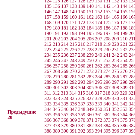
124
125
126
127
128
129
130
131
132
133
13
135
136
137
138
139
140
141
142
143
144
14
146
147
148
149
150
151
152
153
154
155
15
157
158
159
160
161
162
163
164
165
166
16
168
169
170
171
172
173
174
175
176
177
17
179
180
181
182
183
184
185
186
187
188
18
190
191
192
193
194
195
196
197
198
199
20
201
202
203
204
205
206
207
208
209
210
21
212
213
214
215
216
217
218
219
220
221
22
223
224
225
226
227
228
229
230
231
232
23
234
235
236
237
238
239
240
241
242
243
24
245
246
247
248
249
250
251
252
253
254
25
256
257
258
259
260
261
262
263
264
265
26
267
268
269
270
271
272
273
274
275
276
27
278
279
280
281
282
283
284
285
286
287
28
289
290
291
292
293
294
295
296
297
298
29
300
301
302
303
304
305
306
307
308
309
31
311
312
313
314
315
316
317
318
319
320
32
322
323
324
325
326
327
328
329
330
331
33
333
334
335
336
337
338
339
340
341
342
34
344
345
346
347
348
349
350
351
352
353
35
Предыдущие
355
356
357
358
359
360
361
362
363
364
36
20
366
367
368
369
370
371
372
373
374
375
37
377
378
379
380
381
382
383
384
385
386
38
388
389
390
391
392
393
394
395
396
397
39