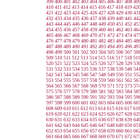
399
400
401
402
403
404
405
406
407
408
40
410
411
412
413
414
415
416
417
418
419
42
421
422
423
424
425
426
427
428
429
430
43
432
433
434
435
436
437
438
439
440
441
44
443
444
445
446
447
448
449
450
451
452
45
454
455
456
457
458
459
460
461
462
463
46
465
466
467
468
469
470
471
472
473
474
47
476
477
478
479
480
481
482
483
484
485
48
487
488
489
490
491
492
493
494
495
496
49
498
499
500
501
502
503
504
505
506
507
50
509
510
511
512
513
514
515
516
517
518
51
520
521
522
523
524
525
526
527
528
529
53
531
532
533
534
535
536
537
538
539
540
54
542
543
544
545
546
547
548
549
550
551
55
553
554
555
556
557
558
559
560
561
562
56
564
565
566
567
568
569
570
571
572
573
57
575
576
577
578
579
580
581
582
583
584
58
586
587
588
589
590
591
592
593
594
595
59
597
598
599
600
601
602
603
604
605
606
60
608
609
610
611
612
613
614
615
616
617
61
619
620
621
622
623
624
625
626
627
628
62
630
631
632
633
634
635
636
637
638
639
64
641
642
643
644
645
646
647
648
649
650
65
652
653
654
655
656
657
658
659
660
661
66
663
664
665
666
667
668
669
670
671
672
67