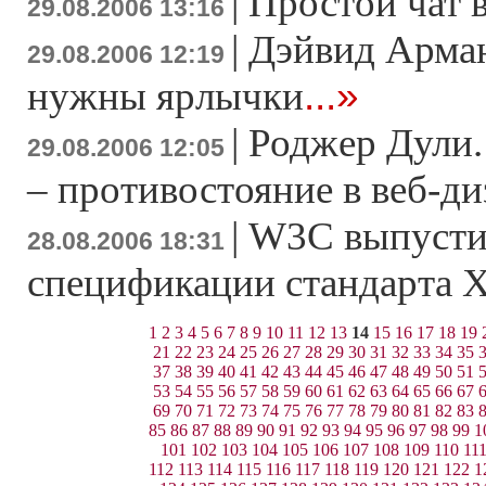
|
Простой чат 
29.08.2006 13:16
|
Дэйвид Арма
29.08.2006 12:19
...»
нужны ярлычки
|
Роджер Дули.
29.08.2006 12:05
– противостояние в веб-ди
|
W3C выпусти
28.08.2006 18:31
спецификации стандарта
1
2
3
4
5
6
7
8
9
10
11
12
13
14
15
16
17
18
19
21
22
23
24
25
26
27
28
29
30
31
32
33
34
35
37
38
39
40
41
42
43
44
45
46
47
48
49
50
51
53
54
55
56
57
58
59
60
61
62
63
64
65
66
67
69
70
71
72
73
74
75
76
77
78
79
80
81
82
83
85
86
87
88
89
90
91
92
93
94
95
96
97
98
99
1
101
102
103
104
105
106
107
108
109
110
11
112
113
114
115
116
117
118
119
120
121
122
1