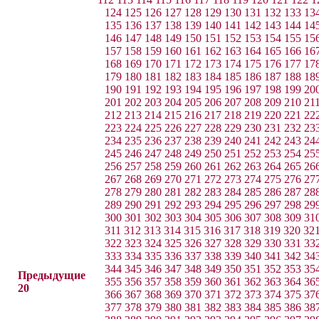
124
125
126
127
128
129
130
131
132
133
13
135
136
137
138
139
140
141
142
143
144
14
146
147
148
149
150
151
152
153
154
155
15
157
158
159
160
161
162
163
164
165
166
16
168
169
170
171
172
173
174
175
176
177
17
179
180
181
182
183
184
185
186
187
188
18
190
191
192
193
194
195
196
197
198
199
20
201
202
203
204
205
206
207
208
209
210
21
212
213
214
215
216
217
218
219
220
221
22
223
224
225
226
227
228
229
230
231
232
23
234
235
236
237
238
239
240
241
242
243
24
245
246
247
248
249
250
251
252
253
254
25
256
257
258
259
260
261
262
263
264
265
26
267
268
269
270
271
272
273
274
275
276
27
278
279
280
281
282
283
284
285
286
287
28
289
290
291
292
293
294
295
296
297
298
29
300
301
302
303
304
305
306
307
308
309
31
311
312
313
314
315
316
317
318
319
320
32
322
323
324
325
326
327
328
329
330
331
33
333
334
335
336
337
338
339
340
341
342
34
344
345
346
347
348
349
350
351
352
353
35
Предыдущие
355
356
357
358
359
360
361
362
363
364
36
20
366
367
368
369
370
371
372
373
374
375
37
377
378
379
380
381
382
383
384
385
386
38