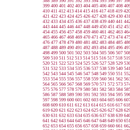
388
389
390
391
392
393
394
395
396
397
39
399
400
401
402
403
404
405
406
407
408
40
410
411
412
413
414
415
416
417
418
419
42
421
422
423
424
425
426
427
428
429
430
43
432
433
434
435
436
437
438
439
440
441
44
443
444
445
446
447
448
449
450
451
452
45
454
455
456
457
458
459
460
461
462
463
46
465
466
467
468
469
470
471
472
473
474
47
476
477
478
479
480
481
482
483
484
485
48
487
488
489
490
491
492
493
494
495
496
49
498
499
500
501
502
503
504
505
506
507
50
509
510
511
512
513
514
515
516
517
518
51
520
521
522
523
524
525
526
527
528
529
53
531
532
533
534
535
536
537
538
539
540
54
542
543
544
545
546
547
548
549
550
551
55
553
554
555
556
557
558
559
560
561
562
56
564
565
566
567
568
569
570
571
572
573
57
575
576
577
578
579
580
581
582
583
584
58
586
587
588
589
590
591
592
593
594
595
59
597
598
599
600
601
602
603
604
605
606
60
608
609
610
611
612
613
614
615
616
617
61
619
620
621
622
623
624
625
626
627
628
62
630
631
632
633
634
635
636
637
638
639
64
641
642
643
644
645
646
647
648
649
650
65
652
653
654
655
656
657
658
659
660
661
66