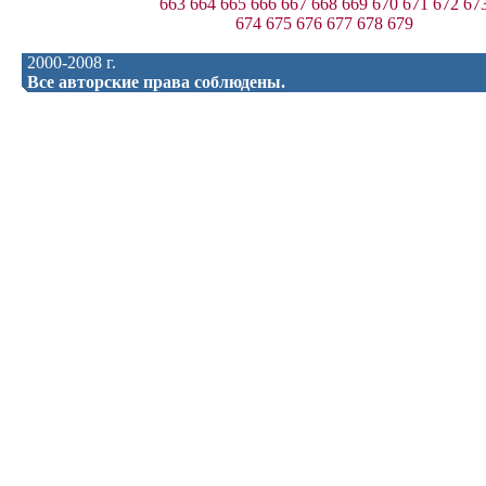
663
664
665
666
667
668
669
670
671
672
67
674
675
676
677
678
679
2000-2008 г.
Все авторские права соблюдены.