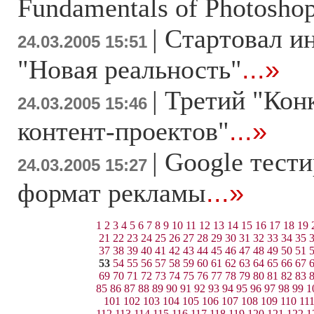
Fundamentals of Photoshop
|
Стартовал и
24.03.2005 15:51
"Новая реальность"
...»
|
Третий "Кон
24.03.2005 15:46
контент-проектов"
...»
|
Google тест
24.03.2005 15:27
формат рекламы
...»
1
2
3
4
5
6
7
8
9
10
11
12
13
14
15
16
17
18
19
21
22
23
24
25
26
27
28
29
30
31
32
33
34
35
37
38
39
40
41
42
43
44
45
46
47
48
49
50
51
53
54
55
56
57
58
59
60
61
62
63
64
65
66
67
69
70
71
72
73
74
75
76
77
78
79
80
81
82
83
85
86
87
88
89
90
91
92
93
94
95
96
97
98
99
1
101
102
103
104
105
106
107
108
109
110
11
112
113
114
115
116
117
118
119
120
121
122
1