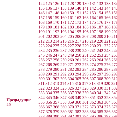
124
125
126
127
128
129
130
131
132
133
13
135
136
137
138
139
140
141
142
143
144
14
146
147
148
149
150
151
152
153
154
155
15
157
158
159
160
161
162
163
164
165
166
16
168
169
170
171
172
173
174
175
176
177
17
179
180
181
182
183
184
185
186
187
188
18
190
191
192
193
194
195
196
197
198
199
20
201
202
203
204
205
206
207
208
209
210
21
212
213
214
215
216
217
218
219
220
221
22
223
224
225
226
227
228
229
230
231
232
23
234
235
236
237
238
239
240
241
242
243
24
245
246
247
248
249
250
251
252
253
254
25
256
257
258
259
260
261
262
263
264
265
26
267
268
269
270
271
272
273
274
275
276
27
278
279
280
281
282
283
284
285
286
287
28
289
290
291
292
293
294
295
296
297
298
29
300
301
302
303
304
305
306
307
308
309
31
311
312
313
314
315
316
317
318
319
320
32
322
323
324
325
326
327
328
329
330
331
33
333
334
335
336
337
338
339
340
341
342
34
344
345
346
347
348
349
350
351
352
353
35
Предыдущие
355
356
357
358
359
360
361
362
363
364
36
20
366
367
368
369
370
371
372
373
374
375
37
377
378
379
380
381
382
383
384
385
386
38
388
389
390
391
392
393
394
395
396
397
39