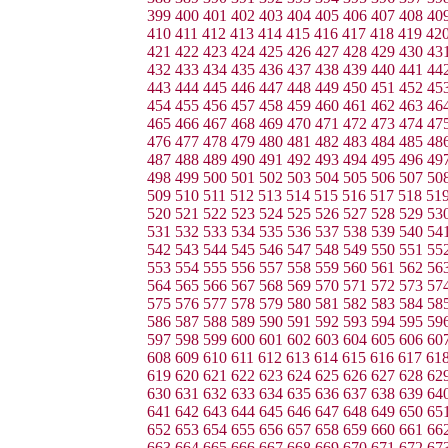
399
400
401
402
403
404
405
406
407
408
40
410
411
412
413
414
415
416
417
418
419
42
421
422
423
424
425
426
427
428
429
430
43
432
433
434
435
436
437
438
439
440
441
44
443
444
445
446
447
448
449
450
451
452
45
454
455
456
457
458
459
460
461
462
463
46
465
466
467
468
469
470
471
472
473
474
47
476
477
478
479
480
481
482
483
484
485
48
487
488
489
490
491
492
493
494
495
496
49
498
499
500
501
502
503
504
505
506
507
50
509
510
511
512
513
514
515
516
517
518
51
520
521
522
523
524
525
526
527
528
529
53
531
532
533
534
535
536
537
538
539
540
54
542
543
544
545
546
547
548
549
550
551
55
553
554
555
556
557
558
559
560
561
562
56
564
565
566
567
568
569
570
571
572
573
57
575
576
577
578
579
580
581
582
583
584
58
586
587
588
589
590
591
592
593
594
595
59
597
598
599
600
601
602
603
604
605
606
60
608
609
610
611
612
613
614
615
616
617
61
619
620
621
622
623
624
625
626
627
628
62
630
631
632
633
634
635
636
637
638
639
64
641
642
643
644
645
646
647
648
649
650
65
652
653
654
655
656
657
658
659
660
661
66
663
664
665
666
667
668
669
670
671
672
67