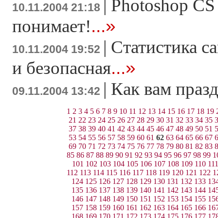
|
Photoshop CS 
10.11.2004 21:18
...»
понимает!
|
Статистика са
10.11.2004 19:52
...»
и безопасная
|
Как вам празд
09.11.2004 13:42
1
2
3
4
5
6
7
8
9
10
11
12
13
14
15
16
17
18
19
21
22
23
24
25
26
27
28
29
30
31
32
33
34
35
37
38
39
40
41
42
43
44
45
46
47
48
49
50
51
53
54
55
56
57
58
59
60
61
62
63
64
65
66
67
69
70
71
72
73
74
75
76
77
78
79
80
81
82
83
85
86
87
88
89
90
91
92
93
94
95
96
97
98
99
1
101
102
103
104
105
106
107
108
109
110
11
112
113
114
115
116
117
118
119
120
121
122
1
124
125
126
127
128
129
130
131
132
133
13
135
136
137
138
139
140
141
142
143
144
14
146
147
148
149
150
151
152
153
154
155
15
157
158
159
160
161
162
163
164
165
166
16
168
169
170
171
172
173
174
175
176
177
17