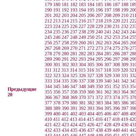
179
180
181
182
183
184
185
186
187
188
18
190
191
192
193
194
195
196
197
198
199
20
201
202
203
204
205
206
207
208
209
210
21
212
213
214
215
216
217
218
219
220
221
22
223
224
225
226
227
228
229
230
231
232
23
234
235
236
237
238
239
240
241
242
243
24
245
246
247
248
249
250
251
252
253
254
25
256
257
258
259
260
261
262
263
264
265
26
267
268
269
270
271
272
273
274
275
276
27
278
279
280
281
282
283
284
285
286
287
28
289
290
291
292
293
294
295
296
297
298
29
300
301
302
303
304
305
306
307
308
309
31
311
312
313
314
315
316
317
318
319
320
32
322
323
324
325
326
327
328
329
330
331
33
333
334
335
336
337
338
339
340
341
342
34
344
345
346
347
348
349
350
351
352
353
35
Предыдущие
355
356
357
358
359
360
361
362
363
364
36
20
366
367
368
369
370
371
372
373
374
375
37
377
378
379
380
381
382
383
384
385
386
38
388
389
390
391
392
393
394
395
396
397
39
399
400
401
402
403
404
405
406
407
408
40
410
411
412
413
414
415
416
417
418
419
42
421
422
423
424
425
426
427
428
429
430
43
432
433
434
435
436
437
438
439
440
441
44
443
444
445
446
447
448
449
450
451
452
45