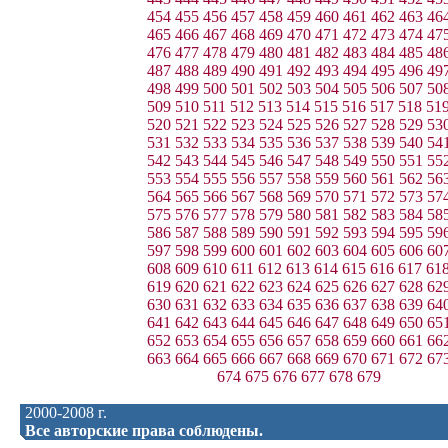
454
455
456
457
458
459
460
461
462
463
46
465
466
467
468
469
470
471
472
473
474
47
476
477
478
479
480
481
482
483
484
485
48
487
488
489
490
491
492
493
494
495
496
49
498
499
500
501
502
503
504
505
506
507
50
509
510
511
512
513
514
515
516
517
518
51
520
521
522
523
524
525
526
527
528
529
53
531
532
533
534
535
536
537
538
539
540
54
542
543
544
545
546
547
548
549
550
551
55
553
554
555
556
557
558
559
560
561
562
56
564
565
566
567
568
569
570
571
572
573
57
575
576
577
578
579
580
581
582
583
584
58
586
587
588
589
590
591
592
593
594
595
59
597
598
599
600
601
602
603
604
605
606
60
608
609
610
611
612
613
614
615
616
617
61
619
620
621
622
623
624
625
626
627
628
62
630
631
632
633
634
635
636
637
638
639
64
641
642
643
644
645
646
647
648
649
650
65
652
653
654
655
656
657
658
659
660
661
66
663
664
665
666
667
668
669
670
671
672
67
674
675
676
677
678
679
2000-2008 г.
Все авторские права соблюдены.