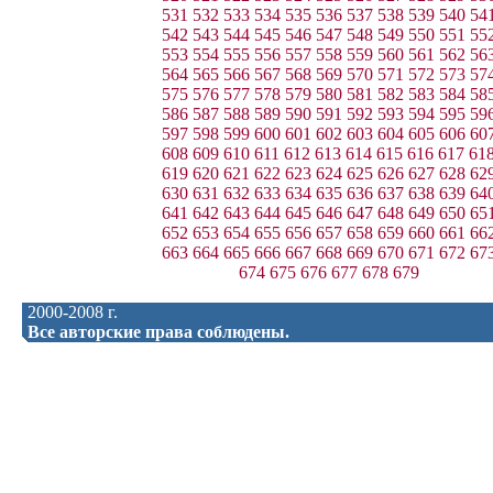
531
532
533
534
535
536
537
538
539
540
54
542
543
544
545
546
547
548
549
550
551
55
553
554
555
556
557
558
559
560
561
562
56
564
565
566
567
568
569
570
571
572
573
57
575
576
577
578
579
580
581
582
583
584
58
586
587
588
589
590
591
592
593
594
595
59
597
598
599
600
601
602
603
604
605
606
60
608
609
610
611
612
613
614
615
616
617
61
619
620
621
622
623
624
625
626
627
628
62
630
631
632
633
634
635
636
637
638
639
64
641
642
643
644
645
646
647
648
649
650
65
652
653
654
655
656
657
658
659
660
661
66
663
664
665
666
667
668
669
670
671
672
67
674
675
676
677
678
679
2000-2008 г.
Все авторские права соблюдены.