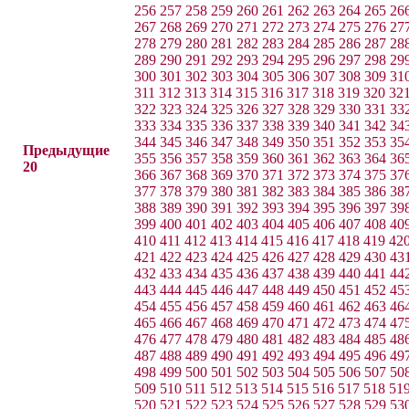
256
257
258
259
260
261
262
263
264
265
26
267
268
269
270
271
272
273
274
275
276
27
278
279
280
281
282
283
284
285
286
287
28
289
290
291
292
293
294
295
296
297
298
29
300
301
302
303
304
305
306
307
308
309
31
311
312
313
314
315
316
317
318
319
320
32
322
323
324
325
326
327
328
329
330
331
33
333
334
335
336
337
338
339
340
341
342
34
344
345
346
347
348
349
350
351
352
353
35
Предыдущие
355
356
357
358
359
360
361
362
363
364
36
20
366
367
368
369
370
371
372
373
374
375
37
377
378
379
380
381
382
383
384
385
386
38
388
389
390
391
392
393
394
395
396
397
39
399
400
401
402
403
404
405
406
407
408
40
410
411
412
413
414
415
416
417
418
419
42
421
422
423
424
425
426
427
428
429
430
43
432
433
434
435
436
437
438
439
440
441
44
443
444
445
446
447
448
449
450
451
452
45
454
455
456
457
458
459
460
461
462
463
46
465
466
467
468
469
470
471
472
473
474
47
476
477
478
479
480
481
482
483
484
485
48
487
488
489
490
491
492
493
494
495
496
49
498
499
500
501
502
503
504
505
506
507
50
509
510
511
512
513
514
515
516
517
518
51
520
521
522
523
524
525
526
527
528
529
53