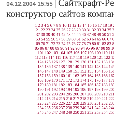
|
Сайткрафт-Ре
04.12.2004 15:55
конструктор сайтов комп
1
2
3
4
5
6
7
8
9
10
11
12
13
14
15
16
17
18
19
21
22
23
24
25
26
27
28
29
30
31
32
33
34
35
37
38
39
40
41
42
43
44
45
46
47
48
49
50
51
53
54
55
56
57
58
59
60
61
62
63
64
65
66
67
69
70
71
72
73
74
75
76
77
78
79
80
81
82
83
85
86
87
88
89
90
91
92
93
94
95
96
97
98
99
1
101
102
103
104
105
106
107
108
109
110
11
112
113
114
115
116
117
118
119
120
121
122
1
124
125
126
127
128
129
130
131
132
133
13
135
136
137
138
139
140
141
142
143
144
14
146
147
148
149
150
151
152
153
154
155
15
157
158
159
160
161
162
163
164
165
166
16
168
169
170
171
172
173
174
175
176
177
17
179
180
181
182
183
184
185
186
187
188
18
190
191
192
193
194
195
196
197
198
199
20
201
202
203
204
205
206
207
208
209
210
21
212
213
214
215
216
217
218
219
220
221
22
223
224
225
226
227
228
229
230
231
232
23
234
235
236
237
238
239
240
241
242
243
24
245
246
247
248
249
250
251
252
253
254
25