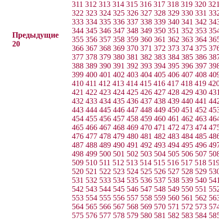
311
312
313
314
315
316
317
318
319
320
32
322
323
324
325
326
327
328
329
330
331
33
333
334
335
336
337
338
339
340
341
342
34
344
345
346
347
348
349
350
351
352
353
35
Предыдущие
355
356
357
358
359
360
361
362
363
364
36
20
366
367
368
369
370
371
372
373
374
375
37
377
378
379
380
381
382
383
384
385
386
38
388
389
390
391
392
393
394
395
396
397
39
399
400
401
402
403
404
405
406
407
408
40
410
411
412
413
414
415
416
417
418
419
42
421
422
423
424
425
426
427
428
429
430
43
432
433
434
435
436
437
438
439
440
441
44
443
444
445
446
447
448
449
450
451
452
45
454
455
456
457
458
459
460
461
462
463
46
465
466
467
468
469
470
471
472
473
474
47
476
477
478
479
480
481
482
483
484
485
48
487
488
489
490
491
492
493
494
495
496
49
498
499
500
501
502
503
504
505
506
507
50
509
510
511
512
513
514
515
516
517
518
51
520
521
522
523
524
525
526
527
528
529
53
531
532
533
534
535
536
537
538
539
540
54
542
543
544
545
546
547
548
549
550
551
55
553
554
555
556
557
558
559
560
561
562
56
564
565
566
567
568
569
570
571
572
573
57
575
576
577
578
579
580
581
582
583
584
58