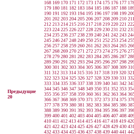
168
169
170
171
172
173
174
175
176
177
17
179
180
181
182
183
184
185
186
187
188
18
190
191
192
193
194
195
196
197
198
199
20
201
202
203
204
205
206
207
208
209
210
21
212
213
214
215
216
217
218
219
220
221
22
223
224
225
226
227
228
229
230
231
232
23
234
235
236
237
238
239
240
241
242
243
24
245
246
247
248
249
250
251
252
253
254
25
256
257
258
259
260
261
262
263
264
265
26
267
268
269
270
271
272
273
274
275
276
27
278
279
280
281
282
283
284
285
286
287
28
289
290
291
292
293
294
295
296
297
298
29
300
301
302
303
304
305
306
307
308
309
31
311
312
313
314
315
316
317
318
319
320
32
322
323
324
325
326
327
328
329
330
331
33
333
334
335
336
337
338
339
340
341
342
34
344
345
346
347
348
349
350
351
352
353
35
Предыдущие
355
356
357
358
359
360
361
362
363
364
36
20
366
367
368
369
370
371
372
373
374
375
37
377
378
379
380
381
382
383
384
385
386
38
388
389
390
391
392
393
394
395
396
397
39
399
400
401
402
403
404
405
406
407
408
40
410
411
412
413
414
415
416
417
418
419
42
421
422
423
424
425
426
427
428
429
430
43
432
433
434
435
436
437
438
439
440
441
44