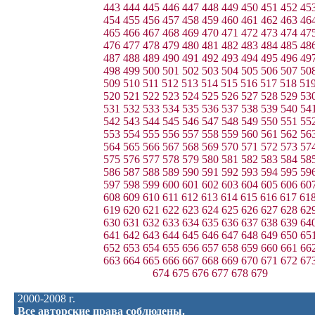
443
444
445
446
447
448
449
450
451
452
45
454
455
456
457
458
459
460
461
462
463
46
465
466
467
468
469
470
471
472
473
474
47
476
477
478
479
480
481
482
483
484
485
48
487
488
489
490
491
492
493
494
495
496
49
498
499
500
501
502
503
504
505
506
507
50
509
510
511
512
513
514
515
516
517
518
51
520
521
522
523
524
525
526
527
528
529
53
531
532
533
534
535
536
537
538
539
540
54
542
543
544
545
546
547
548
549
550
551
55
553
554
555
556
557
558
559
560
561
562
56
564
565
566
567
568
569
570
571
572
573
57
575
576
577
578
579
580
581
582
583
584
58
586
587
588
589
590
591
592
593
594
595
59
597
598
599
600
601
602
603
604
605
606
60
608
609
610
611
612
613
614
615
616
617
61
619
620
621
622
623
624
625
626
627
628
62
630
631
632
633
634
635
636
637
638
639
64
641
642
643
644
645
646
647
648
649
650
65
652
653
654
655
656
657
658
659
660
661
66
663
664
665
666
667
668
669
670
671
672
67
674
675
676
677
678
679
2000-2008 г.
Все авторские права соблюдены.