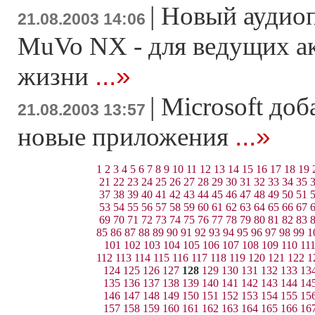
|
Новый аудиоп
21.08.2003 14:06
MuVo NX - для ведущих а
...»
жизни
|
Microsoft доб
21.08.2003 13:57
...»
новые приложения
1
2
3
4
5
6
7
8
9
10
11
12
13
14
15
16
17
18
19
21
22
23
24
25
26
27
28
29
30
31
32
33
34
35
37
38
39
40
41
42
43
44
45
46
47
48
49
50
51
53
54
55
56
57
58
59
60
61
62
63
64
65
66
67
69
70
71
72
73
74
75
76
77
78
79
80
81
82
83
85
86
87
88
89
90
91
92
93
94
95
96
97
98
99
1
101
102
103
104
105
106
107
108
109
110
11
112
113
114
115
116
117
118
119
120
121
122
1
124
125
126
127
128
129
130
131
132
133
13
135
136
137
138
139
140
141
142
143
144
14
146
147
148
149
150
151
152
153
154
155
15
157
158
159
160
161
162
163
164
165
166
16