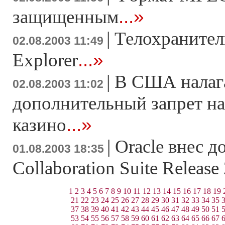
...»
защищенным
|
Телохранитель
02.08.2003 11:49
...»
Explorer
|
В США налаг
02.08.2003 11:02
дополнительный запрет н
...»
казино
|
Oracle внес д
01.08.2003 18:35
Collaboration Suite Release
1
2
3
4
5
6
7
8
9
10
11
12
13
14
15
16
17
18
19
21
22
23
24
25
26
27
28
29
30
31
32
33
34
35
37
38
39
40
41
42
43
44
45
46
47
48
49
50
51
53
54
55
56
57
58
59
60
61
62
63
64
65
66
67