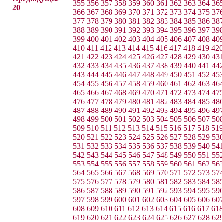
355
356
357
358
359
360
361
362
363
364
36
20
366
367
368
369
370
371
372
373
374
375
37
377
378
379
380
381
382
383
384
385
386
38
388
389
390
391
392
393
394
395
396
397
39
399
400
401
402
403
404
405
406
407
408
40
410
411
412
413
414
415
416
417
418
419
42
421
422
423
424
425
426
427
428
429
430
43
432
433
434
435
436
437
438
439
440
441
44
443
444
445
446
447
448
449
450
451
452
45
454
455
456
457
458
459
460
461
462
463
46
465
466
467
468
469
470
471
472
473
474
47
476
477
478
479
480
481
482
483
484
485
48
487
488
489
490
491
492
493
494
495
496
49
498
499
500
501
502
503
504
505
506
507
50
509
510
511
512
513
514
515
516
517
518
51
520
521
522
523
524
525
526
527
528
529
53
531
532
533
534
535
536
537
538
539
540
54
542
543
544
545
546
547
548
549
550
551
55
553
554
555
556
557
558
559
560
561
562
56
564
565
566
567
568
569
570
571
572
573
57
575
576
577
578
579
580
581
582
583
584
58
586
587
588
589
590
591
592
593
594
595
59
597
598
599
600
601
602
603
604
605
606
60
608
609
610
611
612
613
614
615
616
617
61
619
620
621
622
623
624
625
626
627
628
62