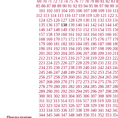
69
70
71
72
73
74
75
76
77
78
79
80
81
82
83
85
86
87
88
89
90
91
92
93
94
95
96
97
98
99
1
101
102
103
104
105
106
107
108
109
110
11
112
113
114
115
116
117
118
119
120
121
122
1
124
125
126
127
128
129
130
131
132
133
13
135
136
137
138
139
140
141
142
143
144
14
146
147
148
149
150
151
152
153
154
155
15
157
158
159
160
161
162
163
164
165
166
16
168
169
170
171
172
173
174
175
176
177
17
179
180
181
182
183
184
185
186
187
188
18
190
191
192
193
194
195
196
197
198
199
20
201
202
203
204
205
206
207
208
209
210
21
212
213
214
215
216
217
218
219
220
221
22
223
224
225
226
227
228
229
230
231
232
23
234
235
236
237
238
239
240
241
242
243
24
245
246
247
248
249
250
251
252
253
254
25
256
257
258
259
260
261
262
263
264
265
26
267
268
269
270
271
272
273
274
275
276
27
278
279
280
281
282
283
284
285
286
287
28
289
290
291
292
293
294
295
296
297
298
29
300
301
302
303
304
305
306
307
308
309
31
311
312
313
314
315
316
317
318
319
320
32
322
323
324
325
326
327
328
329
330
331
33
333
334
335
336
337
338
339
340
341
342
34
344
345
346
347
348
349
350
351
352
353
35
Предыдущие