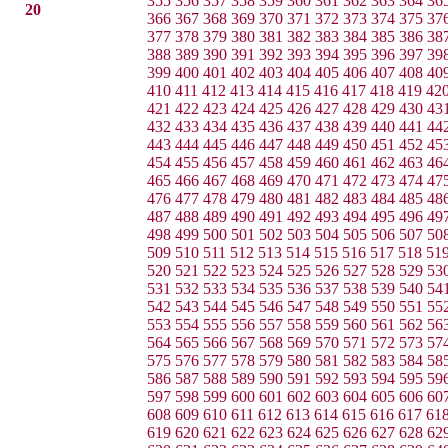
355
356
357
358
359
360
361
362
363
364
36
20
366
367
368
369
370
371
372
373
374
375
37
377
378
379
380
381
382
383
384
385
386
38
388
389
390
391
392
393
394
395
396
397
39
399
400
401
402
403
404
405
406
407
408
40
410
411
412
413
414
415
416
417
418
419
42
421
422
423
424
425
426
427
428
429
430
43
432
433
434
435
436
437
438
439
440
441
44
443
444
445
446
447
448
449
450
451
452
45
454
455
456
457
458
459
460
461
462
463
46
465
466
467
468
469
470
471
472
473
474
47
476
477
478
479
480
481
482
483
484
485
48
487
488
489
490
491
492
493
494
495
496
49
498
499
500
501
502
503
504
505
506
507
50
509
510
511
512
513
514
515
516
517
518
51
520
521
522
523
524
525
526
527
528
529
53
531
532
533
534
535
536
537
538
539
540
54
542
543
544
545
546
547
548
549
550
551
55
553
554
555
556
557
558
559
560
561
562
56
564
565
566
567
568
569
570
571
572
573
57
575
576
577
578
579
580
581
582
583
584
58
586
587
588
589
590
591
592
593
594
595
59
597
598
599
600
601
602
603
604
605
606
60
608
609
610
611
612
613
614
615
616
617
61
619
620
621
622
623
624
625
626
627
628
62