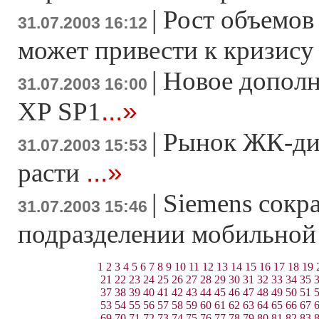
|
Рост объемов
31.07.2003 16:12
может привести к кризису
|
Новое дополн
31.07.2003 16:00
...»
XP SP1
|
Рынок ЖК-ди
31.07.2003 15:53
...»
расти
|
Siemens сокр
31.07.2003 15:46
подразделении мобильной
1
2
3
4
5
6
7
8
9
10
11
12
13
14
15
16
17
18
19
21
22
23
24
25
26
27
28
29
30
31
32
33
34
35
37
38
39
40
41
42
43
44
45
46
47
48
49
50
51
53
54
55
56
57
58
59
60
61
62
63
64
65
66
67
69
70
71
72
73
74
75
76
77
78
79
80
81
82
83