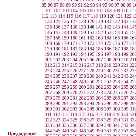
85
86
87
88
89
90
91
92
93
94
95
96
97
98
99
1
101
102
103
104
105
106
107
108
109
110
11
112
113
114
115
116
117
118
119
120
121
122
1
124
125
126
127
128
129
130
131
132
133
13
135
136
137
138
139
140
141
142
143
144
14
146
147
148
149
150
151
152
153
154
155
15
157
158
159
160
161
162
163
164
165
166
16
168
169
170
171
172
173
174
175
176
177
17
179
180
181
182
183
184
185
186
187
188
18
190
191
192
193
194
195
196
197
198
199
20
201
202
203
204
205
206
207
208
209
210
21
212
213
214
215
216
217
218
219
220
221
22
223
224
225
226
227
228
229
230
231
232
23
234
235
236
237
238
239
240
241
242
243
24
245
246
247
248
249
250
251
252
253
254
25
256
257
258
259
260
261
262
263
264
265
26
267
268
269
270
271
272
273
274
275
276
27
278
279
280
281
282
283
284
285
286
287
28
289
290
291
292
293
294
295
296
297
298
29
300
301
302
303
304
305
306
307
308
309
31
311
312
313
314
315
316
317
318
319
320
32
322
323
324
325
326
327
328
329
330
331
33
333
334
335
336
337
338
339
340
341
342
34
344
345
346
347
348
349
350
351
352
353
35
Предыдущие