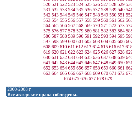
520
521
522
523
524
525
526
527
528
529
53
531
532
533
534
535
536
537
538
539
540
54
542
543
544
545
546
547
548
549
550
551
55
553
554
555
556
557
558
559
560
561
562
56
564
565
566
567
568
569
570
571
572
573
57
575
576
577
578
579
580
581
582
583
584
58
586
587
588
589
590
591
592
593
594
595
59
597
598
599
600
601
602
603
604
605
606
60
608
609
610
611
612
613
614
615
616
617
61
619
620
621
622
623
624
625
626
627
628
62
630
631
632
633
634
635
636
637
638
639
64
641
642
643
644
645
646
647
648
649
650
65
652
653
654
655
656
657
658
659
660
661
66
663
664
665
666
667
668
669
670
671
672
67
674
675
676
677
678
679
2000-2008 г.
Все авторские права соблюдены.