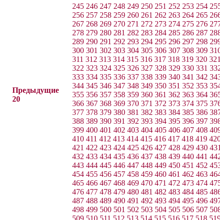
245
246
247
248
249
250
251
252
253
254
25
256
257
258
259
260
261
262
263
264
265
26
267
268
269
270
271
272
273
274
275
276
27
278
279
280
281
282
283
284
285
286
287
28
289
290
291
292
293
294
295
296
297
298
29
300
301
302
303
304
305
306
307
308
309
31
311
312
313
314
315
316
317
318
319
320
32
322
323
324
325
326
327
328
329
330
331
33
333
334
335
336
337
338
339
340
341
342
34
344
345
346
347
348
349
350
351
352
353
35
Предыдущие
355
356
357
358
359
360
361
362
363
364
36
20
366
367
368
369
370
371
372
373
374
375
37
377
378
379
380
381
382
383
384
385
386
38
388
389
390
391
392
393
394
395
396
397
39
399
400
401
402
403
404
405
406
407
408
40
410
411
412
413
414
415
416
417
418
419
42
421
422
423
424
425
426
427
428
429
430
43
432
433
434
435
436
437
438
439
440
441
44
443
444
445
446
447
448
449
450
451
452
45
454
455
456
457
458
459
460
461
462
463
46
465
466
467
468
469
470
471
472
473
474
47
476
477
478
479
480
481
482
483
484
485
48
487
488
489
490
491
492
493
494
495
496
49
498
499
500
501
502
503
504
505
506
507
50
509
510
511
512
513
514
515
516
517
518
51