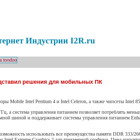
ернет Индустрии I2R.ru
едставил решения для мобильных ПК
 Mobile Intel Pentium 4 и Intel Celeron, а также чипсеты Intel
06 ГГц, а система управления питанием позволяет потреблять мен
темной шиной и поддерживает системы управления питанием Enhanc
зможность использовать все преимущества памяти DDR 333/266
 Intel Extreme Graphics 2 для трехмерной графики. Цена чипсет