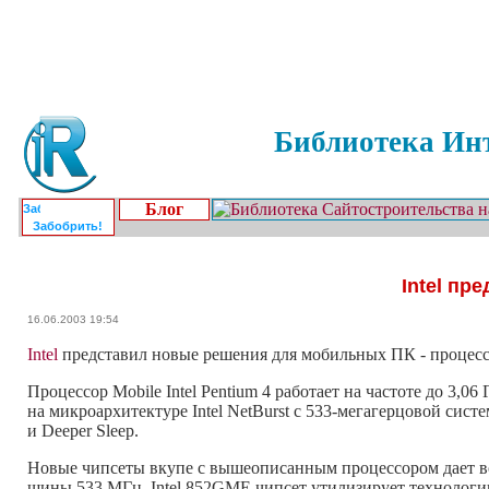
Библиотека Инт
Блог
Забобрить!
Intel пр
16.06.2003 19:54
Intel
представил новые решения для мобильных ПК - процессоры
Процессор Mobile Intel Pentium 4 работает на частоте до 3,
на микроархитектуре Intel NetBurst с 533-мегагерцовой сис
и Deeper Sleep.
Новые чипсеты вкупе с вышеописанным процессором дает во
шины 533 МГц. Intel 852GME чипсет утилизирует технологию