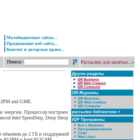
Малобюджетные сайты...
Продвижение веб-сайта...
Контент и авторское право...
Поиск:
Рассылки для занятых...»
Другие разделы
I2R Business
I2R Web Creation
I2R Computer
I2R-Журналы
I2R Business
 852PM and GME.
I2R Web Creation
I2R Computer
рассылки библиотеки +
ьше энергии. Процессор построен
ed Intel SpeedStep, Deep Sleep
И2Р Программы
Всё о Windows
Программирование
Софт
 объемом до 2 ГБ и поддержкой
Мир Linux
ов 852PM и Intel 852GME