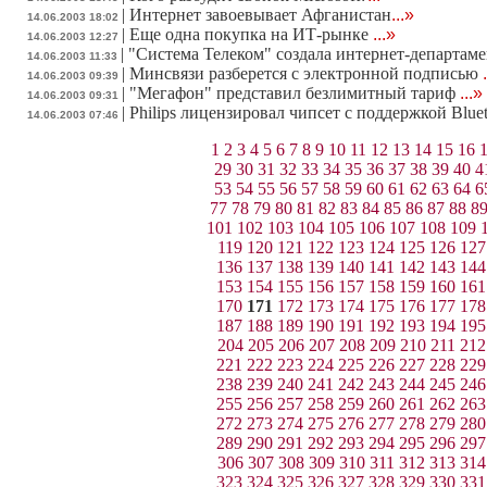
|
Интернет завоевывает Афганистан
...»
14.06.2003 18:02
|
Еще одна покупка на ИТ-рынке
...»
14.06.2003 12:27
|
"Система Телеком" создала интернет-департаме
14.06.2003 11:33
|
Минсвязи разберется с электронной подписью
14.06.2003 09:39
|
"Мегафон" представил безлимитный тариф
...»
14.06.2003 09:31
|
Philips лицензировал чипсет с поддержкой Bluet
14.06.2003 07:46
1
2
3
4
5
6
7
8
9
10
11
12
13
14
15
16
29
30
31
32
33
34
35
36
37
38
39
40
4
53
54
55
56
57
58
59
60
61
62
63
64
6
77
78
79
80
81
82
83
84
85
86
87
88
8
101
102
103
104
105
106
107
108
109
119
120
121
122
123
124
125
126
127
136
137
138
139
140
141
142
143
144
153
154
155
156
157
158
159
160
161
170
171
172
173
174
175
176
177
178
187
188
189
190
191
192
193
194
195
204
205
206
207
208
209
210
211
212
221
222
223
224
225
226
227
228
229
238
239
240
241
242
243
244
245
246
255
256
257
258
259
260
261
262
263
272
273
274
275
276
277
278
279
280
289
290
291
292
293
294
295
296
297
306
307
308
309
310
311
312
313
314
323
324
325
326
327
328
329
330
331