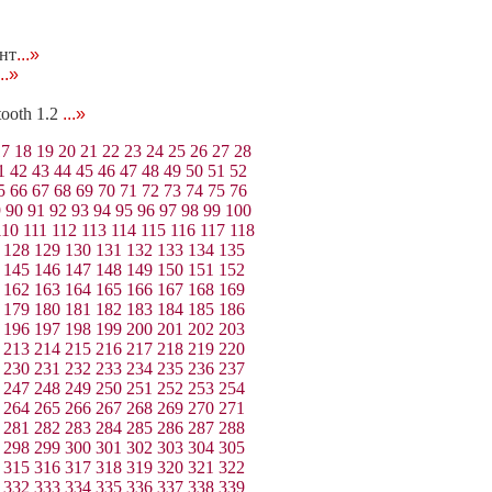
нт
...»
...»
ooth 1.2
...»
17
18
19
20
21
22
23
24
25
26
27
28
1
42
43
44
45
46
47
48
49
50
51
52
5
66
67
68
69
70
71
72
73
74
75
76
9
90
91
92
93
94
95
96
97
98
99
100
110
111
112
113
114
115
116
117
118
128
129
130
131
132
133
134
135
145
146
147
148
149
150
151
152
162
163
164
165
166
167
168
169
179
180
181
182
183
184
185
186
196
197
198
199
200
201
202
203
213
214
215
216
217
218
219
220
230
231
232
233
234
235
236
237
247
248
249
250
251
252
253
254
264
265
266
267
268
269
270
271
281
282
283
284
285
286
287
288
298
299
300
301
302
303
304
305
315
316
317
318
319
320
321
322
332
333
334
335
336
337
338
339