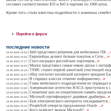
составит соответственно $35 и $45 в партиях по 1000 штук.
Кроме того, стали известны подробности о новинках семейств п
Перейти в форум
последние новости
|
Intel представил решения для мобильных ПК
...
16.06.2003 19:54
|
Европейцы делают больше покупок в Сети
...»
16.06.2003 18:20
|
Cisco наградил российских партнеров
...»
16.06.2003 17:17
|
Maxtor представил самые емкие диски с инте
16.06.2003 16:54
|
TSMC станет первой азиатской участницей ин
16.06.2003 16:15
|
eBay поглотит китайский интернет-аукцион Ea
16.06.2003 16:07
|
В старших классах отменят информатику
...»
15.06.2003 18:30
|
Глава мобильного подразделения не оправдал 
15.06.2003 17:26
|
Американское агентство НАСА приступило к с
15.06.2003 13:49
|
Снижение цен на оперативную память продолж
15.06.2003 12:06
|
Microsoft сертифицирует дырявые драйверы
...»
15.06.2003 10:42
|
Бум электрического интернета откладывается
..
15.06.2003 09:00
|
PeopleSoft отвергла предложение Oracle
...»
14.06.2003 19:15
|
Кого разбудит звонок Microsoft?
...»
14.06.2003 18:45