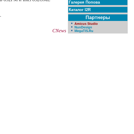
Галерея Попова
Каталог I2R
.
Партнеры
Amicus Studio
NunDesign
CNews
MegaTIS.Ru