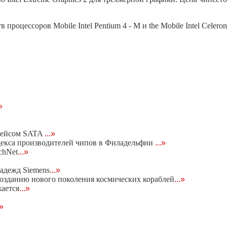
роцессоров Mobile Intel Pentium 4 - M и the Mobile Intel Celeron
»
рфейсом SATA
...»
декса производителей чипов в Филадельфии
...»
chNet
...»
надежд Siemens
...»
озданию нового поколения космических кораблей
...»
ается
...»
.»