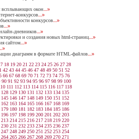
я всплывающих окон
...»
нтернет-конкурсов
...»
объективности конкурсов
...»
ов
...»
онлайн-дневников
...»
ректировки и создания новых html-страниц
...»
ия сайтом
...»
...»
нерации диаграмм в формате HTML-файлов
...»
17
18
19
20
21
22
23
24
25
26
27
28
1
42
43
44
45
46
47
48
49
50
51
52
5
66
67
68
69
70
71
72
73
74
75
76
9
90
91
92
93
94
95
96
97
98
99
100
110
111
112
113
114
115
116
117
118
128
129
130
131
132
133
134
135
145
146
147
148
149
150
151
152
162
163
164
165
166
167
168
169
179
180
181
182
183
184
185
186
196
197
198
199
200
201
202
203
213
214
215
216
217
218
219
220
230
231
232
233
234
235
236
237
247
248
249
250
251
252
253
254
264
265
266
267
268
269
270
271