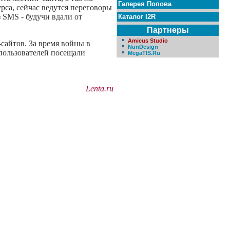
Галерея Попова
рса, сейчас ведутся переговоры
 SMS - будучи вдали от
Каталог I2R
Партнеры
Amicus Studio
сайтов. За время войны в
NunDesign
пользователей посещали
MegaTIS.Ru
Lenta.ru