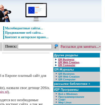
Малобюджетные сайты...
Продвижение веб-сайта...
Контент и авторское право...
Поиск:
Рассылки для занятых...»
Другие разделы
I2R Business
I2R Web Creation
I2R Computer
I2R-Журналы
I2R Business
й в Европе платный сайт для
I2R Web Creation
I2R Computer
рассылки библиотеки +
z), назвали свое детище 20Six.
И2Р Программы
six.nl
).
Всё о Windows
Программирование
одятся все необходимые
Софт
Мир Linux
ь хостинг сайта, а так же