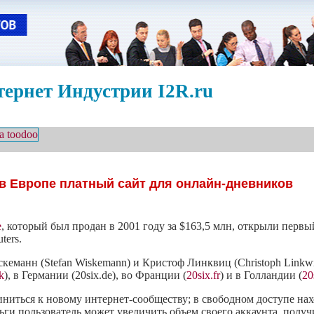
ернет Индустрии I2R.ru
в Европе платный сайт для онлайн-дневников
e
, который был продан в 2001 году за $163,5 млн, открыли первы
ters.
скеманн (Stefan Wiskemann) и Кристоф Линквиц (Christoph Linkwit
k
), в Германии (
20six.de), во Франции (
20six.fr
) и в Голландии (
20
иться к новому интернет-сообществу; в свободном доступе нах
ги пользователь может увеличить объем своего аккаунта, получит