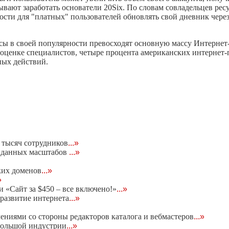
вают заработать основатели 20Six. По словам совладельцев ресу
сти для "платных" пользователей обновлять свой дневник через
рсы в своей популярности превосходят основную массу Интернет-
 оценке специалистов, четыре процента американских интернет-
ных действий.
тысяч сотрудников
...»
виданных масштабов
...»
ких доменов
...»
»
 «Сайт за $450 – все включено!»
...»
развитие интернета
...»
ениями со стороны редакторов каталога и вебмастеров
...»
 большой индустрии
...»