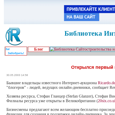
Библиотека Инт
Блог
Забобрить!
Открылся первый 
30.05.2003 14:58
Бывшие владельцы известного Интернет-аукциона
Ricardo.d
"блогеров" - людей, ведущих онлайн-дневники, сообщает Reu
Хозяева ресурса, Стефан Гланцер (Stefan Glanzer), Стефан Ви
Филиалы ресурса уже открыты в Великобритании (
20six.co.u
Бизнесмены предлагают всем желающим бесплатно присоедин
функции для создания и поддержки онлайн-дневника. За день