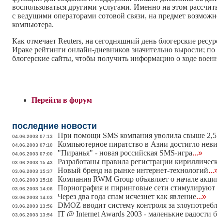
воспользоваться другими услугами. Именно на этом рассчиты
с ведущими операторами сотовой связи, на предмет возможно
компьютера.
Как отмечает Reuters, на сегодняшний день блогерские ресу
Ираке рейтинги онлайн-дневников значительно выросли; по
блогерские сайты, чтобы получить информацию о ходе воен
Перейти в форум
последние новости
|
При помощи SMS компания уволила свыше 2,5 
04.06.2003 07:13
|
Компьютерное пиратство в Азии достигло не
04.06.2003 07:10
|
"Пиранья" - новая российская SMS-игра
...»
04.06.2003 07:00
|
Разработаны правила регистрации кирилличес
03.06.2003 15:43
|
Новый бренд на рынке интернет-технологий
...
03.06.2003 15:37
|
Компания RWM Group объявляет о начале акции
03.06.2003 15:18
|
Порнография и пиринговые сети стимулируют 
03.06.2003 14:06
|
Через два года спам исчезнет как явление
...»
03.06.2003 14:03
|
DMOZ вводит систему контроля за злоупотребл
03.06.2003 13:56
|
IT @ Internet Awards 2003 - маленькие радости
03.06.2003 13:54