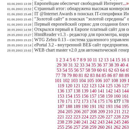
|
Европейцам обеспечат свободный Интернет
...»
03.06.2003 13:39
|
Странный итог: обнаружена высокая конверси
01.06.2003 15:52
|
IT @Internet Awards в поисках IT-специфики И
01.06.2003 15:48
|
"Золотой сайт" в поисках "золотой середины" 
01.06.2003 15:45
|
Первый европейский сервис для создания блог
01.06.2003 15:28
|
Открылся первый в Европе платный сайт для 
30.05.2003 14:58
|
HtmlReader v1.3 - редактор для просмотра, кор
29.05.2003 15:27
|
WTG Zebra 0.13 - cистема удаленного управлен
29.05.2003 15:23
|
ePortal 3.2 - внутренний ВЕБ сайт предприятия
29.05.2003 15:14
|
WEB chart master v2.0 для автоматической ге
29.05.2003 15:02
1
2
3
4
5
6
7
8
9
10
11
12
13
14
15
16
29
30
31
32
33
34
35
36
37
38
39
40
4
53
54
55
56
57
58
59
60
61
62
63
64
6
77
78
79
80
81
82
83
84
85
86
87
88
8
101
102
103
104
105
106
107
108
109
119
120
121
122
123
124
125
126
127
136
137
138
139
140
141
142
143
144
153
154
155
156
157
158
159
160
161
170
171
172
173
174
175
176
177
178
187
188
189
190
191
192
193
194
195
204
205
206
207
208
209
210
211
212
221
222
223
224
225
226
227
228
229
238
239
240
241
242
243
244
245
246
255
256
257
258
259
260
261
262
263