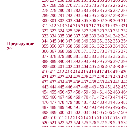
256
257
258
259
260
261
262
263
264
265
26
267
268
269
270
271
272
273
274
275
276
27
278
279
280
281
282
283
284
285
286
287
28
289
290
291
292
293
294
295
296
297
298
29
300
301
302
303
304
305
306
307
308
309
31
311
312
313
314
315
316
317
318
319
320
32
322
323
324
325
326
327
328
329
330
331
33
333
334
335
336
337
338
339
340
341
342
34
344
345
346
347
348
349
350
351
352
353
35
Предыдущие
355
356
357
358
359
360
361
362
363
364
36
20
366
367
368
369
370
371
372
373
374
375
37
377
378
379
380
381
382
383
384
385
386
38
388
389
390
391
392
393
394
395
396
397
39
399
400
401
402
403
404
405
406
407
408
40
410
411
412
413
414
415
416
417
418
419
42
421
422
423
424
425
426
427
428
429
430
43
432
433
434
435
436
437
438
439
440
441
44
443
444
445
446
447
448
449
450
451
452
45
454
455
456
457
458
459
460
461
462
463
46
465
466
467
468
469
470
471
472
473
474
47
476
477
478
479
480
481
482
483
484
485
48
487
488
489
490
491
492
493
494
495
496
49
498
499
500
501
502
503
504
505
506
507
50
509
510
511
512
513
514
515
516
517
518
51
520
521
522
523
524
525
526
527
528
529
53