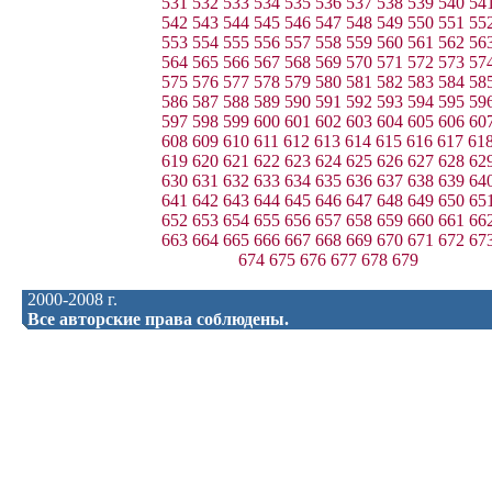
531
532
533
534
535
536
537
538
539
540
54
542
543
544
545
546
547
548
549
550
551
55
553
554
555
556
557
558
559
560
561
562
56
564
565
566
567
568
569
570
571
572
573
57
575
576
577
578
579
580
581
582
583
584
58
586
587
588
589
590
591
592
593
594
595
59
597
598
599
600
601
602
603
604
605
606
60
608
609
610
611
612
613
614
615
616
617
61
619
620
621
622
623
624
625
626
627
628
62
630
631
632
633
634
635
636
637
638
639
64
641
642
643
644
645
646
647
648
649
650
65
652
653
654
655
656
657
658
659
660
661
66
663
664
665
666
667
668
669
670
671
672
67
674
675
676
677
678
679
2000-2008 г.
Все авторские права соблюдены.